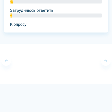
3%
Затрудняюсь ответить
2%
К опросу