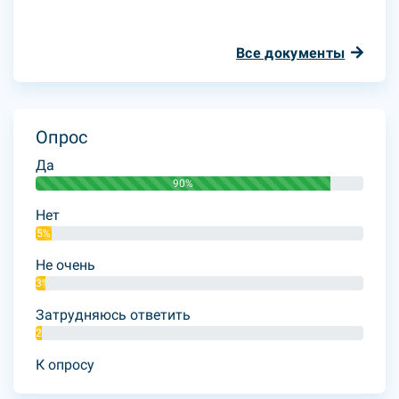
Все документы
Опрос
Да
90%
Нет
5%
Не очень
3%
Затрудняюсь ответить
2%
К опросу