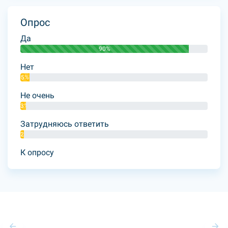
Опрос
Да
90%
Нет
5%
Не очень
3%
Затрудняюсь ответить
2%
К опросу