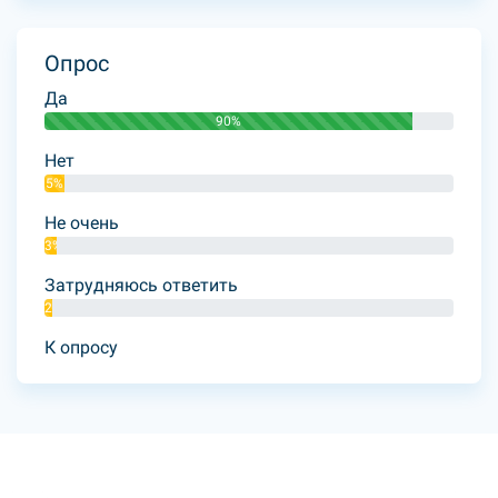
Опрос
Да
90%
Нет
5%
Не очень
3%
Затрудняюсь ответить
2%
К опросу