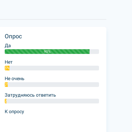
Опрос
Да
90%
Нет
5%
Не очень
3%
Затрудняюсь ответить
2%
К опросу