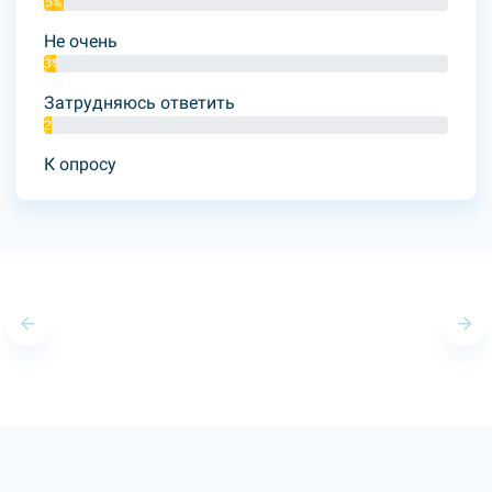
5%
Не очень
3%
Затрудняюсь ответить
2%
К опросу