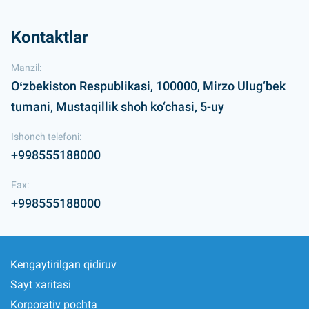
Kontaktlar
Manzil:
Oʻzbekiston Respublikasi, 100000, Mirzo Ulug‘bek
tumani, Mustaqillik shoh ko‘chasi, 5-uy
Ishonch telefoni:
+998555188000
Fax:
+998555188000
Kengaytirilgan qidiruv
Sayt xaritasi
Korporativ pochta