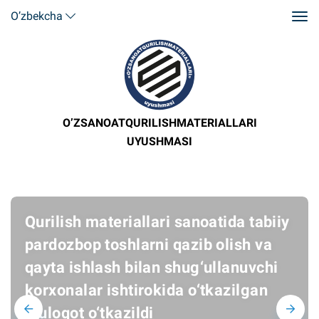
O’zbekcha
O’ZSANOATQURILISHMATERIALLARI
UYUSHMASI
Qurilish materiallari sanoatida tabiiy
pardozbop toshlarni qazib olish va
qayta ishlash bilan shug‘ullanuvchi
korxonalar ishtirokida o‘tkazilgan
muloqot o‘tkazildi