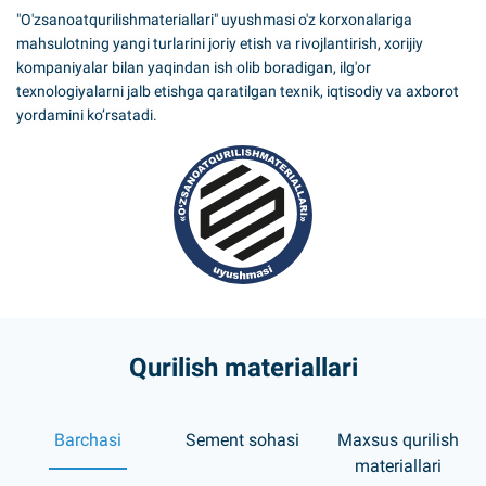
"O'zsanoatqurilishmateriallari" uyushmasi o'z korxonalariga
mahsulotning yangi turlarini joriy etish va rivojlantirish, xorijiy
kompaniyalar bilan yaqindan ish olib boradigan, ilg'or
texnologiyalarni jalb etishga qaratilgan texnik, iqtisodiy va axborot
yordamini ko’rsatadi.
Qurilish materiallari
Barchasi
Sement sohasi
Maxsus qurilish
materiallari