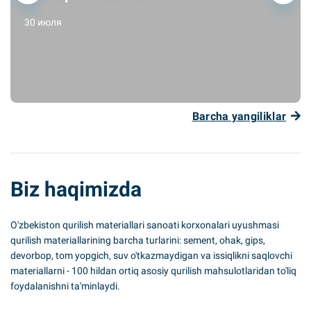
30 июля
Barcha yangiliklar
Biz haqimizda
O'zbekiston qurilish materiallari sanoati korxonalari uyushmasi
qurilish materiallarining barcha turlarini: sement, ohak, gips,
devorbop, tom yopgich, suv o'tkazmaydigan va issiqlikni saqlovchi
materiallarni - 100 hildan ortiq asosiy qurilish mahsulotlaridan to'liq
foydalanishni ta'minlaydi.