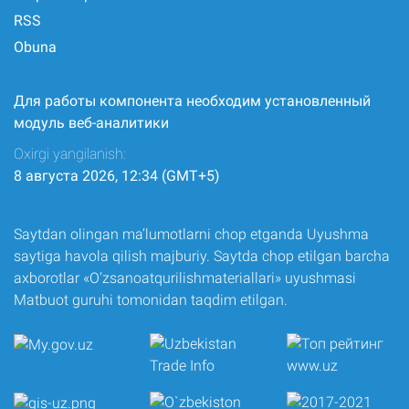
RSS
Obuna
Для работы компонента необходим установленный
модуль веб-аналитики
Oxirgi yangilanish:
8 августа 2026, 12:34 (GMT+5)
Saytdan olingan ma’lumotlarni chop etganda Uyushma
saytiga havola qilish majburiy. Saytda chop etilgan barcha
axborotlar «O‘zsanoatqurilishmateriallari» uyushmasi
Matbuot guruhi tomonidan taqdim etilgan.