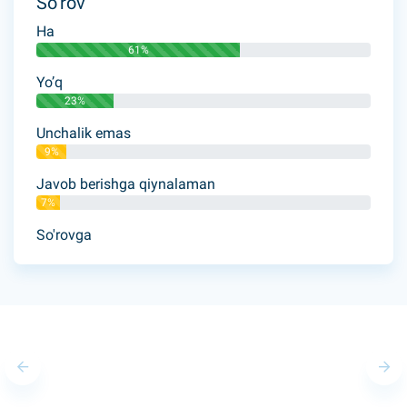
So’rov
Ha
61%
Yo’q
23%
Unchalik emas
9%
Javob berishga qiynalaman
7%
So'rovga