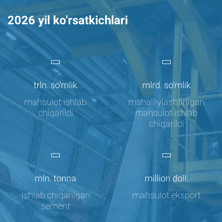
2026 yil ko'rsatkichlari
-
-
trln. so'mlik
mlrd. so'mlik
mahsulot ishlab
mahalliylashtirilgan
chiqarildi
mahsulot ishlab
chiqarildi
-
-
mln. tonna
million doll.
Ishlab chiqarilgan
mahsulot eksport
sement