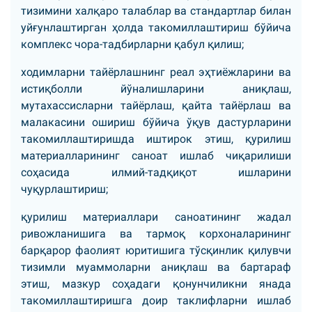
тизимини халқаро талаблар ва стандартлар билан
уйғунлаштирган ҳолда такомиллаштириш бўйича
комплекс чора-тадбирларни қабул қилиш;
ходимларни тайёрлашнинг реал эҳтиёжларини ва
истиқболли йўналишларини аниқлаш,
мутахассисларни тайёрлаш, қайта тайёрлаш ва
малакасини ошириш бўйича ўқув дастурларини
такомиллаштиришда иштирок этиш, қурилиш
материалларининг саноат ишлаб чиқарилиши
соҳасида илмий-тадқиқот ишларини
чуқурлаштириш;
қурилиш материаллари саноатининг жадал
ривожланишига ва тармоқ корхоналарининг
барқарор фаолият юритишига тўсқинлик қилувчи
тизимли муаммоларни аниқлаш ва бартараф
этиш, мазкур соҳадаги қонунчиликни янада
такомиллаштиришга доир таклифларни ишлаб