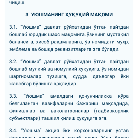
чиқиш.
3. УЮШМАНИНГ ҲУҚУҚИЙ МАҚОМИ
3.1. “Уюшма” давлат рўйхатидан ўтган пайтдан
бошлаб юридик шахс мақомига, ўзининг мустақил
балансига, хисоб рақамларига, ўз номидаги мухр,
эмблема ва бошқа реквизитларига эга бўлади.
3.2. “Уюшма” давлат рўйхатидан ўтган пайтдан
бошлаб мулкий ва номулкий хуқуқига, ўз номидан
шартномалар тузишга, судда даъвогар ёки
жавобгар бўлишга ҳақлидир.
3.3. “Уюшма” амалдаги қонунчиликка кўра
белгиланган вазифаларни бажариш мақсадида,
филиаллар ва ваколатхоналар (тадбиркорлик
субъектлари) ташкил қилиш ҳуқуқига эга.
3.4. “Уюшма” акция ёки корхоналарнинг устав
фондидаги улушларни сотиб олиш йўли билан