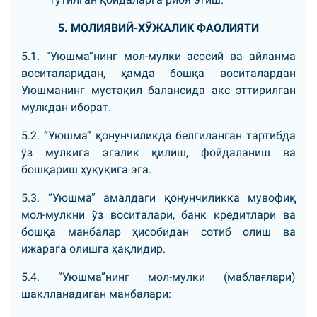
5. МОЛИЯВИЙ-ХЎЖАЛИК ФАОЛИЯТИ
5.1. “Уюшма”нинг мол-мулки асосий ва айланма
воситаларидан, ҳамда бошқа воситалардан
Уюшманинг мустақил балансида акс эттирилган
мулкдан иборат.
5.2. “Уюшма” қонунчиликда белгиланган тартибда
ўз мулкига эгалик қилиш, фойдаланиш ва
бошқариш ҳуқуқига эга.
5.3. “Уюшма” амалдаги қонунчиликка мувофиқ
мол-мулкни ўз воситалари, банк кредитлари ва
бошқа манбалар ҳисобидан сотиб олиш ва
ижарага олишга ҳақлидир.
5.4. “Уюшма”нинг мол-мулки (маблағлари)
шаклланадиган манбалари: