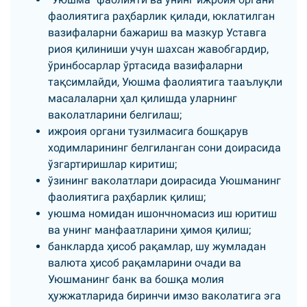
фаолиятига раҳбарлик қилади, юклатилган
вазифаларни бажариш ва мазкур Уставга
риоя қилиниши учун шахсан жавобгардир,
ўринбосарлар ўртасида вазифаларни
тақсимлайди, Уюшма фаолиятига тааълуқли
масалаларни ҳал қилишда уларнинг
ваколатларини белгилаш;
ижроия органи тузилмасига бошқарув
ходимларининг белгиланган сони доирасида
ўзгартиришлар киритиш;
ўзининг ваколатлари доирасида Уюшманинг
фаолиятига раҳбарлик қилиш;
уюшма номидан ишончномасиз иш юритиш
ва унинг манфаатларини ҳимоя қилиш;
банкларда ҳисоб рақамлар, шу жумладан
валюта ҳисоб рақамларини очади ва
Уюшманинг банк ва бошқа молия
ҳужжатларида биринчи имзо ваколатига эга