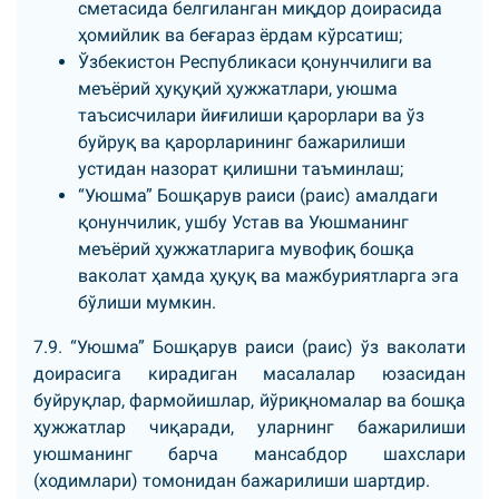
сметасида белгиланган миқдор доирасида
ҳомийлик ва беғараз ёрдам кўрсатиш;
Ўзбекистон Республикаси қонунчилиги ва
меъёрий ҳуқуқий ҳужжатлари, уюшма
таъсисчилари йиғилиши қарорлари ва ўз
буйруқ ва қарорларининг бажарилиши
устидан назорат қилишни таъминлаш;
“Уюшма” Бошқарув раиси (раис) амалдаги
қонунчилик, ушбу Устав ва Уюшманинг
меъёрий ҳужжатларига мувофиқ бошқа
ваколат ҳамда ҳуқуқ ва мажбуриятларга эга
бўлиши мумкин.
7.9. “Уюшма” Бошқарув раиси (раис) ўз ваколати
доирасига кирадиган масалалар юзасидан
буйруқлар, фармойишлар, йўриқномалар ва бошқа
ҳужжатлар чиқаради, уларнинг бажарилиши
уюшманинг барча мансабдор шахслари
(ходимлари) томонидан бажарилиши шартдир.