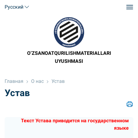
Русский
O’ZSANOATQURILISHMATERIALLARI
UYUSHMASI
Главная
О нас
Устав
Устав
Текст Устава приводится на государственном
языке