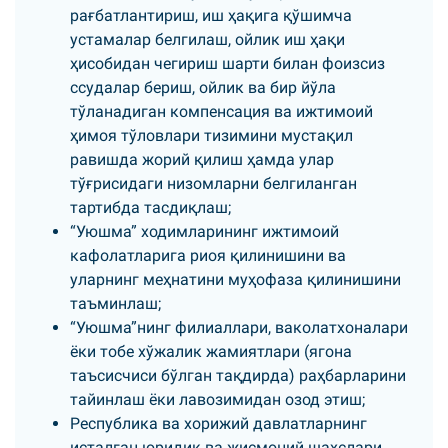
рағбатлантириш, иш ҳақига қўшимча
устамалар белгилаш, ойлик иш ҳақи
ҳисобидан чегириш шарти билан фоизсиз
ссудалар бериш, ойлик ва бир йўла
тўланадиган компенсация ва ижтимоий
ҳимоя тўловлари тизимини мустақил
равишда жорий қилиш ҳамда улар
тўғрисидаги низомларни белгиланган
тартибда тасдиқлаш;
“Уюшма” ходимларининг ижтимоий
кафолатларига риоя қилинишини ва
уларнинг меҳнатини муҳофаза қилинишини
таъминлаш;
“Уюшма”нинг филиаллари, ваколатхоналари
ёки тобе хўжалик жамиятлари (ягона
таъсисчиси бўлган тақдирда) раҳбарларини
тайинлаш ёки лавозимидан озод этиш;
Республика ва хорижий давлатларнинг
исталган юридик ва жисмоний шахслари