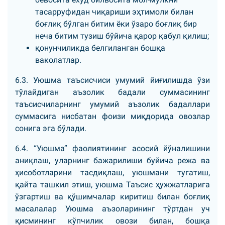
тасарруфидан чиқариши эҳтимоли билан
боғлиқ бўлган битим ёки ўзаро боғлиқ бир
неча битим тузиш бўйича қарор қабул қилиш;
қонунчиликда белгиланган бошқа
ваколатлар.
6.3. Уюшма таъсисчиси умумий йиғилишда ўзи
тўлайдиган аъзолик бадали суммасининг
таъсисчиларнинг умумий аъзолик бадаллари
суммасига нисбатан фоизи миқдорида овозлар
сонига эга бўлади.
6.4. “Уюшма” фаолиятининг асосий йўналишини
аниқлаш, уларнинг бажарилиши буйича режа ва
ҳисоботларини тасдиқлаш, уюшмани тугатиш,
қайта ташкил этиш, уюшма Таъсис ҳужжатларига
ўзгартиш ва қўшимчалар киритиш билан боғлиқ
масалалар Уюшма аъзоларининг тўртдан уч
қисмининг кўпчилик овози билан, бошқа