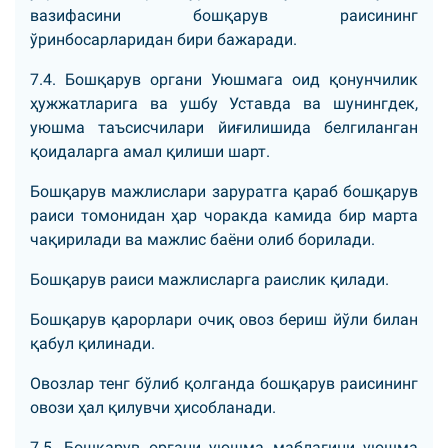
вазифасини бошқарув раисининг
ўринбосарларидан бири бажаради.
7.4. Бошқарув органи Уюшмага оид қонунчилик
ҳужжатларига ва ушбу Уставда ва шунингдек,
уюшма таъсисчилари йиғилишида белгиланган
қоидаларга амал қилиши шарт.
Бошқарув мажлислари заруратга қараб бошқарув
раиси томонидан ҳар чоракда камида бир марта
чақирилади ва мажлис баёни олиб борилади.
Бошқарув раиси мажлисларга раислик қилади.
Бошқарув қарорлари очиқ овоз бериш йўли билан
қабул қилинади.
Овозлар тенг бўлиб қолганда бошқарув раисининг
овози ҳал қилувчи ҳисобланади.
7.5. Бошқарув органи уюшма маблағини уюшма