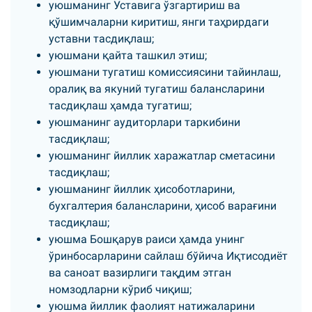
уюшманинг Уставига ўзгартириш ва
қўшимчаларни киритиш, янги таҳрирдаги
уставни тасдиқлаш;
уюшмани қайта ташкил этиш;
уюшмани тугатиш комиссиясини тайинлаш,
оралиқ ва якуний тугатиш балансларини
тасдиқлаш ҳамда тугатиш;
уюшманинг аудиторлари таркибини
тасдиқлаш;
уюшманинг йиллик харажатлар сметасини
тасдиқлаш;
уюшманинг йиллик ҳисоботларини,
бухгалтерия балансларини, ҳисоб варағини
тасдиқлаш;
уюшма Бошқарув раиси ҳамда унинг
ўринбосарларини сайлаш бўйича Иқтисодиёт
ва саноат вазирлиги тақдим этган
номзодларни кўриб чиқиш;
уюшма йиллик фаолият натижаларини