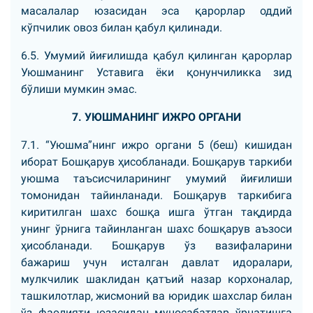
масалалар юзасидан эса қарорлар оддий
кўпчилик овоз билан қабул қилинади.
6.5. Умумий йиғилишда қабул қилинган қарорлар
Уюшманинг Уставига ёки қонунчиликка зид
бўлиши мумкин эмас.
7. УЮШМАНИНГ ИЖРО ОРГАНИ
7.1. “Уюшма”нинг ижро органи 5 (беш) кишидан
иборат Бошқарув ҳисобланади. Бошқарув таркиби
уюшма таъсисчиларининг умумий йиғилиши
томонидан тайинланади. Бошқарув таркибига
киритилган шахс бошқа ишга ўтган тақдирда
унинг ўрнига тайинланган шахс бошқарув аъзоси
ҳисобланади. Бошқарув ўз вазифаларини
бажариш учун исталган давлат идоралари,
мулкчилик шаклидан қатъий назар корхоналар,
ташкилотлар, жисмоний ва юридик шахслар билан
ўз фаолияти юзасидан муносабатлар ўрнатишга