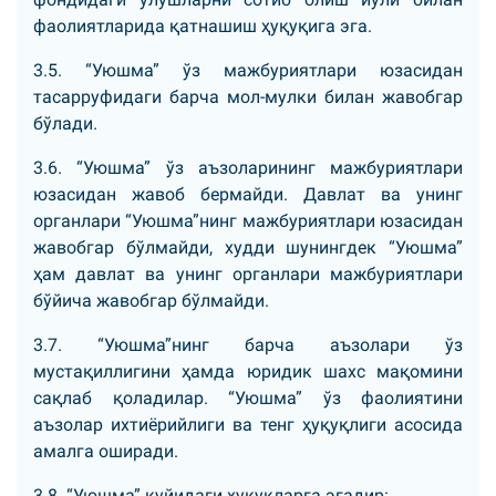
фаолиятларида қатнашиш ҳуқуқига эга.
3.5. “Уюшма” ўз мажбуриятлари юзасидан
тасарруфидаги барча мол-мулки билан жавобгар
бўлади.
3.6. “Уюшма” ўз аъзоларининг мажбуриятлари
юзасидан жавоб бермайди. Давлат ва унинг
органлари “Уюшма”нинг мажбуриятлари юзасидан
жавобгар бўлмайди, худди шунингдек “Уюшма”
ҳам давлат ва унинг органлари мажбуриятлари
бўйича жавобгар бўлмайди.
3.7. “Уюшма”нинг барча аъзолари ўз
мустақиллигини ҳамда юридик шахс мақомини
сақлаб қоладилар. “Уюшма” ўз фаолиятини
аъзолар ихтиёрийлиги ва тенг ҳуқуқлиги асосида
амалга оширади.
3.8. “Уюшма” қуйидаги ҳуқуқларга эгадир: