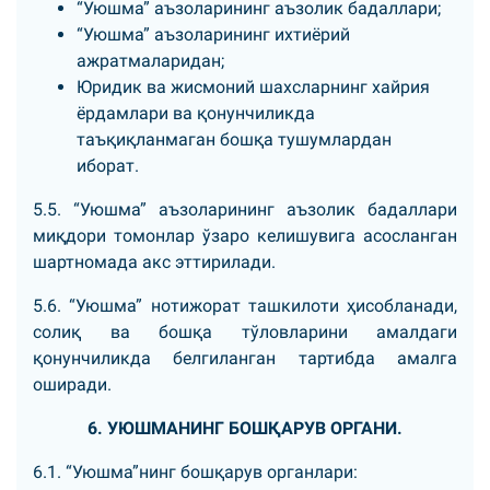
“Уюшма” аъзоларининг аъзолик бадаллари;
“Уюшма” аъзоларининг ихтиёрий
ажратмаларидан;
Юридик ва жисмоний шахсларнинг хайрия
ёрдамлари ва қонунчиликда
таъқиқланмаган бошқа тушумлардан
иборат.
5.5. “Уюшма” аъзоларининг аъзолик бадаллари
миқдори томонлар ўзаро келишувига асосланган
шартномада акс эттирилади.
5.6. “Уюшма” нотижорат ташкилоти ҳисобланади,
солиқ ва бошқа тўловларини амалдаги
қонунчиликда белгиланган тартибда амалга
оширади.
6. УЮШМАНИНГ БОШҚАРУВ ОРГАНИ.
6.1. “Уюшма”нинг бошқарув органлари: