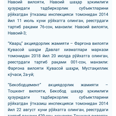
Навоий вилояти, Навоий шаҳар ҳокимлиги
ҳузуридаги тадбиркорлик субъектларини
рўйхатдан ўтказиш инспекцияси томонидан 2014
йил 11 июль куни рўйхатга олинган, реестрдаги
тартиб рақами 76-сон, манзили: Навоий вилояти,
Навоий-3;
“Кварц” акциядорлик жамияти – Фарғона вилояти
Қувасой шаҳри Давлат хизматлари маркази
томонидан 2018 йил 20 июлда рўйхатга олинган,
реестрдаги тартиб рақами 001-сон, манзили:
Фарғона вилояти Қувасой шаҳри, Мустақиллик
кўчаси, 2а-уй;
“Бекободцемент” акциядорлик жамияти –
Тошкент вилояти, Бекобод шаҳар ҳокимлиги
ҳузуридаги тадбиркорлик субъектларини
рўйхатдан ўтказиш инспекцияси томонидан 2014
йил 22 август куни рўйхатга олинган, реестрдаги
тартиб рақами 429-сон, манзили: Тошкент вилояти,