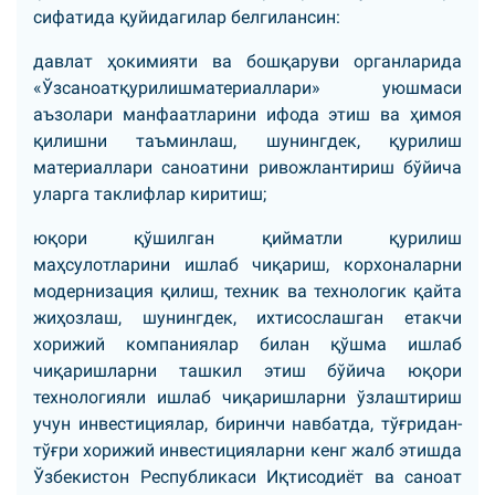
сифатида қуйидагилар белгилансин:
давлат ҳокимияти ва бошқаруви органларида
«Ўзсаноатқурилишматериаллари» уюшмаси
аъзолари манфаатларини ифода этиш ва ҳимоя
қилишни таъминлаш, шунингдек, қурилиш
материаллари саноатини ривожлантириш бўйича
уларга таклифлар киритиш;
юқори қўшилган қийматли қурилиш
маҳсулотларини ишлаб чиқариш, корхоналарни
модернизация қилиш, техник ва технологик қайта
жиҳозлаш, шунингдек, ихтисослашган етакчи
хорижий компаниялар билан қўшма ишлаб
чиқаришларни ташкил этиш бўйича юқори
технологияли ишлаб чиқаришларни ўзлаштириш
учун инвестициялар, биринчи навбатда, тўғридан-
тўғри хорижий инвестицияларни кенг жалб этишда
Ўзбекистон Республикаси Иқтисодиёт ва саноат