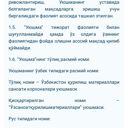
ривожлантириш, Уюшманинг уставида
белгиланган мақсадларга эришиш учун
биргаликдаги фаолият асосида ташкил этилган.
1.5. “Уюшма” тижорат фаолияти билан
шуғулланмайди ҳамда ўз олдига ўзининг
фаолиятидан фойда олишни асосий мақсад қилиб
қўймайди.
1.6. “Уюшма”нинг тўлиқ расмий номи:
Уюшманинг ўзбек тилидаги расмий номи:
Тўлиқ номи – Ўзбекистон қурилиш материаллари
саноати корхоналари уюшмаси.
Қисқартирилган номи –
“Ўзсаноатқурилишматериаллари” уюшмаси.
Рус тилидаги номи: