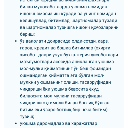
билан муносабатларда уюшма номидан
ишончномасиз иш кўради ва унинг номидан
келишувлар, битимлар, шартномалар тузади
ва шартномалар тузишга ишонч қоғозларини
бериш;
ўз ваколати доирасида олди-сотди, қарз,
гаров, кредит ва бошқа битимлар (охирги
ҳисобот даври учун бухгалтерия ҳисоботлари
маълумотлари асосида аниқланган уюшма
мол-мулки қийматининг ўн беш фоизидан
ошмайдиган қийматга эга бўлган мол-
мулкни уюшманинг олиши, тасарруфидан
чиқариши ёки уюшма бевосита ёхуд
билвосита мол-мулкни тасарруфидан
чиқариши эҳтимоли билан боғлиқ бўлган
битим ёки ўзаро боғлиқ бир неча битим)
тузиш;
уюшма даромадлар ва харажатлар