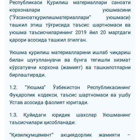
Республикаси Қурилиш материаллари саноати
корхоналари уюшмасини
(“Ўзсаноатқурилишматериаллари” уюшмаси)
ташкил этиш тўғрисида таъсис шартномаси ва
уюшма таъсисчиларининг 2019 йил 20 мартдаги
қарори асосида ташкил этилган.
Уюшма қурилиш материалларини ишлаб чиқариш
билан шуғулланувчи ва бунга тегишли хизмат
кўрсатувчи корхона (жамият) ва ташкилотларни
бирлаштиради.
1.2. “Уюшма” Ўзбекистон Республикасининг
Фуқаролик кодекси, таъсис шартномаси ва ушбу
Устав асосида фаолият юритади.
1.3. Қуйидаги юридик шахслар Уюшманинг
таъсисчилари ҳисобланади:
“Қизилқумцемент” акциядорлик жамияти –