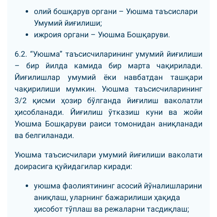
олий бошқарув органи – Уюшма таъсислари
Умумий йиғилиши;
ижроия органи – Уюшма Бошқаруви.
6.2. “Уюшма” таъсисчиларининг умумий йиғилиши
– бир йилда камида бир марта чақирилади.
Йиғилишлар умумий ёки навбатдан ташқари
чақирилиши мумкин. Уюшма таъсисчиларининг
3/2 қисми ҳозир бўлганда йиғилиш ваколатли
ҳисобланади. Йиғилиш ўтказиш куни ва жойи
Уюшма Бошқаруви раиси томонидан аниқланади
ва белгиланади.
Уюшма таъсисчилари умумий йиғилиши ваколати
доирасига қуйидагилар киради:
уюшма фаолиятининг асосий йўналишларини
аниқлаш, уларнинг бажарилиши ҳақида
ҳисобот тўплаш ва режаларни тасдиқлаш;