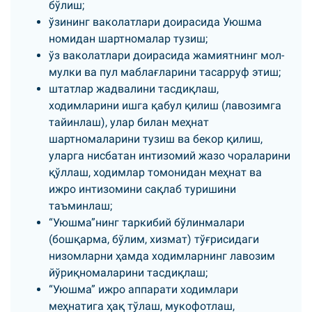
бўлиш;
ўзининг ваколатлари доирасида Уюшма
номидан шартномалар тузиш;
ўз ваколатлари доирасида жамиятнинг мол-
мулки ва пул маблағларини тасарруф этиш;
штатлар жадвалини тасдиқлаш,
ходимларини ишга қабул қилиш (лавозимга
тайинлаш), улар билан меҳнат
шартномаларини тузиш ва бекор қилиш,
уларга нисбатан интизомий жазо чораларини
қўллаш, ходимлар томонидан меҳнат ва
ижро интизомини сақлаб туришини
таъминлаш;
“Уюшма”нинг таркибий бўлинмалари
(бошқарма, бўлим, хизмат) тўғрисидаги
низомларни ҳамда ходимларнинг лавозим
йўриқномаларини тасдиқлаш;
“Уюшма” ижро аппарати ходимлари
меҳнатига ҳақ тўлаш, мукофотлаш,