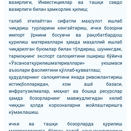
вазирлиги, Инвестициялар ва ташқи савдо
вазирлиги билан ҳамкорлик қилиш;
талаб этилаётган сифатли маҳсулот ишлаб
чиқариш турларини кенгайтириш, ички бозорни
импорт ўрнини босувчи ва рақобатбардош
қурилиш материаллари ҳамда маҳаллий ишлаб
чиқарилган буюмлар билан тўлдириш, шунингдек,
тармоқнинг экспорт салоҳиятини ошириш бўйича
«Ўзсаноатқурилишматериаллари» уюшмаси
аъзолари фаолиятини қўллаб-қувватлаш;
ҳудудларнинг салоҳиятини янада ривожлантириш
истиқболларидан, хом ашё базаси,
инфратузилмалар, меҳнат ва бошқа ресурслар
ҳамда бозорларнинг мавжудлигидан келиб
чиққан ҳолда корхоналарни жойлаштиришга
кўмаклашиш.
ички ва ташқи бозорларда қурилиш
материалларига бўлган талаб конъюнктурасини