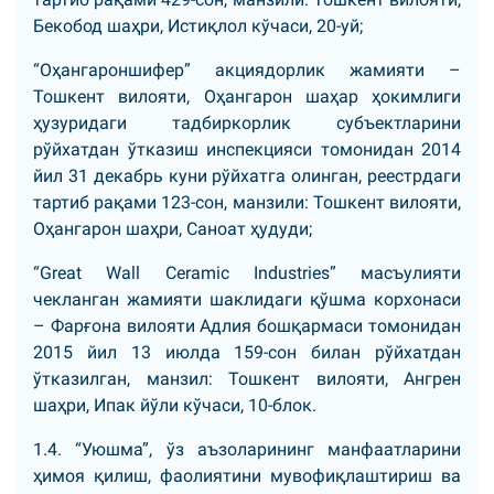
Бекобод шаҳри, Истиқлол кўчаси, 20-уй;
“Оҳангароншифер” акциядорлик жамияти –
Тошкент вилояти, Оҳангарон шаҳар ҳокимлиги
ҳузуридаги тадбиркорлик субъектларини
рўйхатдан ўтказиш инспекцияси томонидан 2014
йил 31 декабрь куни рўйхатга олинган, реестрдаги
тартиб рақами 123-сон, манзили: Тошкент вилояти,
Оҳангарон шаҳри, Саноат ҳудуди;
“Great Wall Ceramiс Industries” масъулияти
чекланган жамияти шаклидаги қўшма корхонаси
– Фарғона вилояти Адлия бошқармаси томонидан
2015 йил 13 июлда 159-сон билан рўйхатдан
ўтказилган, манзил: Тошкент вилояти, Ангрен
шаҳри, Ипак йўли кўчаси, 10-блок.
1.4. “Уюшма”, ўз аъзоларининг манфаатларини
ҳимоя қилиш, фаолиятини мувофиқлаштириш ва