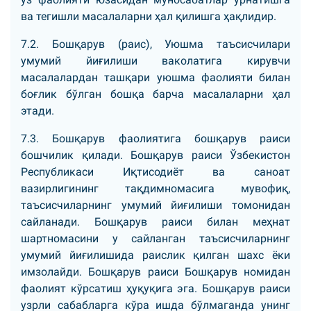
ва тегишли масалаларни ҳал қилишга ҳақлидир.
7.2. Бошқарув (раис), Уюшма таъсисчилари
умумий йиғилиши ваколатига кирувчи
масалалардан ташқари уюшма фаолияти билан
боғлик бўлган бошқа барча масалаларни ҳал
этади.
7.3. Бошқарув фаолиятига бошқарув раиси
бошчилик қилади. Бошқарув раиси Ўзбекистон
Республикаси Иқтисодиёт ва саноат
вазирлигининг тақдимномасига мувофиқ,
таъсисчиларнинг умумий йиғилиши томонидан
сайланади. Бошқарув раиси билан меҳнат
шартномасини у сайланган таъсисчиларнинг
умумий йиғилишида раислик қилган шахс ёки
имзолайди. Бошқарув раиси Бошқарув номидан
фаолият кўрсатиш ҳуқуқига эга. Бошқарув раиси
узрли сабабларга кўра ишда бўлмаганда унинг