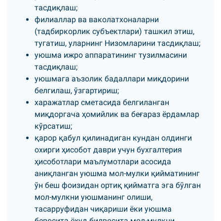
тасдиқлаш;
филиаллар ва ваколатхоналарни
(тадбиркорлик субъектлари) ташкил этиш,
тугатиш, уларнинг Низомларини тасдиқлаш;
уюшма ижро аппаратининг тузилмасини
тасдиқлаш;
уюшмага аъзолик бадаллари миқдорини
белгилаш, ўзгартириш;
харажатлар сметасида белгиланган
миқдоргача ҳомийлик ва беғараз ёрдамлар
кўрсатиш;
қарор қабул қилинадиган кундан олдинги
охирги ҳисобот даври учун бухгалтерия
ҳисоботлари маълумотлари асосида
аниқланган уюшма мол-мулки қийматининг
ўн беш фоизидан ортиқ қийматга эга бўлган
мол-мулкни уюшманинг олиши,
тасарруфидан чиқариши ёки уюшма
бевосита ёхуд билвосита мол-мулкни