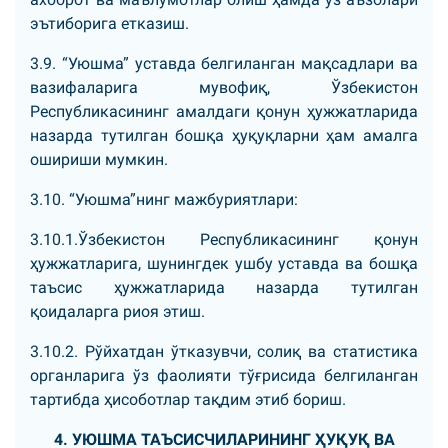
эътиборига етказиш.
3.9. “Уюшма” уставда белгиланган мақсадлари ва
вазифаларига мувофиқ, Ўзбекистон
Республикасининг амалдаги қонун ҳужжатларида
назарда тутилган бошқа ҳуқуқларни ҳам амалга
ошириши мумкин.
3.10. “Уюшма”нинг мажбуриятлари:
3.10.1.Ўзбекистон Республикасининг қонун
ҳужжатларига, шунингдек ушбу уставда ва бошқа
таъсис ҳужжатларида назарда тутилган
қоидаларга риоя этиш.
3.10.2. Рўйхатдан ўтказувчи, солиқ ва статистика
органларига ўз фаолияти тўғрисида белгиланган
тартибда ҳисоботлар тақдим этиб бориш.
4. УЮШМА ТАЪСИСЧИЛАРИНИНГ ҲУҚУҚ ВА