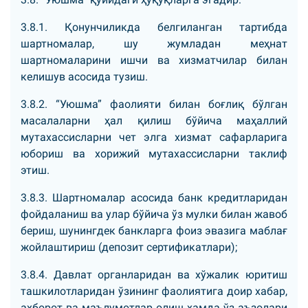
3.8.1. Қонунчиликда белгиланган тартибда
шартномалар, шу жумладан меҳнат
шартномаларини ишчи ва хизматчилар билан
келишув асосида тузиш.
3.8.2. “Уюшма” фаолияти билан боғлиқ бўлган
масалаларни ҳал қилиш бўйича маҳаллий
мутахассисларни чет элга хизмат сафарларига
юбориш ва хорижий мутахассисларни таклиф
этиш.
3.8.3. Шартномалар асосида банк кредитларидан
фойдаланиш ва улар бўйича ўз мулки билан жавоб
бериш, шунингдек банкларга фоиз эвазига маблағ
жойлаштириш (депозит сертификатлари);
3.8.4. Давлат органларидан ва хўжалик юритиш
ташкилотларидан ўзининг фаолиятига доир хабар,
ахборот ва маълумотлар олиш ҳамда ўз аъзолари