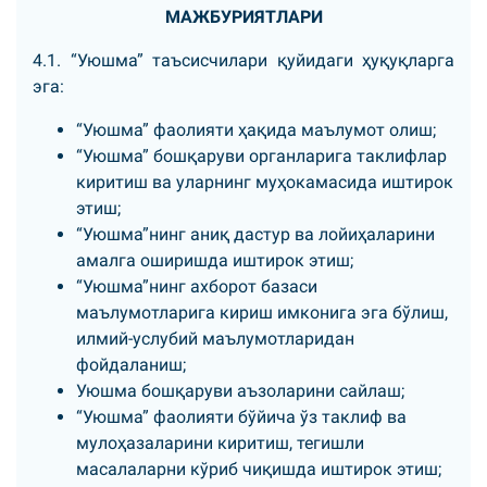
МАЖБУРИЯТЛАРИ
4.1. “Уюшма” таъсисчилари қуйидаги ҳуқуқларга
эга:
“Уюшма” фаолияти ҳақида маълумот олиш;
“Уюшма” бошқаруви органларига таклифлар
киритиш ва уларнинг муҳокамасида иштирок
этиш;
“Уюшма”нинг аниқ дастур ва лойиҳаларини
амалга оширишда иштирок этиш;
“Уюшма”нинг ахборот базаси
маълумотларига кириш имконига эга бўлиш,
илмий-услубий маълумотларидан
фойдаланиш;
Уюшма бошқаруви аъзоларини сайлаш;
“Уюшма” фаолияти бўйича ўз таклиф ва
мулоҳазаларини киритиш, тегишли
масалаларни кўриб чиқишда иштирок этиш;