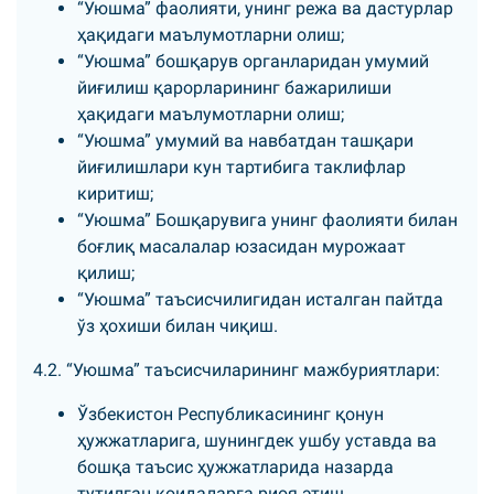
“Уюшма” фаолияти, унинг режа ва дастурлар
ҳақидаги маълумотларни олиш;
“Уюшма” бошқарув органларидан умумий
йиғилиш қарорларининг бажарилиши
ҳақидаги маълумотларни олиш;
“Уюшма” умумий ва навбатдан ташқари
йиғилишлари кун тартибига таклифлар
киритиш;
“Уюшма” Бошқарувига унинг фаолияти билан
боғлиқ масалалар юзасидан мурожаат
қилиш;
“Уюшма” таъсисчилигидан исталган пайтда
ўз ҳохиши билан чиқиш.
4.2. “Уюшма” таъсисчиларининг мажбуриятлари:
Ўзбекистон Республикасининг қонун
ҳужжатларига, шунингдек ушбу уставда ва
бошқа таъсис ҳужжатларида назарда
тутилган қоидаларга риоя этиш.