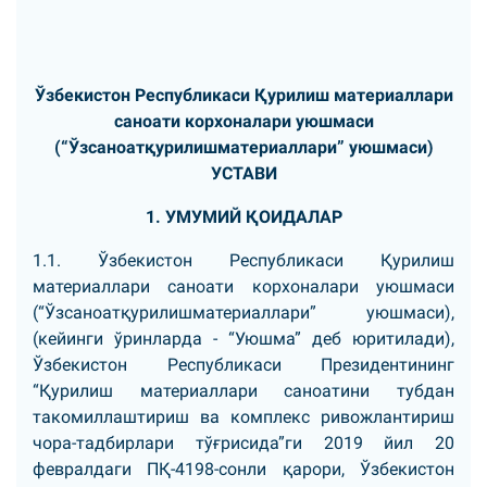
Ўзбекистон Республикаси Қурилиш материаллари
саноати корхоналари уюшмаси
(“Ўзсаноатқурилишматериаллари” уюшмаси)
УСТАВИ
1. УМУМИЙ ҚОИДАЛАР
1.1. Ўзбекистон Республикаси Қурилиш
материаллари саноати корхоналари уюшмаси
(“Ўзсаноатқурилишматериаллари” уюшмаси),
(кейинги ўринларда - “Уюшма” деб юритилади),
Ўзбекистон Республикаси Президентининг
“Қурилиш материаллари саноатини тубдан
такомиллаштириш ва комплекс ривожлантириш
чора-тадбирлари тўғрисида”ги 2019 йил 20
февралдаги ПҚ-4198-сонли қарори, Ўзбекистон