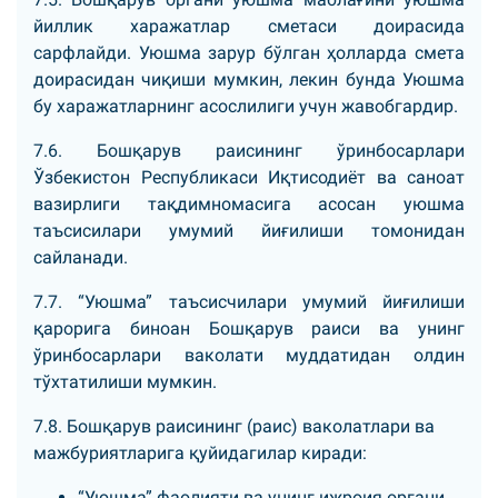
йиллик харажатлар сметаси доирасида
сарфлайди. Уюшма зарур бўлган ҳолларда смета
доирасидан чиқиши мумкин, лекин бунда Уюшма
бу харажатларнинг асослилиги учун жавобгардир.
7.6. Бошқарув раисининг ўринбосарлари
Ўзбекистон Республикаси Иқтисодиёт ва саноат
вазирлиги тақдимномасига асосан уюшма
таъсисилари умумий йиғилиши томонидан
сайланади.
7.7. “Уюшма” таъсисчилари умумий йиғилиши
қарорига биноан Бошқарув раиси ва унинг
ўринбосарлари ваколати муддатидан олдин
тўхтатилиши мумкин.
7.8. Бошқарув раисининг (раис) ваколатлари ва
мажбуриятларига қуйидагилар киради:
“Уюшма” фаолияти ва унинг ижроия органи