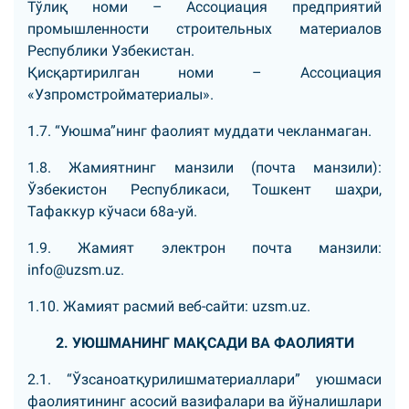
Тўлиқ номи – Аccоциация предприятий
промышленности строительных материалов
Республики Узбекистан.
Қисқартирилган номи – Аccоциация
«Узпромстройматериалы».
1.7. “Уюшма”нинг фаолият муддати чекланмаган.
1.8. Жамиятнинг манзили (почта манзили):
Ўзбекистон Республикаси, Тошкент шаҳри,
Тафаккур кўчаси 68а-уй.
1.9. Жамият электрон почта манзили:
info@uzsm.uz.
1.10. Жамият расмий веб-сайти: uzsm.uz.
2. УЮШМАНИНГ МАҚСАДИ ВА ФАОЛИЯТИ
2.1. “Ўзсаноатқурилишматериаллари” уюшмаси
фаолиятининг асосий вазифалари ва йўналишлари