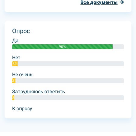
Все документы
Опрос
Да
90%
Нет
5%
Не очень
3%
Затрудняюсь ответить
2%
К опросу