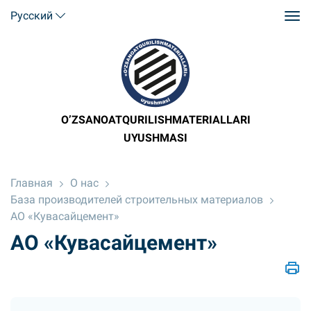
Русский
O’ZSANOATQURILISHMATERIALLARI
UYUSHMASI
Главная
О нас
База производителей строительных материалов
АО «Кувасайцемент»
АО «Кувасайцемент»