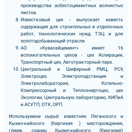
производства асбестоцементных волнистых
листов.
Известковый цех - выпускает известь
содержащее для строительных и отделочных
работ, технологических нужд ТЭЦ и для
золотодобывающей отрасли.
АО «Кувасайцемент» имеет 16
вспомогательных цехов - цех Аспирации,
Транспортный цех, Автотракторный парк.
Центральный и Шиферный РМЦ, РСУ,
Электроцех. Электроподстанция и
Электролаборатория, Котельно-
Компрессорный и Теплоэнергоцех, цех
Экологии, Центральную лабораторию, КИПиА
и АСУТП, ОТК, ОРП.
Используемое сырьё: известняк Ляганского и
Кызил-кийского (Киргизия ) месторождения,
глиеж, сланец Кызил-кийского (Киргизия)