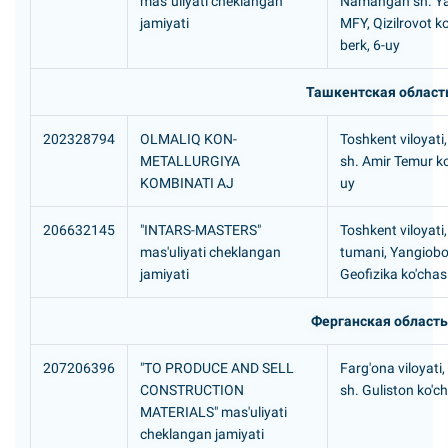
mas`uliyati cheklangan
Namangan sh. Y
jamiyati
MFY, Qizilrovot ko
berk, 6-uy
Ташкентская област
202328794
OLMALIQ KON-
Toshkent viloyati
METALLURGIYA
sh. Amir Temur ko
KOMBINATI AJ
uy
206632145
"INTARS-MASTERS"
Toshkent viloyati
mas'uliyati cheklangan
tumani, Yangiob
jamiyati
Geofizika ko'chas
Ферганская область
207206396
"TO PRODUCE AND SELL
Farg'ona viloyati
CONSTRUCTION
sh. Guliston ko'ch
MATERIALS" mas'uliyati
cheklangan jamiyati