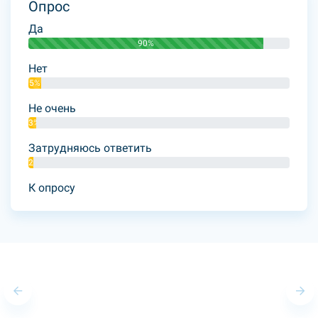
Опрос
Да
90%
Нет
5%
Не очень
3%
Затрудняюсь ответить
2%
К опросу