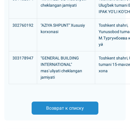
cheklangan jamiyati
Ulug'bek tumani
IPAK YO'LI KO'CH
302760192
"AZIYA SHPUNT" Xususiy
Toshkent shahri,
korxonasi
Yunusobod tuma
М.Тургунбоева к
уй
303178947
"GENERAL BUILDING
Toshkent shahri,
INTERNATIONAL"
tumani 15-mavze,
mas`uliyati cheklangan
xona
jamiyati
Возврат к списку