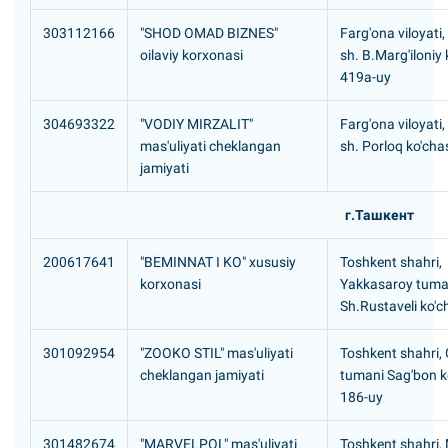
303112166
"SHOD OMAD BIZNES"
Farg'ona viloyati,
oilaviy korxonasi
sh. B.Marg'iloniy 
419a-uy
304693322
"VODIY MIRZALIT"
Farg'ona viloyati,
mas'uliyati cheklangan
sh. Porloq ko'chas
jamiyati
г.Ташкент
200617641
"BEMINNAT I KO" xususiy
Toshkent shahri,
korxonasi
Yakkasaroy tuma
Sh.Rustaveli ko'c
301092954
"ZOOKO STIL" mas'uliyati
Toshkent shahri,
cheklangan jamiyati
tumani Sag'bon ko
186-uy
301482674
"MARVELPOL" mas'uliyati
Toshkent shahri,