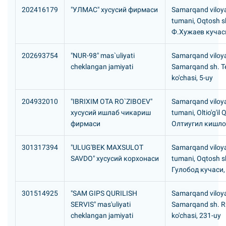
202416179
"УЛМАС" хусусий фирмаси
Samarqand viloya
tumani, Oqtosh s
Ф.Хужаев кучас
202693754
"NUR-98" mas`uliyati
Samarqand viloya
cheklangan jamiyati
Samarqand sh. T
ko'chasi, 5-uy
204932010
"IBRIXIM OTA RO`ZIBOEV"
Samarqand viloya
хусусий ишлаб чикариш
tumani, Oltio'g'il 
фирмаси
Олтиугил кишло
301317394
"ULUG'BEK MAXSULOT
Samarqand viloya
SAVDO" хусусий корхонаси
tumani, Oqtosh s
Гулобод кучаси,
301514925
"SAM GIPS QURILISH
Samarqand viloya
SERVIS" mas'uliyati
Samarqand sh. R
cheklangan jamiyati
ko'chasi, 231-uy