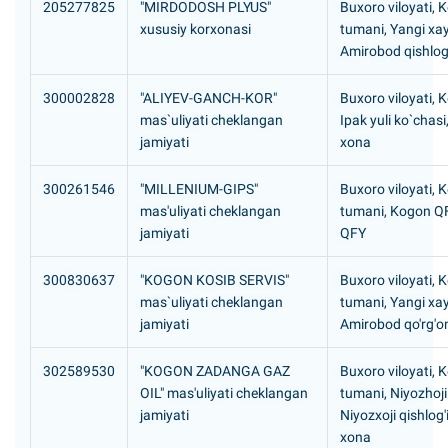
205277825
"MIRDODOSH PLYUS"
Buxoro viloyati, 
xususiy korxonasi
tumani, Yangi xa
Amirobod qishlog'
300002828
"ALIYEV-GANCH-KOR"
Buxoro viloyati, 
mas`uliyati cheklangan
Ipak yuli ko`chasi
jamiyati
хona
300261546
"MILLENIUM-GIPS"
Buxoro viloyati, 
mas'uliyati cheklangan
tumani, Kogon Q
jamiyati
QFY
300830637
"KOGON KOSIB SERVIS"
Buxoro viloyati, 
mas`uliyati cheklangan
tumani, Yangi xa
jamiyati
Amirobod qo'rg'o
302589530
"KOGON ZADANGA GAZ
Buxoro viloyati, 
OIL" mas'uliyati cheklangan
tumani, Niyozhoj
jamiyati
Niyozxoji qishlog'i
xona