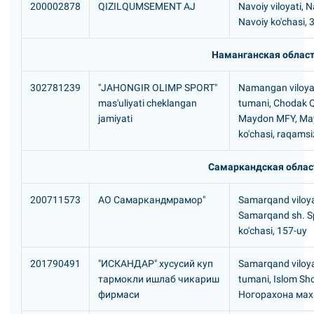
200002878
QIZILQUMSEMENT AJ
Navoiy viloyati, N
Navoiy ko'chasi, 
Наманганская облас
302781239
"JAHONGIR OLIMP SPORT"
Namangan viloyat
mas'uliyati cheklangan
tumani, Chodak 
jamiyati
Maydon MFY, Ma
ko'chasi, raqamsi
Самаркандская облас
200711573
АО Самаркандмрамор"
Samarqand viloya
Samarqand sh. S
ko'chasi, 157-uy
201790491
"ИСКАHДАР" хусусий куп
Samarqand viloya
тармокли ишлаб чикариш
tumani, Islom Sh
фирмаси
Ногорахона мах