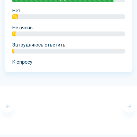
Нет
5%
Не очень
3%
Затрудняюсь ответить
2%
К опросу