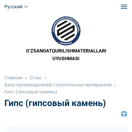
Русский
O’ZSANOATQURILISHMATERIALLARI
UYUSHMASI
Главная
О нас
База производителей строительных материалов
Гипс (гипсовый камeнь)
Гипс (гипсовый камeнь)