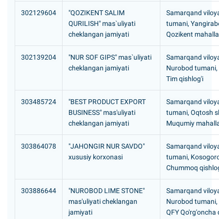
302129604
"QOZIKENT SALIM
Samarqand viloya
QURILISH" mas`uliyati
tumani, Yangira
cheklangan jamiyati
Qozikent mahalla
302139204
"NUR SOF GIPS" mas`uliyati
Samarqand viloya
cheklangan jamiyati
Nurobod tumani,
Tim qishlog'i
303485724
"BEST PRODUCT EXPORT
Samarqand viloya
BUSINESS" mas'uliyati
tumani, Oqtosh s
cheklangan jamiyati
Muqumiy mahall
303864078
"JAHONGIR NUR SAVDO"
Samarqand viloya
xususiy korxonasi
tumani, Kosogor
Chummoq qishlog
303886644
"NUROBOD LIME STONE"
Samarqand viloya
mas'uliyati cheklangan
Nurobod tumani,
jamiyati
QFY Qo'rg'oncha q