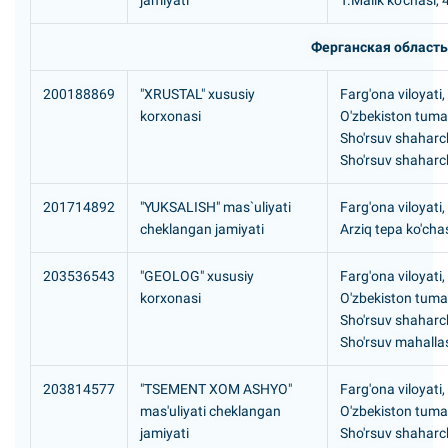
jamiyati
T.Malik ko'chasi, 
Ферганская область
200188869
"XRUSTAL" xususiy
Farg'ona viloyati,
korxonasi
O'zbekiston tuma
Sho'rsuv shaharc
Sho'rsuv shaharc
201714892
"YUKSALISH" mas`uliyati
Farg'ona viloyati,
cheklangan jamiyati
Arziq tepa ko'cha
203536543
"GEOLOG" xususiy
Farg'ona viloyati,
korxonasi
O'zbekiston tuma
Sho'rsuv shaharc
Sho'rsuv mahallas
203814577
"TSEMENT XOM ASHYO"
Farg'ona viloyati,
mas'uliyati cheklangan
O'zbekiston tuma
jamiyati
Sho'rsuv shaharc