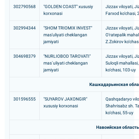
302790568
"GOLDEN COAST" xususiy
Jizzax viloyati, J
korxonasi
Farxod ko'chasi,
302994344
"SHOM TRIOMIX INVEST"
Jizzax viloyati, J
mas'uliyati cheklangan
O'ratepalik mahall
jamiyati
Z.Zokirov ko'chas
304698379
"NURLIOBOD TAROVATI"
Jizzax viloyati, J
mas`uliyati cheklangan
Suloqli mahallasi
jamiyati
ko'chasi, 103-uy
Кашкадарьинская обла
301596555
"SUYAROV JAXONGIR"
Qashqadaryo vilo
xususiy korxonasi
Shahrisabz sh. T
ko'chasi, 55-uy
Навоийская область