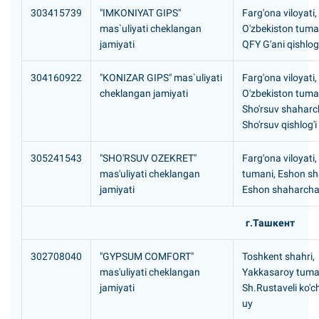
303415739
"IMKONIYAT GIPS"
Farg'ona viloyati,
mas`uliyati cheklangan
O'zbekiston tuma
jamiyati
QFY G'ani qishlog'
304160922
"KONIZAR GIPS" mas`uliyati
Farg'ona viloyati,
cheklangan jamiyati
O'zbekiston tuma
Sho'rsuv shaharc
Sho'rsuv qishlog'i
305241543
"SHO'RSUV OZEKRET"
Farg'ona viloyati,
mas'uliyati cheklangan
tumani, Eshon s
jamiyati
Eshon shaharcha
г.Ташкент
302708040
"GYPSUM COMFORT"
Toshkent shahri,
mas'uliyati cheklangan
Yakkasaroy tuma
jamiyati
Sh.Rustaveli ko'c
uy