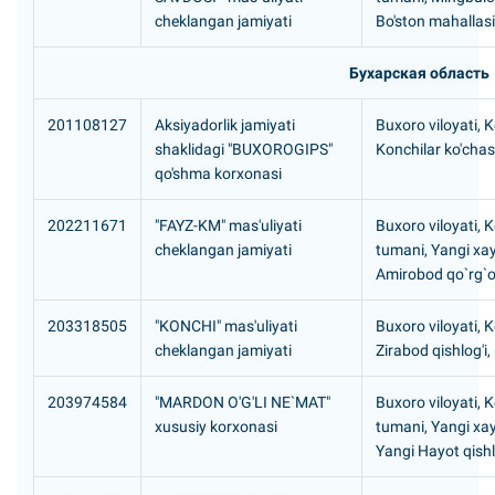
cheklangan jamiyati
Bo'ston mahallasi
Бухарская область
201108127
Aksiyadorlik jamiyati
Buxoro viloyati, 
shaklidagi "BUXOROGIPS"
Konchilar ko'chasi
qo'shma korxonasi
202211671
"FAYZ-KM" mas'uliyati
Buxoro viloyati, 
cheklangan jamiyati
tumani, Yangi xa
Amirobod qo`rg`o
203318505
"KONCHI" mas'uliyati
Buxoro viloyati, 
cheklangan jamiyati
Zirabod qishlog'i,
203974584
"МАRDON O'G'LI NE`MAT"
Buxoro viloyati, 
xususiy korxonasi
tumani, Yangi xa
Yangi Hayot qishl