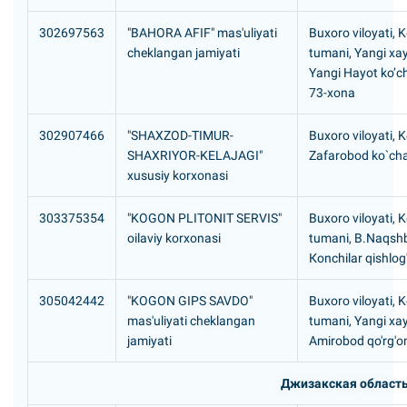
302697563
"BAHORA AFIF" mas'uliyati
Buxoro viloyati, 
cheklangan jamiyati
tumani, Yangi xa
Yangi Hayot ko’ch
73-xona
302907466
"SHAXZOD-TIMUR-
Buxoro viloyati, 
SHAXRIYOR-KELAJAGI"
Zafarobod ko`cha
xususiy korxonasi
303375354
"KOGON PLITONIT SERVIS"
Buxoro viloyati, 
oilaviy korxonasi
tumani, B.Naqsh
Коnchilar qishlog'
305042442
"KOGON GIPS SAVDO"
Buxoro viloyati, 
mas'uliyati cheklangan
tumani, Yangi xa
jamiyati
Amirobod qo'rg'o
Джизакская област