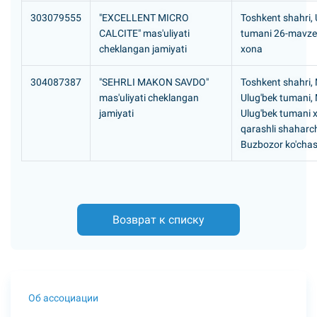
303079555
"EXCELLENT MICRO
Toshkent shahri,
CALCITE" mas'uliyati
tumani 26-mavze,
cheklangan jamiyati
xona
304087387
"SEHRLI MAKON SAVDO"
Toshkent shahri,
mas'uliyati cheklangan
Ulug'bek tumani,
jamiyati
Ulug'bek tumani x
qarashli shaharc
Buzbozor ko'chas
Возврат к списку
Об ассоциации