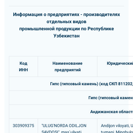
Информация о предприятиях - производителях
отдельных видов
промышленной продукции по Республике
Узбекистан
Код
Наименование
Юридический
ИНН
предприятий
Гипс (гипсовый камeнь) (код СКП 811202,
Гипс (гипсовый камeн
Андижанская област
303909375
"ULUG'NORDA ODILJON
Andijon viloyati, 
SAVDOSI" mas`uliyati
tumani, Mingbul