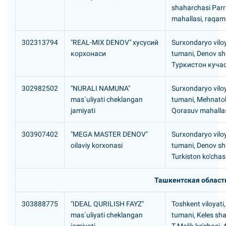
shaharchasi Parr
mahallasi, raqam
302313794
"REAL-MIX DENOV" хусусий
Surxondaryo vilo
корхонаси
tumani, Denov sh
Туркистон кучас
302982502
"NURALI NAMUNA"
Surxondaryo viloya
mas`uliyati cheklangan
tumani, Mehnat
jamiyati
Qorasuv mahalla
303907402
"MEGA MASTER DENOV"
Surxondaryo vilo
oilaviy korxonasi
tumani, Denov sh
Turkiston ko'chasi
Ташкентская област
303888775
"IDEAL QURILISH FAYZ"
Toshkent viloyati
mas`uliyati cheklangan
tumani, Keles sh