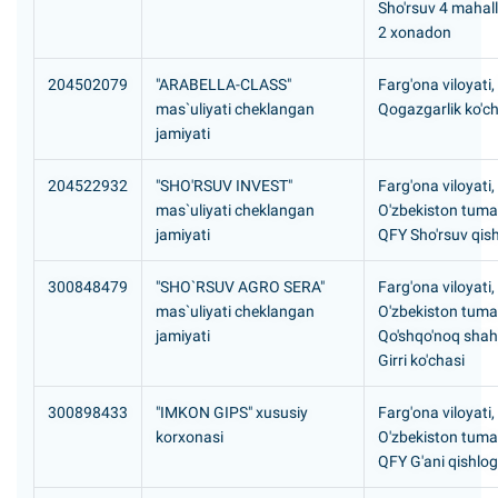
Sho'rsuv 4 mahall
2 xonadon
204502079
"ARABELLA-CLASS"
Farg'ona viloyati,
mas`uliyati cheklangan
Qogazgarlik ko'ch
jamiyati
204522932
"SHO'RSUV INVEST"
Farg'ona viloyati,
mas`uliyati cheklangan
O'zbekiston tuma
jamiyati
QFY Sho'rsuv qish
300848479
"SHO`RSUV AGRO SERA"
Farg'ona viloyati,
mas`uliyati cheklangan
O'zbekiston tuma
jamiyati
Qo'shqo'noq shah
Girri ko'chasi
300898433
"IMKON GIPS" xususiy
Farg'ona viloyati,
korxonasi
O'zbekiston tuma
QFY G'ani qishlog'