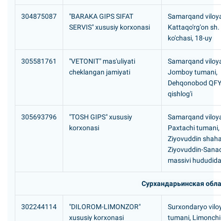
304875087
"BARAKA GIPS SIFAT
Samarqand viloya
SERVIS" xususiy korxonasi
Kattaqo'rg'on sh
ko'chasi, 18-uy
305581761
"VETONIT" mas'uliyati
Samarqand viloya
cheklangan jamiyati
Jomboy tumani,
Dehqonobod QFY
qishlog'i
305693796
"TOSH GIPS" xususiy
Samarqand viloya
korxonasi
Paxtachi tumani,
Ziyovuddin shaha
Ziyovuddin-San
massivi hududid
Сурхандарьинская обла
302244114
"DILOROM-LIMONZOR"
Surxondaryo viloy
xususiy korxonasi
tumani, Limonchi