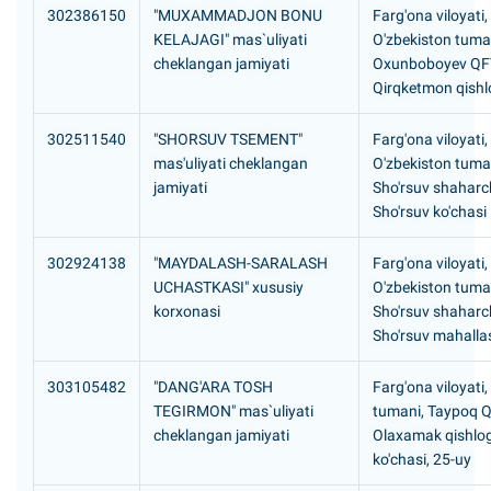
302386150
"MUXAMMADJON BONU
Farg'ona viloyati,
KELAJAGI" mas`uliyati
O'zbekiston tuma
cheklangan jamiyati
Oxunboboyev QF
Qirqketmon qishlo
302511540
"SHORSUV TSEMENT"
Farg'ona viloyati,
mas'uliyati cheklangan
O'zbekiston tuma
jamiyati
Sho'rsuv shaharc
Sho'rsuv ko'chasi
302924138
"MAYDALASH-SARALASH
Farg'ona viloyati,
UCHASTKASI" xususiy
O'zbekiston tuma
korxonasi
Sho'rsuv shaharc
Sho'rsuv mahalla
303105482
"DANG'ARA TOSH
Farg'ona viloyati
TEGIRMON" mas`uliyati
tumani, Taypoq 
cheklangan jamiyati
Olaxamak qishlog'
ko'chasi, 25-uy