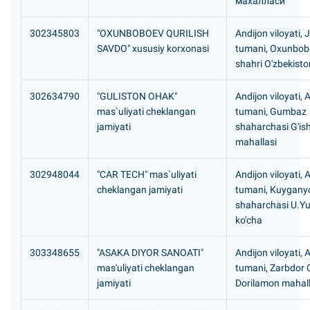
махалласи
302345803
"OXUNBOBOEV QURILISH
Andijon viloyati,
SAVDO" xususiy korxonasi
tumani, Oxunbob
shahri O'zbekisto
302634790
"GULISTON OHAK"
Andijon viloyati, 
mas`uliyati cheklangan
tumani, Gumbaz
jamiyati
shaharchasi G'is
mahallasi
302948044
"CAR TECH" mas`uliyati
Andijon viloyati, 
cheklangan jamiyati
tumani, Kuygany
shaharchasi U.Y
ko'cha
303348655
"ASAKA DIYOR SANOATI"
Andijon viloyati,
mas'uliyati cheklangan
tumani, Zarbdor
jamiyati
Dorilamon mahall