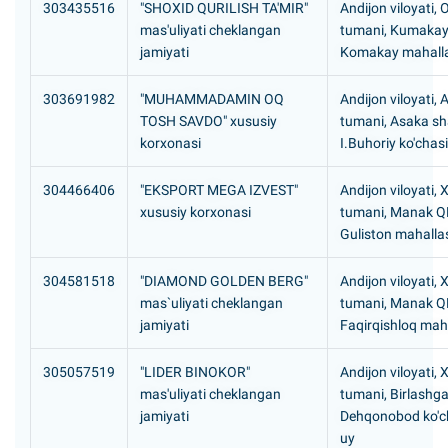
303435516
"SHOXID QURILISH TA'MIR"
Andijon viloyati, O
mas'uliyati cheklangan
tumani, Kumaka
jamiyati
Komakay mahall
303691982
"MUHAMMADAMIN OQ
Andijon viloyati,
TOSH SAVDO" xususiy
tumani, Asaka sh
korxonasi
I.Buhoriy ko'chasi
304466406
"EKSPORT MEGA IZVEST"
Andijon viloyati, 
xususiy korxonasi
tumani, Manak Q
Guliston mahalla
304581518
"DIAMOND GOLDEN BERG"
Andijon viloyati, 
mas`uliyati cheklangan
tumani, Manak Q
jamiyati
Faqirqishloq mah
305057519
"LIDER BINOKOR"
Andijon viloyati, 
mas'uliyati cheklangan
tumani, Birlashg
jamiyati
Dehqonobod ko'ch
uy