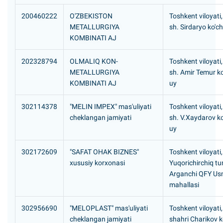
200460222
O'ZBEKISTON
Toshkent viloyati
METALLURGIYA
sh. Sirdaryo ko'ch
KOMBINATI AJ
202328794
OLMALIQ KON-
Toshkent viloyati
METALLURGIYA
sh. Amir Temur ko
KOMBINATI AJ
uy
302114378
"MELIN IMPEX" mas'uliyati
Toshkent viloyati,
cheklangan jamiyati
sh. V.Xaydarov ko
uy
302172609
"SAFAT OHAK BIZNES"
Toshkent viloyati,
xususiy korxonasi
Yuqorichirchiq tu
Arganchi QFY U
mahallasi
302956690
"MELOPLAST" mas'uliyati
Toshkent viloyati,
cheklangan jamiyati
shahri Charikov k