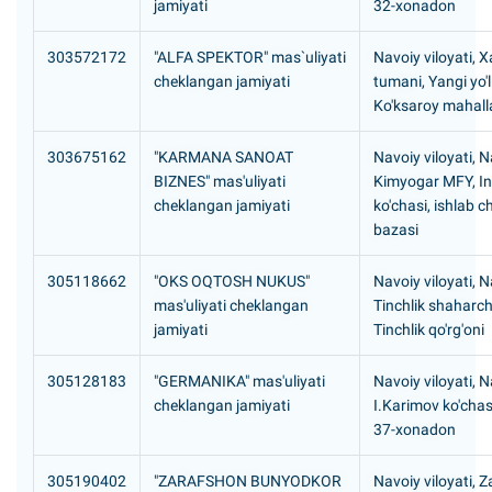
jamiyati
32-xonadon
303572172
"ALFA SPEKTOR" mas`uliyati
Navoiy viloyati, X
cheklangan jamiyati
tumani, Yangi yo'
Ko'ksaroy mahall
303675162
"KARMANA SANOAT
Navoiy viloyati, N
BIZNES" mas'uliyati
Kimyogar MFY, In
cheklangan jamiyati
ko'chasi, ishlab c
bazasi
305118662
"OKS OQTOSH NUKUS"
Navoiy viloyati, N
mas'uliyati cheklangan
Tinchlik shaharch
jamiyati
Tinchlik qo'rg'oni
305128183
"GERMANIKA" mas'uliyati
Navoiy viloyati, N
cheklangan jamiyati
I.Karimov ko'chasi
37-xonadon
305190402
"ZARAFSHON BUNYODKOR
Navoiy viloyati, 