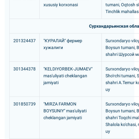
xususiy korxonasi
tumani, Oqtosh s
Tinchlik mahallas
Сурхандарьинская обла
201324437
"КУРАЛАЙ" фермер
Surxondaryo viloy
хужалиги
Boysun tumani, 
shahri Шурсой 
301344378
"KELDIYORBEK-JUMAEV"
Surxondaryo viloy
mas'uliyati cheklangan
Sho'rchi tumani, S
jamiyati
shahri A.Temur ko
uy
301850739
"MIRZA FARMON
Surxondaryo viloy
BOYSUNIY" mas'uliyati
Boysun tumani, 
cheklangan jamiyati
shahri Toqchi mah
Shalola ko'chasi,
uy