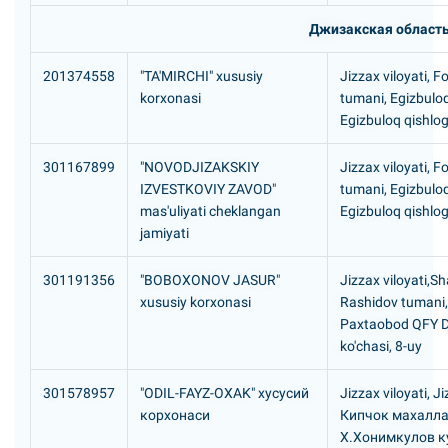
Джизакская област
201374558
"TA'MIRCHI" xususiy
Jizzax viloyati, F
korxonasi
tumani, Egizbulo
Egizbuloq qishlog'
301167899
"NOVODJIZAKSKIY
Jizzax viloyati, F
IZVESTKOVIY ZAVOD"
tumani, Egizbulo
mas'uliyati cheklangan
Egizbuloq qishlo
jamiyati
301191356
"BOBOXONOV JASUR"
Jizzax viloyati,Sh
xususiy korxonasi
Rashidov tumani,
Paxtaobod QFY Do
ko'chasi, 8-uy
301578957
"ODIL-FAYZ-OXAK" хусусий
Jizzax viloyati, J
корхонаси
Кипчок махалла
Х.Хонимкулов ку