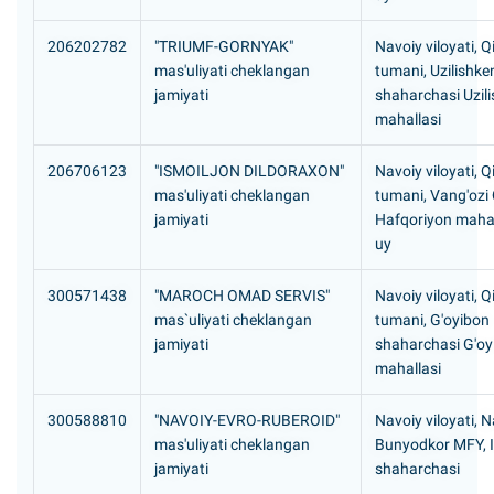
206202782
"TRIUMF-GORNYAK"
Navoiy viloyati, Q
mas'uliyati cheklangan
tumani, Uzilishke
jamiyati
shaharchasi Uzil
mahallasi
206706123
"ISMOILJON DILDORAXON"
Navoiy viloyati, Q
mas'uliyati cheklangan
tumani, Vang'ozi
jamiyati
Hafqoriyon mahal
uy
300571438
"MAROCH OMAD SERVIS"
Navoiy viloyati, Q
mas`uliyati cheklangan
tumani, G'oyibon
jamiyati
shaharchasi G'oy
mahallasi
300588810
"NAVOIY-EVRO-RUBEROID"
Navoiy viloyati, N
mas'uliyati cheklangan
Bunyodkor MFY, I
jamiyati
shaharchasi