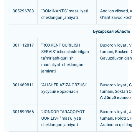
305296783
"DOMINANT-S" mas'uliyati
Andijon viloyati, 
cheklangan jamiyati
G'isht zavod ko'c
Бухарская область
301112817
"ROXKENT QURILISH
Buxoro viloyati, 
SERVIS" ixtisoslashtirilgan
tumani, Roxkent
ta'mirlash-qurilish
Gavuzduvon qishl
mas`uliyati cheklangan
jamiyati
301669811
"ALISHER AZIZA ORZUSI"
Buxoro viloyati, G
хусусий корхонаси
tumani, Soktari 
С.Айний кишлог
301890966
"JONDOR TARAQQIYOT
Buxoro viloyati, 
QURILISH" mas'uliyati
tumani, Po'loti Q
cheklangan jamiyati
Arabxona qishlog'