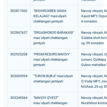
302817602
"SHOHRUXBEK-SAIDA
Navoiy viloyati, N
KELAJAGI" mas'uliyati
Xayot MFY, Oqsoy
cheklangan jamiyati
6-xonadon
302847637
"ERGASHOBOD BARAKASI"
Navoiy viloyati, N
mas`uliyati cheklangan
G'alaba shoh ko'c
jamiyati
uy, 39-xonadon
302925208
"PROM RESURS NAVOIY"
Navoiy viloyati, Q
mas`uliyati cheklangan
tumani, Qiziltepa
jamiyati
Gulzor mahallasi
303005994
"TURON BURJI" mas'uliyati
Navoiy viloyati, N
cheklangan jamiyati
O.Vodiy MFY, Jas
ko'chasi, 25-uy, 
303249564
"NAVOIY IZVEST"
Navoiy viloyati, N
mas`uliyati cheklangan
Nurafshon ko'cha