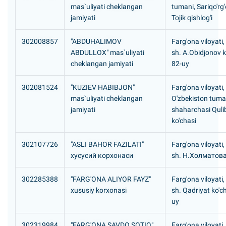
mas`uliyati cheklangan
tumani, Sariqo'rg
jamiyati
Tojik qishlog'i
302008857
"ABDUHALIMOV
Farg'ona viloyati,
ABDULLOX" mas`uliyati
sh. A.Obidjonov k
cheklangan jamiyati
82-uy
302081524
"KUZIEV HABIBJON"
Farg'ona viloyati,
mas`uliyati cheklangan
O'zbekiston tuman
jamiyati
shaharchasi Quli
ko'chasi
302107726
"ASLI BAHOR FAZILATI"
Farg'ona viloyati,
хусусий корхонаси
sh. H.Холматова
302285388
"FARG'ONA ALIYOR FAYZ"
Farg'ona viloyati
xususiy korxonasi
sh. Qadriyat ko'ch
uy
302319984
"FARG'ONA SAVDO SOTIQ"
Farg'ona viloyati