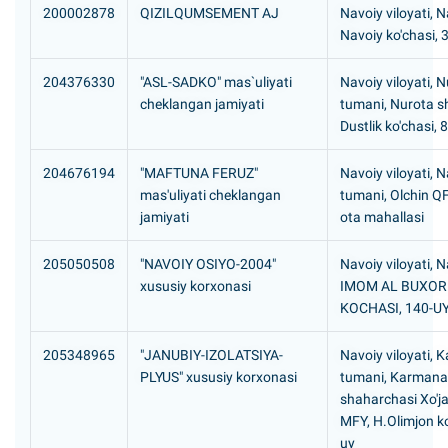
200002878
QIZILQUMSEMENT AJ
Navoiy viloyati, N
Navoiy ko'chasi, 
204376330
"ASL-SADKO" mas`uliyati
Navoiy viloyati, 
cheklangan jamiyati
tumani, Nurota s
Dustlik ko'chasi, 
204676194
"MAFTUNA FERUZ"
Navoiy viloyati, 
mas'uliyati cheklangan
tumani, Olchin Q
jamiyati
ota mahallasi
205050508
"NAVOIY OSIYO-2004"
Navoiy viloyati, N
xususiy korxonasi
IMOM AL BUXOR
KOCHASI, 140-U
205348965
"JANUBIY-IZOLATSIYA-
Navoiy viloyati,
PLYUS" xususiy korxonasi
tumani, Karmana
shaharchasi Xo'ja
MFY, H.Olimjon ko
uy