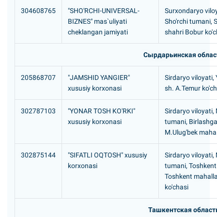
304608765
"SHO'RCHI-UNIVERSAL-
Surxondaryo viloy
BIZNES" mas`uliyati
Sho'rchi tumani, S
cheklangan jamiyati
shahri Bobur ko'c
Сырдарьинская облас
205868707
"JAMSHID YANGIER"
Sirdaryo viloyati,
xususiy korxonasi
sh. A.Temur ko'ch
302787103
"YONAR TOSH KO'RKI"
Sirdaryo viloyati
xususiy korxonasi
tumani, Birlashg
M.Ulug'bek mahal
302875144
"SIFATLI OQTOSH" xususiy
Sirdaryo viloyati
korxonasi
tumani, Toshken
Toshkent mahalla
ko'chasi
Ташкентская област