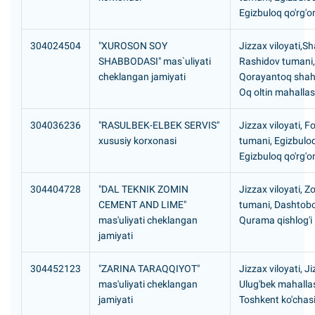
Egizbuloq qo'rg'o
304024504
"XUROSON SOY
Jizzax viloyati,Sh
SHABBODASI" mas`uliyati
Rashidov tumani,
cheklangan jamiyati
Qorayantoq shah
Oq oltin mahallas
304036236
"RASULBEK-ELBEK SERVIS"
Jizzax viloyati, F
xususiy korxonasi
tumani, Egizbulo
Egizbuloq qo'rg'o
304404728
"DAL TEKNIK ZOMIN
Jizzax viloyati, Z
CEMENT AND LIME"
tumani, Dashtobo
mas'uliyati cheklangan
Qurama qishlog'i
jamiyati
304452123
"ZARINA TARAQQIYOT"
Jizzax viloyati, J
mas'uliyati cheklangan
Ulug'bek mahallas
jamiyati
Toshkent ko'chasi