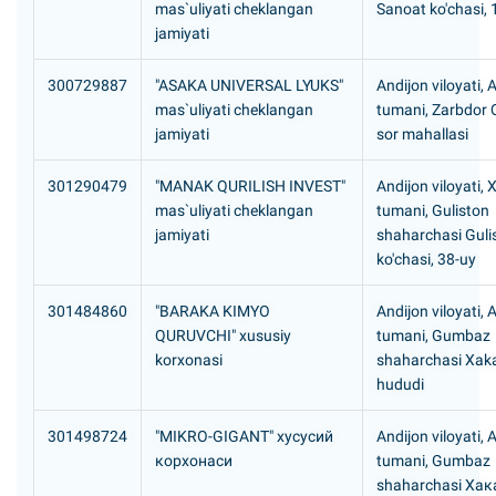
mas`uliyati cheklangan
Sanoat ko'chasi, 
jamiyati
300729887
"ASAKA UNIVERSAL LYUKS"
Andijon viloyati,
mas`uliyati cheklangan
tumani, Zarbdor 
jamiyati
sor mahallasi
301290479
"MANAK QURILISH INVEST"
Andijon viloyati, 
mas`uliyati cheklangan
tumani, Guliston
jamiyati
shaharchasi Guli
ko'chasi, 38-uy
301484860
"BARAKA KIMYO
Andijon viloyati, 
QURUVCHI" xususiy
tumani, Gumbaz
korxonasi
shaharchasi Xak
hududi
301498724
"MIKRO-GIGANT" хусусий
Andijon viloyati, 
корхонаси
tumani, Gumbaz
shaharchasi Хак