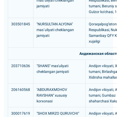
mas`uliyati cheklangan
Respublikasi, Ber
jamiyati
tumani, Beruniy s
Gulzor ko'chasi, 1
303501845
"NURSULTAN ALYONA"
Qoraqalpog'iston
mas`uliyati cheklangan
Respublikasi, Nu
jamiyati
Samanbay QFY Ka
xujaligi
Андижанская област
203710636
"SHANS" mas'uliyati
Andijon viloyati, 
cheklangan jamiyati
tumani, Birlashg
Xidirsha mahalla
206160568
"ABDURAXMOHOV
Andijon viloyati, 
RAVSHAN" xususiy
tumani, Gumbaz
korxonasi
shaharchasi Xaka
300017619
"SHOX MIRZO QURUVCHI"
Andijon viloyati, 