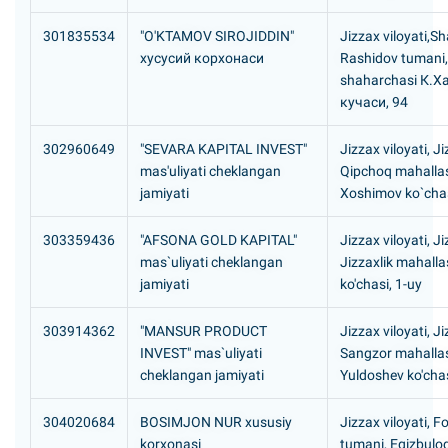
301835534
"O'KTAMOV SIROJIDDIN"
Jizzax viloyati,Sh
хусусий корхонаси
Rashidov tumani, 
shaharchasi К.
кучаси, 94
302960649
"SEVARA KAPITAL INVEST"
Jizzax viloyati, J
mas'uliyati cheklangan
Qipchoq mahallas
jamiyati
Xoshimov ko`chas
303359436
"AFSONA GOLD KAPITAL"
Jizzax viloyati, J
mas`uliyati cheklangan
Jizzaxlik mahallas
jamiyati
ko'chasi, 1-uy
303914362
"MANSUR PRODUCT
Jizzax viloyati, J
INVEST" mas`uliyati
Sangzor mahallas
cheklangan jamiyati
Yuldoshev ko'chas
304020684
BOSIMJON NUR xususiy
Jizzax viloyati, F
korxonasi
tumani, Egizbulo