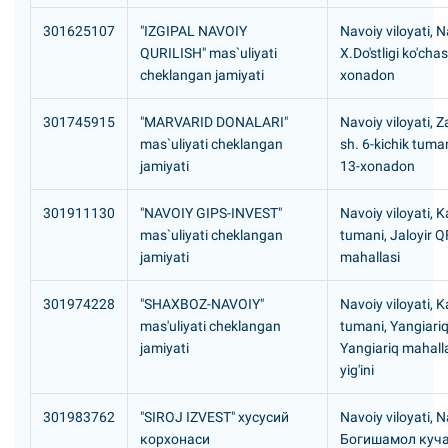
301625107
"IZGIPAL NAVOIY
Navoiy viloyati, N
QURILISH" mas`uliyati
X.Do'stligi ko'chas
cheklangan jamiyati
xonadon
301745915
"MARVARID DONALARI"
Navoiy viloyati, 
mas`uliyati cheklangan
sh. 6-kichik tuman
jamiyati
13-xonadon
301911130
"NAVOIY GIPS-INVEST"
Navoiy viloyati,
mas`uliyati cheklangan
tumani, Jaloyir 
jamiyati
mahallasi
301974228
"SHAXBOZ-NAVOIY"
Navoiy viloyati,
mas'uliyati cheklangan
tumani, Yangiari
jamiyati
Yangiariq mahall
yig'ini
301983762
"SIROJ IZVEST" хусусий
Navoiy viloyati, N
корхонаси
Богишамол куча