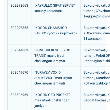
302292063
"XAYRULLO SIFAT SERVIS"
Buxoro viloyati, G
xususiy korxonasi
tumani, G'ovshu
Tagiqo'rg'on qishl
302297855
"KOGON SHAMSHOD
Buxoro viloyati, 
SAVDO" хусусий корхонаси
Х.Дустлиги куча
11 хонадон
302344069
"JONDORLIK SHERZOD
Buxoro viloyati, 
TRANS" mas`uliyati
tumani, Po'loti Q
cheklangan jamiyati
Rabotug'lon qishl
303049670
"TURAYEV VOXID
Buxoro viloyati, 
SOLIYEVICH" mas`uliyati
tumani, Xumdon
cheklangan jamiyati
Ko'liyon qishlog'i 
303306969
"KOGON GEO PROEKT"
Buxoro viloyati, 
mas`uliyati cheklangan
Saodat ko'chasi, 
jamiyati