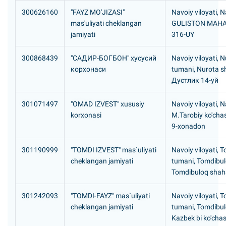
300626160
"FAYZ MO'JIZASI"
Navoiy viloyati, N
mas'uliyati cheklangan
GULISTON MAHAL
jamiyati
316-UY
300868439
"САДИР-БОГБОH" хусусий
Navoiy viloyati, 
корхонаси
tumani, Nurota s
Дустлик 14-уй
301071497
"OMAD IZVEST" xususiy
Navoiy viloyati, N
korxonasi
M.Tarobiy ko'chas
9-xonadon
301190999
"TOMDI IZVEST" mas`uliyati
Navoiy viloyati, 
cheklangan jamiyati
tumani, Tomdibu
Tomdibuloq shah
301242093
"TOMDI-FAYZ" mas`uliyati
Navoiy viloyati, 
cheklangan jamiyati
tumani, Tomdibu
Kazbek bi ko'chas