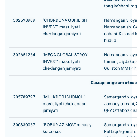
tong ko'chasi, r
302598909
"CHORDONA QURILISH
Namangan viloyat
INVEST" mas'uliyati
Namangan sh. Go
cheklangan jamiyati
dahasi, Kislorod
hududi
302651264
"MEGA GLOBAL STROY
Namangan viloyat
INVEST" mas'uliyati
tumani, Jiydaka
cheklangan jamiyati
Guliston MMTP h
Самаркандская облас
205789797
"MULKDOR ISHONCH"
Samarqand viloya
mas`uliyati cheklangan
Jomboy tumani, 
jamiyati
QFY O'rtabo'z qish
300830067
"BOBUR AZIMOV" xususiy
Samarqand viloya
korxonasi
Kattaqo'rg'on sh.