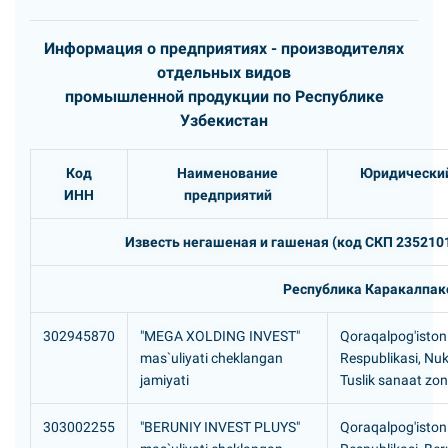
Информация о предприятиях - производителях
отдельных видов
промышленной продукции по Республике
Узбекистан
Код
Наименование
Юридический
ИНН
предприятий
Известь негашеная и гашеная (код СКП 2352101,
Республика Каракалпак
302945870
"MEGA XOLDING INVEST"
Qoraqalpog'iston
mas`uliyati cheklangan
Respublikasi, Nuk
jamiyati
Tuslik sanaat zona
303002255
"BERUNIY INVEST PLUYS"
Qoraqalpog'iston