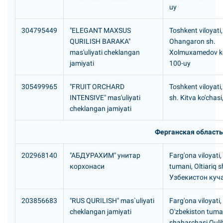
uy
304795449
"ELEGANT MAXSUS
Toshkent viloyati,
QURILISH BARAKA"
Ohangaron sh.
mas'uliyati cheklangan
Xolmuxamedov ko
jamiyati
100-uy
305499965
"FRUIT ORCHARD
Toshkent viloyati
INTENSIVE" mas'uliyati
sh. Kitva ko'chasi
cheklangan jamiyati
Ферганская область
202968140
"АБДУРАХИМ" унитар
Farg'ona viloyati, 
корхонаси
tumani, Oltiariq 
Узбекистон куч
203856683
"RUS QURILISH" mas`uliyati
Farg'ona viloyati,
cheklangan jamiyati
O'zbekiston tuman
shaharchasi Qul