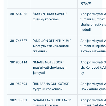
худуди
301564856
"XAKAN OXAK SAVDO"
Andijon viloyati, 
xususiy korxonasi
tumani, Gumbaz
shaharchasi Xak
hududi
301746827
"ANDIJON OLTIN TUXUM"
Andijon viloyati, 
масъулияти чекланган
tumani, Kunji sh
жамияти
Ахтачи махалла
301905114
"IMAGE NOTEBOOK"
Andijon viloyati,
mas'uliyati cheklangan
sh. Xonobod ko'ch
jamiyati
uy
301952594
"BINAFSHA GUL KO'RKI"
Andijon viloyati, 
хусусий корхонаси
Лойихавий куча
302105831
"ASAKA FAYZOBOD FAYZI"
Andijon viloyati,
xususiy korxonasi
tumani, Zarbdor