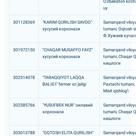
O'zbekiston ko'ch
uy
301128369
"KARIM QURILISH SAVDO"
Samarqand viloya
хусусий корхонаси
tumani, Oqtosh s
Ф.Хужаев кучаси
301972150
"CHAQAR MUSAFFO FAYZ"
Samarqand viloya
хусусий корхонаси
tumani, Chaqar 
кишлоги
302514078
"TARAQQIYOT LAQQA
Samarqand viloya
BALIG'I" fermer xo`jaligi
Paxtachi tumani,
Misit qishlog'i
302585766
"YUSUFBEK NUR" оилавий
Samarqand viloya
корхонаси
tumani, Chaqar 
кишлоги
303013788
"OQTOSH ELITA QURILISH"
Samarqand viloya