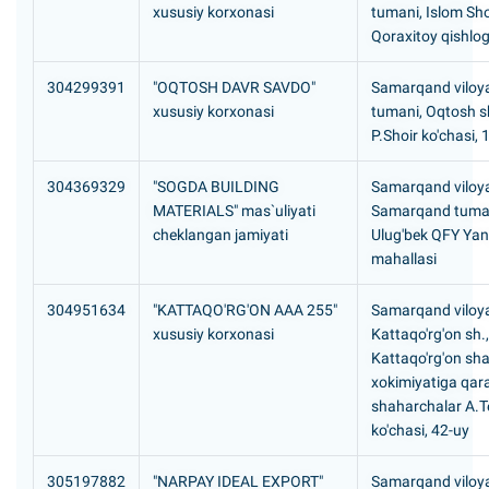
xususiy korxonasi
tumani, Islom Sh
Qoraxitoy qishlog'
304299391
"OQTOSH DAVR SAVDO"
Samarqand viloya
xususiy korxonasi
tumani, Oqtosh s
P.Shoir ko'chasi, 
304369329
"SOGDA BUILDING
Samarqand viloya
MATERIALS" mas`uliyati
Samarqand tuma
cheklangan jamiyati
Ulug'bek QFY Yan
mahallasi
304951634
"KATTAQO'RG'ON AAA 255"
Samarqand viloya
xususiy korxonasi
Kattaqo'rg'on sh.,
Kattaqo'rg'on sh
xokimiyatiga qara
shaharchalar A.
ko'chasi, 42-uy
305197882
"NARPAY IDEAL EXPORT"
Samarqand viloya