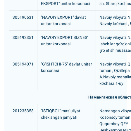
EKSPORT" unitar korxonasi
sh. Sharq ko'chasi
305190631
"NAVOIY EXPORT" davlat
Navoiy viloyati, N
unitar korxonasi
Navoiy ko'chasi , 
305192351
"NAVOIY EXPORT BIZNES"
Navoiy viloyati, N
unitar korxonasi
Ishchilar qo'rg'oni
ijro etish muassa
305194071
"G'ISHTCHI-75" davlat unitar
Navoiy viloyati, Q
korxonasi
tumani, Qiziltepa
A.Navoiy mahalla
ko'chasi, 1-uy
Наманганская облас
201235358
"ISTIQBOL" mas`uliyati
Namangan viloyat
cheklangan jamiyati
Kosonsoy tumani
Ququmboy QFY
Beshketmon MFY,