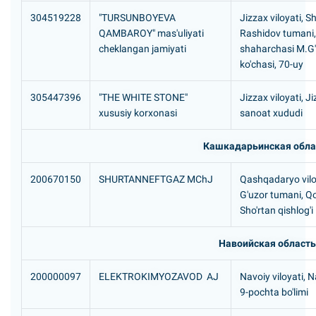
304519228
"TURSUNBOYEVA
Jizzax viloyati, S
QAMBAROY" mas'uliyati
Rashidov tumani,
cheklangan jamiyati
shaharchasi M.G'
ko'chasi, 70-uy
305447396
"THE WHITE STONE"
Jizzax viloyati, Ji
xususiy korxonasi
sanoat xududi
Кашкадарьинская обла
200670150
SHURTANNEFTGAZ MChJ
Qashqadaryo vilo
G'uzor tumani, Q
Sho'rtan qishlog'i
Навоийская область
200000097
ELEKTROKIMYOZAVOD AJ
Navoiy viloyati, N
9-pochta bo'limi