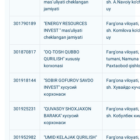
mas`uliyati cheklangan
sh. A.Navoiy ko'c
jamiyati
uy
301790189
"ENERGY RESOURCES
Farg'ona viloyati
INVEST " mas'uliyati
sh. Komilova ko'c
cheklangan jamiyati
uy
301870817
"OQ-TOSH QUBBO
Farg'ona viloyati
QURILISH" xususiy
tumani, Namuna
korxonasi
Paxtaobod qishlo
301918144
"SOBIR GOFUROV SAVDO
Farg'ona viloyati
INVEST" хусусий
sh. Хувайдо куч
корхонаси
301925231
"QUVASOY SHOXJAXON
Farg'ona viloyati
BARAKA" хусусий
sh. Кобулбек к
корхонаси
301952982
"UMID KELAJAK QURILISH"
Farg'ona viloyati,