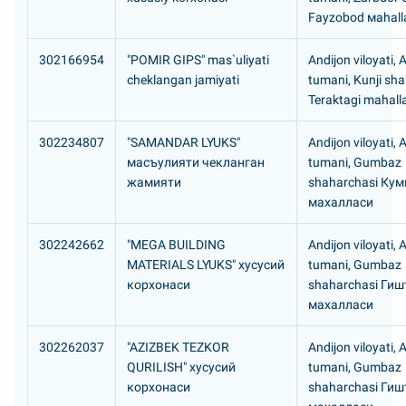
Fаyzоbоd маhall
302166954
"POMIR GIPS" mas`uliyati
Andijon viloyati, 
cheklangan jamiyati
tumani, Kunji sh
Teraktagi mahall
302234807
"SAMANDAR LYUKS"
Andijon viloyati, 
масъулияти чекланган
tumani, Gumbaz
жамияти
shaharchasi Ку
махалласи
302242662
"MEGA BUILDING
Andijon viloyati, 
MATERIALS LYUKS" хусусий
tumani, Gumbaz
корхонаси
shaharchasi Гиш
махалл
302262037
"AZIZBEK TEZKOR
Andijon viloyati, 
QURILISH" хусусий
tumani, Gumbaz
корхонаси
shaharchasi Гиш