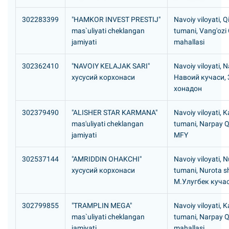
302283399
"HAMKOR INVEST PRESTIJ"
Navoiy viloyati, Q
mas`uliyati cheklangan
tumani, Vang'ozi
jamiyati
mahallasi
302362410
"NAVOIY KELAJAK SARI"
Navoiy viloyati, N
хусусий корхонаси
Hавоий кучаси, 3
хонадон
302379490
"ALISHER STAR KARMANA"
Navoiy viloyati,
mas'uliyati cheklangan
tumani, Narpay Q
jamiyati
MFY
302537144
"AMRIDDIN OHAKCHI"
Navoiy viloyati, 
хусусий корхонаси
tumani, Nurota s
М.Улугбек кучас
302799855
"TRAMPLIN MEGA"
Navoiy viloyati,
mas`uliyati cheklangan
tumani, Narpay Q
jamiyati
mahallasi