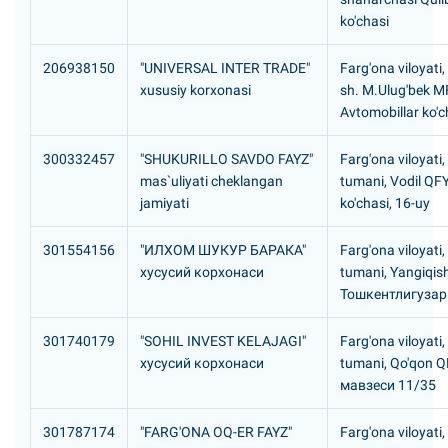
ko'chasi
206938150
"UNIVERSAL INTER TRADE"
Farg'ona viloyati
xususiy korxonasi
sh. M.Ulug'bek M
Avtomobillar ko'c
300332457
"SHUKURILLO SAVDO FAYZ"
Farg'ona viloyati
mas`uliyati cheklangan
tumani, Vodil QFY
jamiyati
ko'chasi, 16-uy
301554156
"ИЛХОМ ШУКУР БАРАКА"
Farg'ona viloyati,
хусусий корхонаси
tumani, Yangiqis
Тошкентлигузар
301740179
"SOHIL INVEST KELAJAGI"
Farg'ona viloyati,
хусусий корхонаси
tumani, Qo'qon 
мавзеси 11/35
301787174
"FARG'ONA OQ-ER FAYZ"
Farg'ona viloyati