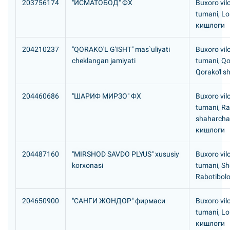
203756174
"ИСМАТОБОД" ФХ
Buxoro vil
tumani, L
кишлоги
204210237
"QORAKO'L G'ISHT" mas`uliyati
Buxoro vilo
cheklangan jamiyati
tumani, Qo
Qorako'l s
204460686
"ШАРИФ МИРЗО" ФХ
Buxoro vil
tumani, R
shaharcha
кишлоги
204487160
"MIRSHOD SAVDO PLYUS" xususiy
Buxoro vil
korxonasi
tumani, Sh
Rabotibolo 
204650900
"САHГИ ЖОHДОР" фирмаси
Buxoro vil
tumani, L
кишлоги