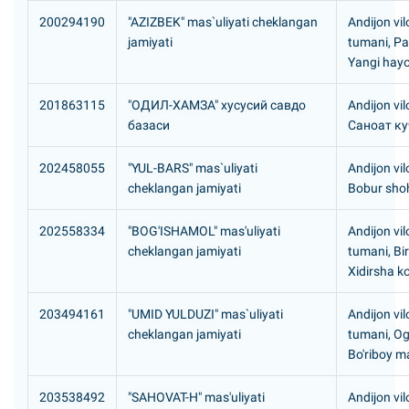
200294190
"AZIZBEK" mas`uliyati cheklangan
Andijon vi
jamiyati
tumani, P
Yangi hayo
201863115
"ОДИЛ-ХАМЗА" хусусий савдо
Andijon vil
базаси
Саноат ку
202458055
"YUL-BARS" mas`uliyati
Andijon vil
cheklangan jamiyati
Bobur shoh
202558334
"BOG'ISHAMOL" mas'uliyati
Andijon vil
cheklangan jamiyati
tumani, Bi
Xidirsha ko
203494161
"UMID YULDUZI" mas`uliyati
Andijon vil
cheklangan jamiyati
tumani, Og
Bo'riboy m
203538492
"SAHOVAT-H" mas'uliyati
Andijon vil