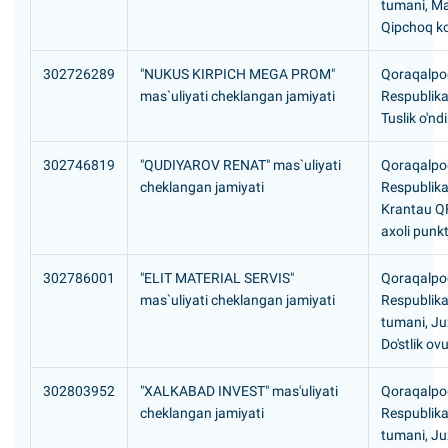
tumani, Ma
Qipchoq ko
302726289
"NUKUS KIRPICH MEGA PROM"
Qoraqalpog
mas`uliyati cheklangan jamiyati
Respublika
Tuslik o'ndi
302746819
"QUDIYAROV RENAT" mas`uliyati
Qoraqalpog
cheklangan jamiyati
Respublika
Krantau Q
axoli punkt
302786001
"ELIT MATERIAL SERVIS"
Qoraqalpog
mas`uliyati cheklangan jamiyati
Respublika
tumani, Ju
Do'stlik ovu
302803952
"XALKABAD INVEST" mas'uliyati
Qoraqalpog
cheklangan jamiyati
Respublika
tumani, Ju