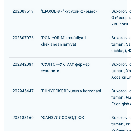
202089619
"ШАХОБ-97" хусусий фирмаси
Buxoro vil
Отбозор 
кишлоги
202307076
"DONIYOR-M" mas'uliyati
Buxoro vilo
cheklangan jamiyati
tumani, S
qishlog'i, 
202842084
"СУЛТОH-УКТАМ" фермер
Buxoro vil
хужалиги
tumani, X
Хоса киш
202945447
"BUNYODKOR" xususiy korxonasi
Buxoro vil
tumani, Ga
Erjon qishl
203183160
"ФАЙЗУЛЛООБОД" ФХ
Buxoro vil
tumani, Is
Кобдун к