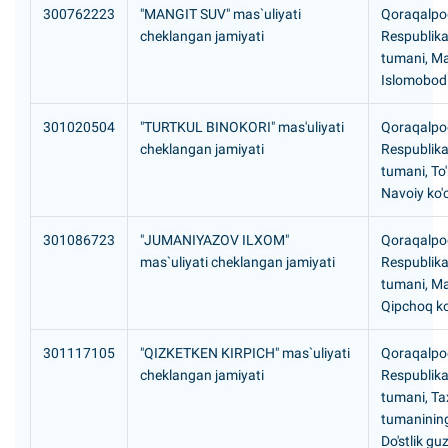
300762223
"MANGIT SUV" mas`uliyati
Qoraqalpog
cheklangan jamiyati
Respublik
tumani, Ma
Islomobod 
301020504
"TURTKUL BINOKORI" mas'uliyati
Qoraqalpog
cheklangan jamiyati
Respublikas
tumani, To'
Navoiy ko'
301086723
"JUMANIYAZOV ILXOM"
Qoraqalpog
mas`uliyati cheklangan jamiyati
Respublik
tumani, Ma
Qipchoq ko
301117105
"QIZKETKEN KIRPICH" mas`uliyati
Qoraqalpog
cheklangan jamiyati
Respublikas
tumani, Ta
tumanining
Do'stlik guz