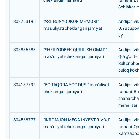
cheklangan jamiyati
tumani, Z
Sohibkor m
303763195
"ASL BUNYODKOR ME'MORI"
Andijon vil
mas'uliyati cheklangan jamiyati
U.Yusupov 1
uy
303886683
"SHERZODBEK QURILISH OMAD"
Andijon vil
mas`uliyati cheklangan jamiyati
Qo'rg'onte
Sultonobo
buloq ko'c
304187792
"BO'TAQORA YOG'DUSI" mas'uliyati
Andijon vil
cheklangan jamiyati
tumani, B
shaharcha
mahallasi
304568777
"IKROMJON MEGA INVEST RIVOJ"
Andijon vil
mas`uliyati cheklangan jamiyati
tumani, Qa
Xamzaobod