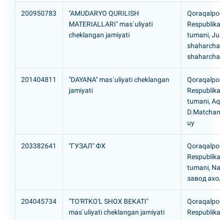
200950783
"AMUDARYO QURILISH
Qoraqalpog
MATERIALLARI" mas`uliyati
Respublik
cheklangan jamiyati
tumani, J
shaharcha
shaharcha
201404811
"DAYANA" mas`uliyati cheklangan
Qoraqalpog
jamiyati
Respublikas
tumani, Aq
D.Matchano
uy
203382641
"ГУЗАЛ" ФХ
Qoraqalpog
Respublikas
tumani, N
завод ахо
204045734
"TO'RTKO'L SHOX BEKATI"
Qoraqalpog
mas`uliyati cheklangan jamiyati
Respublikas