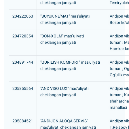
cheklangan jamiyati
Temiryulchi
204222063
"BUYUK NE'MAT" mas'uliyati
Andijon vil
cheklangan jamiyati
Bozor ko'c
204720354
"DON-XOLM" mas`uliyati
Andijon vil
cheklangan jamiyati
tumani, M
Hamkor ko
204891744
"QURILISH KOMFORT" mas'uliyati
Andijon vil
cheklangan jamiyati
tumani, Og
Og'ullik ma
205855564
"AND VISO LUX" mas'uliyati
Andijon vil
cheklangan jamiyati
tumani, K
shaharchas
mahallasi
205884521
"ANDIJON ALOQA SERVIS"
Andijon vil
mas'uliyati cheklangan jamiyati
T.Rejapov k