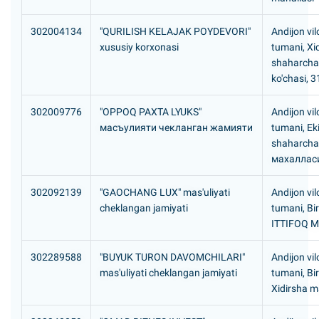
302004134
"QURILISH KELAJAK POYDEVORI"
Andijon vil
xususiy korxonasi
tumani, Xi
shaharcha
ko'chasi, 3
302009776
"OPPOQ PAXTA LYUKS"
Andijon vil
масъулияти чекланган жамияти
tumani, Eki
shaharcha
махаллас
302092139
"GAOCHANG LUX" mas'uliyati
Andijon vil
cheklangan jamiyati
tumani, Bi
ITTIFOQ 
302289588
"BUYUK TURON DAVOMCHILARI"
Andijon vil
mas'uliyati cheklangan jamiyati
tumani, Bi
Xidirsha m