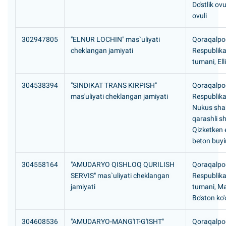
Do'stlik ov
ovuli
302947805
"ELNUR LOCHIN" mas`uliyati
Qoraqalpog
cheklangan jamiyati
Respublikas
tumani, El
304538394
"SINDIKAT TRANS KIRPISH"
Qoraqalpog
mas'uliyati cheklangan jamiyati
Respublika
Nukus sha
qarashli s
Qizketken e
beton buyi
304558164
"AMUDARYO QISHLOQ QURILISH
Qoraqalpog
SERVIS" mas`uliyati cheklangan
Respublik
jamiyati
tumani, Ma
Bo'ston ko'
304608536
"AMUDARYO-MANG'IT-G'ISHT"
Qoraqalpog