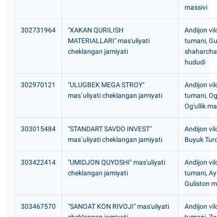
massivi
302731964
"XAKAN QURILISH
Andijon vil
MATERIALLARI" mas'uliyati
tumani, G
cheklangan jamiyati
shaharcha
hududi
302970121
"ULUGBEK MEGA STROY"
Andijon vil
mas`uliyati cheklangan jamiyati
tumani, Og
Og'ullik ma
303015484
"STANDART SAVDO INVEST"
Andijon vil
mas`uliyati cheklangan jamiyati
Buyuk Turo
303422414
"UMIDJON QUYOSHI" mas'uliyati
Andijon vil
cheklangan jamiyati
tumani, Ay
Guliston m
303467570
"SANOAT KON RIVOJI" mas'uliyati
Andijon vil