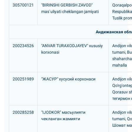
305700121
"BIRINSHI GERBISH ZAVOD"
Qoraqalpog
mas`uliyati cheklangan jamiyati
Respublika
Tuslik prom
Андижанская обл
200234526
"ANVAR TURAXODJAYEV" xususiy
Andijon vil
korxonasi
tumani, B
shaharcha
mahalla
200251989
"ЖАСУР" хусусий корхонаси
Andijon vil
Qo'rg'onte
Qorasuv s
тегирмон 
200285258
"IJODKOR" масъулияти
Andijon vi
чекланган жамияти
tumani, Qo
Шомат ма