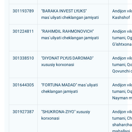
301193789
"BARAKA INVEST LYUKS"
Andijon vil
mas`uliyati cheklangan jamiyati
Kashshof k
301224811
"RAHIMDIL RAHMONOVICH"
Andijon vil
mas`uliyati cheklangan jamiyati
tumani, Og
G'ishtxona
301338510
"DIYONAT PLYUS DAROMAD"
Andijon vi
xususiy korxonasi
tumani, Qo
Qovunchi q
301644305
"FORTUNA MADAD" mas`uliyati
Andijon vil
cheklangan jamiyati
tumani, Oq
Nayman ma
301927387
"SHUKRONA-ZIYO" xususiy
Andijon vil
korxonasi
tumani, C
shaharcha
mahallasi