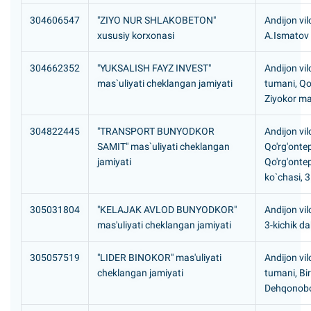
304606547
"ZIYO NUR SHLAKOBETON"
Andijon vil
xususiy korxonasi
A.Ismatov 
304662352
"YUKSALISH FAYZ INVEST"
Andijon vi
mas`uliyati cheklangan jamiyati
tumani, Qo
Ziyokor ma
304822445
"TRANSPORT BUNYODKOR
Andijon vil
SAMIT" mas`uliyati cheklangan
Qo'rg'onte
jamiyati
Qo'rg'onte
ko`chasi, 
305031804
"KELAJAK AVLOD BUNYODKOR"
Andijon vil
mas'uliyati cheklangan jamiyati
3-kichik d
305057519
"LIDER BINOKOR" mas'uliyati
Andijon vil
cheklangan jamiyati
tumani, Bi
Dehqonobod