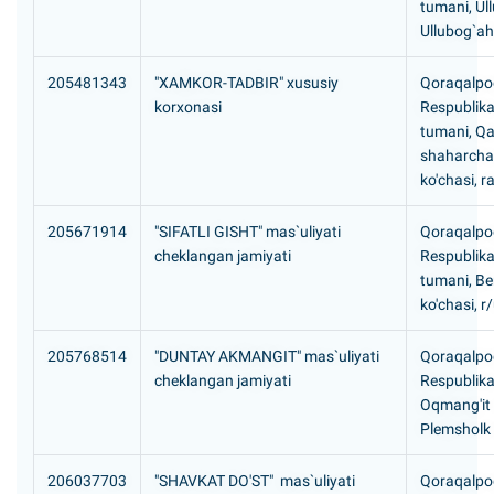
tumani, Ul
Ullubog`ah
205481343
"XAMKOR-TADBIR" xususiy
Qoraqalpog
korxonasi
Respublikas
tumani, Qan
shaharchas
ko'chasi, 
205671914
"SIFATLI GISHT" mas`uliyati
Qoraqalpog
cheklangan jamiyati
Respublika
tumani, Be
ko'chasi, r
205768514
"DUNTAY AKMANGIT" mas`uliyati
Qoraqalpog
cheklangan jamiyati
Respublika
Oqmang'it
Plemsholk 
206037703
"SHAVKAT DO'ST" mas`uliyati
Qoraqalpog