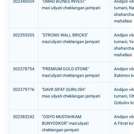
302340059
"OMAD BIZNES INVEST"
Andijon vil
mas`uliyati cheklangan jamiyati
tumani, N
shaharcha
mahallasi
302355355
"STRONG WALL BRICKS"
Andijon vil
mas'uliyati cheklangan jamiyati
tumani, Y
shaharcha
mahallasi
302378754
"PREMIUM GOLD STONE"
Andijon vil
mas'uliyati cheklangan jamiyati
Xakimov ko
302379776
"DAVR SIFAT QURILISH"
Andijon vil
mas`uliyati cheklangan jamiyati
tumani, Ol
Qobulov ko
302383242
"OSIYO MUSTAHKAM
Andijon vil
BUNYODKOR" mas'uliyati
A.Fitrat ko
cheklangan jamiyati