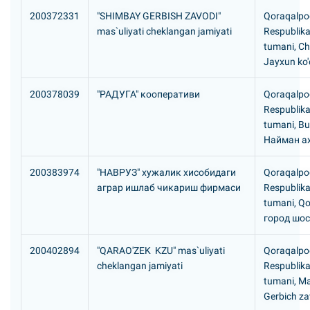
200372331
"SHIMBAY GERBISH ZAVODI"
Qoraqalpog
mas`uliyati cheklangan jamiyati
Respublika
tumani, Ch
Jayxun ko'
200378039
"РАДУГА" кооперативи
Qoraqalpog
Respublika
tumani, Bu
Hайман а
200383974
"HАВРУЗ" хужалик хисобидаги
Qoraqalpog
аграр ишлаб чикариш фирмаси
Respublikas
tumani, Qo'
город шо
200402894
"QARAO'ZEK KZU" mas`uliyati
Qoraqalpog
cheklangan jamiyati
Respublika
tumani, M
Gerbich z