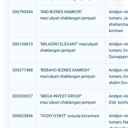
206790544
"AND BIZNES HAMKOR"
Andijon vil
mas`uliyati cheklangan jamiyati
tumani, J
shaharcha
ko'chasi
300136810
"MILAGRO ELEGANT" mas'uliyati
Andijon vil
cheklangan jamiyati
tumani, Or
Quruqqayr
300377488
"BEBAHO BIZNES XAMROH"
Andijon vil
mas'uliyati cheklangan jamiyati
tumani, O
shahri Qor
300536527
"MEGA INVEST GROUP"
Andijon vil
mas`uliyati cheklangan jamiyati
O'sh ko'ch
300623846
"VODIY G'ISHT" xususiy korxonasi
Andijon vil
tumani, N