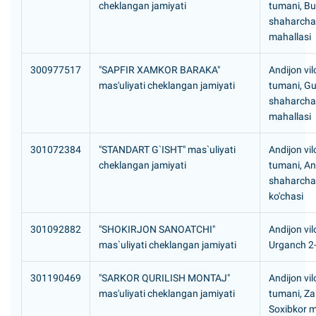
cheklangan jamiyati
tumani, B
shaharcha
mahallasi
300977517
"SAPFIR XAMKOR BARAKA"
Andijon vil
mas'uliyati cheklangan jamiyati
tumani, G
shaharchas
mahallasi
301072384
"STANDART G`ISHT" mas`uliyati
Andijon vil
cheklangan jamiyati
tumani, An
shaharchas
ko'chasi
301092882
"SHOKIRJON SANOATCHI"
Andijon vil
mas`uliyati cheklangan jamiyati
Urganch 2-
301190469
"SARKOR QURILISH MONTAJ"
Andijon vil
mas'uliyati cheklangan jamiyati
tumani, Z
Soxibkor m