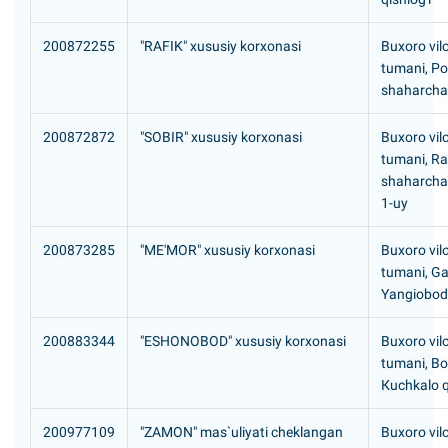
200872255
"RAFIK" xususiy korxonasi
Buxoro vil
tumani, P
shaharchasi
200872872
"SOBIR" xususiy korxonasi
Buxoro vil
tumani, R
shaharchasi
1-uy
200873285
"МЕ'MOR" xususiy korxonasi
Buxoro vil
tumani, Ga
Yangiobod 
200883344
"ESHONOBOD" xususiy korxonasi
Buxoro vil
tumani, B
Кuchkalo q
200977109
"ZAMON" mas`uliyati cheklangan
Buxoro vil