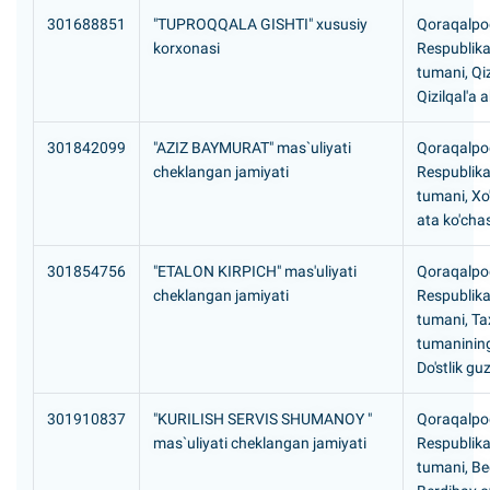
301688851
"TUPROQQALA GISHTI" xususiy
Qoraqalpog
korxonasi
Respublika
tumani, Qiz
Qizilqal'a 
301842099
"AZIZ BAYMURAT" mas`uliyati
Qoraqalpog
cheklangan jamiyati
Respublikas
tumani, Xo'
ata ko'chas
301854756
"ETALON KIRPICH" mas'uliyati
Qoraqalpog
cheklangan jamiyati
Respublikas
tumani, Ta
tumanining
Do'stlik guz
301910837
"KURILISH SERVIS SHUMANOY "
Qoraqalpog
mas`uliyati cheklangan jamiyati
Respublik
tumani, B