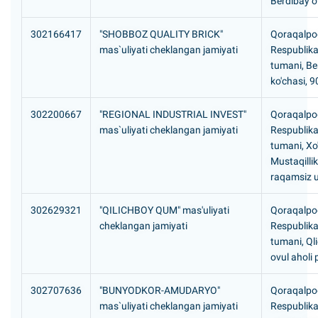
Berdibay o
302166417
"SHOBBOZ QUALITY BRICK"
Qoraqalpog
mas`uliyati cheklangan jamiyati
Respublika
tumani, Be
ko'chasi, 
302200667
"REGIONAL INDUSTRIAL INVEST"
Qoraqalpog
mas`uliyati cheklangan jamiyati
Respublikas
tumani, Xo'
Mustaqillik
raqamsiz 
302629321
"QILICHBOY QUM" mas'uliyati
Qoraqalpog
cheklangan jamiyati
Respublik
tumani, Ql
ovul aholi 
302707636
"BUNYODKOR-AMUDARYO"
Qoraqalpog
mas`uliyati cheklangan jamiyati
Respublik