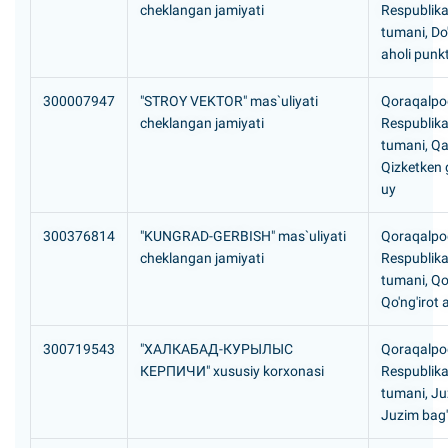
cheklangan jamiyati
Respublikas
tumani, Do'
aholi punkt
300007947
"STROY VEKTOR" mas`uliyati
Qoraqalpog
cheklangan jamiyati
Respublika
tumani, Q
Qizketken 
uy
300376814
"KUNGRAD-GERBISH" mas`uliyati
Qoraqalpog
cheklangan jamiyati
Respublikas
tumani, Qo
Qo'ng'irot 
300719543
"ХАЛКАБАД-КУРЫЛЫС
Qoraqalpog
КЕРПИЧИ" xususiy korxonasi
Respublika
tumani, Ju
Juzim bag'