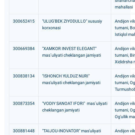
shaharcha
mahallasi
300652415
"ULUG'BEK ZIYODULLO" xususiy
Andijon vil
korxonasi
tumani, Bo
Istiqlol ma
300669384
"XAMKOR INVEST ELEGANT"
Andijon vil
mas`uliyati cheklangan jamiyati
tumani, Bi
Xididrsha 
300838134
"ISHONCH YULDUZ NURI"
Andijon vil
mas'uliyati cheklangan jamiyati
tumani, Og
Turmushob
300873354
"VODIY SANOAT IFORI" mas`uliyati
Andijon vil
cheklangan jamiyati
tumani, Og
Og'ullik ma
300881448
"TAIJOU-INOVATOR" mas'uliyati
Andijon vil