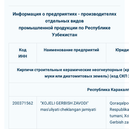
Информация о предприятиях - производителях
отдельных видов
промышленной продукции по Республике
Узбекистан
Код
Наименование предприятий
Юриди
ИНН
Кирпичи строительные керамические неогнеупорные (к
муки или диатомитовых земель) (код СКП 2
Республика Каракал
200371562
"XOJELI GERBISH ZAVODI"
Qoraqalpog
mas'uliyati cheklangan jamiyati
Respublikas
tumani, Xo'
Gerbish za