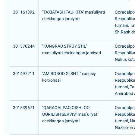
301161392
"TAXIATASH TAU-KITA" mas'uliyati
Qoraqalpog
cheklangan jamiyati
Respublika
tumani, Ta
Sh.Rashido
301370244
"KUNGRAD STROY STIL"
Qoraqalpog
mas`uliyati cheklangan jamiyati
Respublika
Nukus ko'c
301497211
"AMIROBOD G'ISHTI" xususiy
Qoraqalpog
korxonasi
Respublikas
tumani, Ta
Amirobod a
301539671
"QARAQALPAQ QISHLOQ
Qoraqalpog
QURILISH SERVIS" mas`uliyati
Respublik
cheklangan jamiyati
tumani, N
Nazarxon a