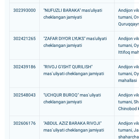
302393000
"NUFUZLI BARAKA" mas'uliyati
Andijon vil
cheklangan jamiyati
tumani, Or
Quruqqayr
302421265
"ZAFAR DIYOR LYUKS" mas'uliyati
Andijon vil
cheklangan jamiyati
tumani, O
Ittifoq mah
302439186
"RIVOJ G'ISHT QURILISH"
Andijon vil
mas`uliyati cheklangan jamiyati
tumani, O
mahallasi
302548043
"UCHQUR BUROQ" mas`uliyati
Andijon vil
cheklangan jamiyati
tumani, Sh
Chinobod k
302606176
"ABDUL AZIZ BARAKA RIVOJI"
Andijon vil
mas`uliyati cheklangan jamiyati
tumani, J
shaharcha