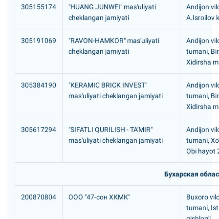
305155174
"HUANG JUNWEI" mas'uliyati
Andijon vil
cheklangan jamiyati
A.Isroilov 
305191069
"RAVON-HAMKOR" mas'uliyati
Andijon vil
cheklangan jamiyati
tumani, Bi
Xidirsha m
305384190
"KERAMIC BRICK INVEST"
Andijon vil
mas'uliyati cheklangan jamiyati
tumani, Bi
Xidirsha m
305617294
"SIFATLI QURILISH - TA'MIR"
Andijon vil
mas'uliyati cheklangan jamiyati
tumani, Xo
Obi hayot 2
Бухарская обла
200870804
ООО "47-сон ХКМК"
Buxoro vil
tumani, Is
qishlog'i