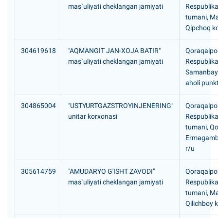
mas`uliyati cheklangan jamiyati
Respublik
tumani, Ma
Qipchoq ko
304619618
"AQMANGIT JAN-XOJA BATIR"
Qoraqalpog
mas`uliyati cheklangan jamiyati
Respublika
Samanbay 
aholi punkt
304865004
"USTYURTGAZSTROYINJENERING"
Qoraqalpog
unitar korxonasi
Respublikas
tumani, Qo'
Ermagambe
r/u
305614759
"AMUDARYO G'ISHT ZAVODI"
Qoraqalpog
mas`uliyati cheklangan jamiyati
Respublik
tumani, Ma
Qilichboy k