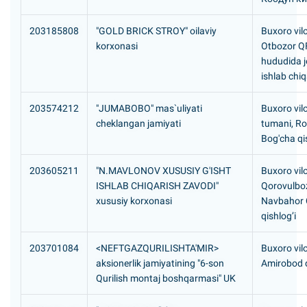
203185808
"GOLD BRICK STROY" oilaviy
Buxoro vilo
korxonasi
Otbozor Q
hududida j
ishlab chiq
203574212
"JUMABOBO" mas`uliyati
Buxoro vil
cheklangan jamiyati
tumani, R
Bog'cha qis
203605211
"N.MAVLONOV XUSUSIY G'ISHT
Buxoro vilo
ISHLAB CHIQARISH ZAVODI"
Qorovulbo
xususiy korxonasi
Navbahor 
qishlog’i
203701084
<NEFTGAZQURILISHTA'MIR>
Buxoro vil
aksionerlik jamiyatining "6-son
Amirobod q
Qurilish montaj boshqarmasi" UK