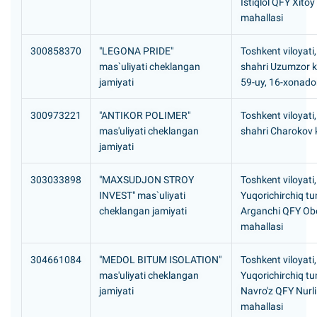
Istiqlol QFY Xitoy
mahallasi
300858370
"LEGONA PRIDE"
Toshkent viloyati,
mas`uliyati cheklangan
shahri Uzumzor k
jamiyati
59-uy, 16-xonad
300973221
"ANTIKOR POLIMER"
Toshkent viloyati,
mas'uliyati cheklangan
shahri Charokov 
jamiyati
303033898
"MAXSUDJON STROY
Toshkent viloyati,
INVEST" mas`uliyati
Yuqorichirchiq tu
cheklangan jamiyati
Arganchi QFY O
mahallasi
304661084
"MEDOL BITUM ISOLATION"
Toshkent viloyati,
mas'uliyati cheklangan
Yuqorichirchiq tu
jamiyati
Navro'z QFY Nurl
mahallasi