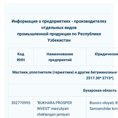
Информация о предприятиях - производителях
отдельных видов
промышленной продукции по Республике
Узбекистан
Код
Наименование
Юридический
ИНН
предприятий
Мастики, уплотнители (герметики) и другие битуминозные
2517.30* 2715*)
Бухарская область
302770995
"BUKHARA PROSPER
Buxoro viloyati, 
INVEST" mas'uliyati
Sanoanchilar ko'c
cheklangan jamiyati