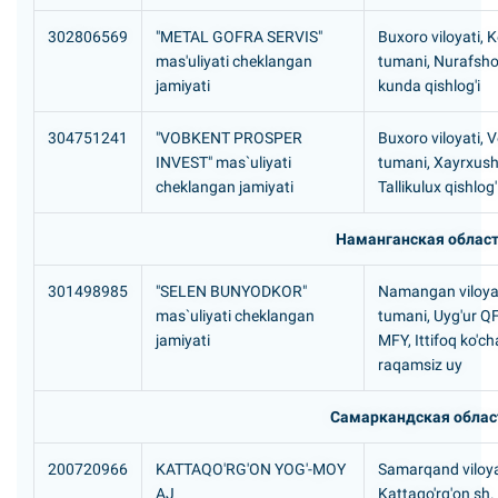
302806569
"METAL GOFRA SERVIS"
Buxoro viloyati, 
mas'uliyati cheklangan
tumani, Nurafsho
jamiyati
kunda qishlog'i
304751241
"VOBKENT PROSPER
Buxoro viloyati, 
INVEST" mas`uliyati
tumani, Xayrxus
cheklangan jamiyati
Tallikulux qishlog'
Наманганская облас
301498985
"SELEN BUNYODKOR"
Namangan viloyat
mas`uliyati cheklangan
tumani, Uyg'ur Q
jamiyati
MFY, Ittifoq ko'ch
raqamsiz uy
Самаркандская облас
200720966
KATTAQO'RG'ON YOG'-MOY
Samarqand viloya
AJ
Kattaqo'rg'on sh.