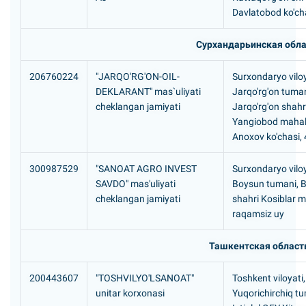
Davlatobod ko'ch
Сурхандарьинская обла
206760224
"JARQO'RG'ON-OIL-
Surxondaryo viloy
DEKLARANT" mas`uliyati
Jarqo'rg'on tuman
cheklangan jamiyati
Jarqo'rg'on shahr
Yangiobod mahall
Anoxov ko'chasi, 
300987529
"SANOAT AGRO INVEST
Surxondaryo viloy
SAVDO" mas'uliyati
Boysun tumani, 
cheklangan jamiyati
shahri Kosiblar m
raqamsiz uy
Ташкентская област
200443607
"TOSHVILYO'LSANOAT"
Toshkent viloyati,
unitar korxonasi
Yuqorichirchiq tu