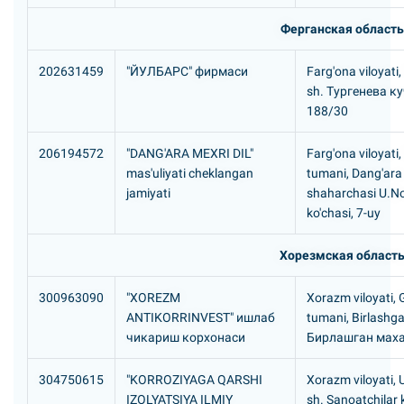
Ферганская область
202631459
"ЙУЛБАРС" фирмаси
Farg'ona viloyati
sh. Тургенева к
188/30
206194572
"DANG'ARA MEXRI DIL"
Farg'ona viloyati
mas'uliyati cheklangan
tumani, Dang'ara
jamiyati
shaharchasi U.No
ko'chasi, 7-uy
Хорезмская област
300963090
"XOREZM
Xorazm viloyati, 
ANTIKORRINVEST" ишлаб
tumani, Birlashg
чикариш корхонаси
Бирлашган мах
304750615
"KORROZIYAGA QARSHI
Xorazm viloyati,
IZOLYATSIYA ILMIY
sh. Sanoatchilar 