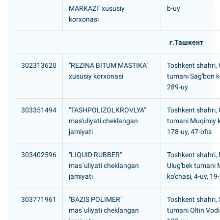
MARKAZI" xususiy
b-uy
korxonasi
г.Ташкент
302313620
"REZINA BITUM MASTIKA"
Toshkent shahri,
xususiy korxonasi
tumani Sag'bon ko
289-uy
303351494
"TASHPOLIZOLKROVLYA"
Toshkent shahri, 
mas'uliyati cheklangan
tumani Muqimiy k
jamiyati
178-uy, 47-ofis
303402596
"LIQUID RUBBER"
Toshkent shahri,
mas`uliyati cheklangan
Ulug'bek tumani M
jamiyati
ko'chasi, 4-uy, 19
303771961
"BAZIS POLIMER"
Toshkent shahri, S
mas`uliyati cheklangan
tumani Oltin Vodi