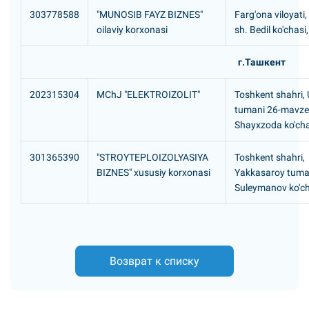
303778588
"MUNOSIB FAYZ BIZNES"
Farg'ona viloyati,
oilaviy korxonasi
sh. Bedil ko'chasi
г.Ташкент
202315304
MChJ "ELEKTROIZOLIT"
Toshkent shahri,
tumani 26-mavze
Shayxzoda ko'cha
301365390
"STROYTEPLOIZOLYASIYA
Toshkent shahri,
BIZNES" xususiy korxonasi
Yakkasaroy tuma
Suleymanov ko'ch
Возврат к списку