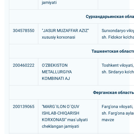
jamiyati
Сурхандарьинская обла
304578550
"JASUR MUZAFFAR AZIZ"
Surxondaryo viloy
xususiy korxonasi
sh. Fidokor ko'cha
Ташкентская област
200460222
O'ZBEKISTON
Toshkent viloyati
METALLURGIYA
sh. Sirdaryo ko'ch
KOMBINATI AJ
Ферганская область
200139065
"MARG`ILON O`QUV
Farg'ona viloyati,
ISHLAB-CHIQARISH
sh. Farg'ona ayla
KORXONASI" mas`uliyati
mavze
cheklangan jamiyati