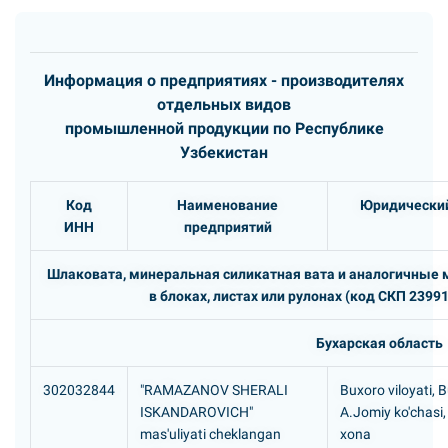
Информация о предприятиях - производителях
отдельных видов
промышленной продукции по Республике
Узбекистан
Код
Наименование
Юридический
ИНН
предприятий
Шлаковата, минеральная силикатная вата и аналогичные 
в блоках, листах или рулонах (код СКП 2399
Бухарская область
302032844
"RAMAZANOV SHERALI
Buxoro viloyati, 
ISKANDAROVICH"
A.Jomiy ko'chasi,
mas'uliyati cheklangan
xona