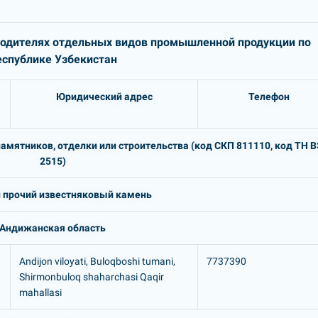
водителях отдельных видов
промышленной продукции по
еспублике Узбекистан
Юридический адрес
Телефон
амятников, отделки или строительства (код СКП 811110, код ТН 
2515)
 прочий известняковый камень
Андижанская область
Andijon viloyati, Buloqboshi tumani,
7737390
Shirmonbuloq shaharchasi Qaqir
mahallasi