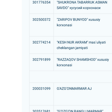
301776354
"SHUKRONA TABARRUK ASMAN
SAVDO" хусусий корхонаси
302500372
"ZARIPOV BUNYOD" xususiy
korxonasi
302774214
"KESH NUR AKRAM" mas`uliyati
cheklangan jamiyati
302791899
"RAZZAQOV SHAMSHOD" xususiy
korxonasi
200031099
G'AZG'ONMARMAR AJ
303517681
"G'OZG'ON RANGLI MARMAR"