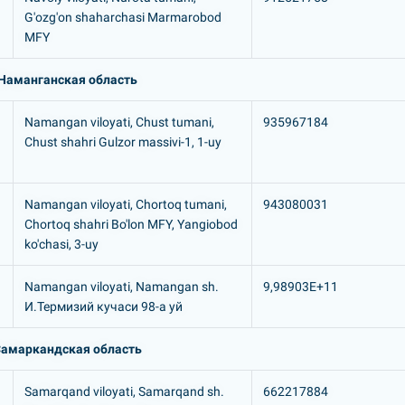
G'ozg'on shaharchasi Marmarobod
MFY
Наманганская область
Namangan viloyati, Chust tumani,
935967184
Chust shahri Gulzor massivi-1, 1-uy
Namangan viloyati, Chortoq tumani,
943080031
Chortoq shahri Bo'lon MFY, Yangiobod
ko'chasi, 3-uy
Namangan viloyati, Namangan sh.
9,98903E+11
И.Термизий кучаси 98-а уй
амаркандская область
Samarqand viloyati, Samarqand sh.
662217884