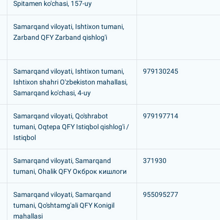
Spitamen ko'chasi, 157-uy
Samarqand viloyati, Ishtixon tumani,
Zarband QFY Zarband qishlog'i
Samarqand viloyati, Ishtixon tumani,
979130245
Ishtixon shahri O'zbekiston mahallasi,
Samarqand ko'chasi, 4-uy
Samarqand viloyati, Qo'shrabot
979197714
tumani, Oqtepa QFY Istiqbol qishlog'i /
Istiqbol
Samarqand viloyati, Samarqand
371930
tumani, Ohalik QFY Окброк кишлоги
Samarqand viloyati, Samarqand
955095277
tumani, Qo'shtamg'ali QFY Konigil
mahallasi