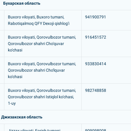
Бухарская область
Buxoro viloyati, Buxoro tumani,
941900791
Rabotiqalmoq QFY Dexoji qishlog'i
Buxoro viloyati, Qorovulbozor tumani,
916451572
Qorovulbozor shahri Cho'quvar
ko'chasi
Buxoro viloyati, Qorovulbozor tumani,
933830414
Qorovulbozor shahri Cho'lquvar
ko'chasi
Buxoro viloyati, Qorovulbozor tumani,
982748858
Qorovulbozor shahri Istiqlol ko'chasi,
1-uy
Джизакская область
Jizzax viloyati, Forish tumani,
909098008