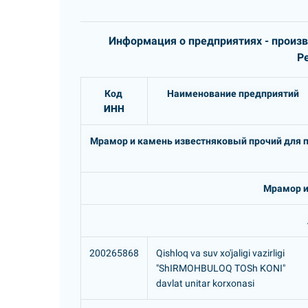
Информация о предприятиях - произ
Р
Код
Наименование предприятий
ИНН
Мрамор и камень известняковый прочий для п
Мрамор и
200265868
Qishloq va suv xo'jaligi vazirligi
"ShIRMOHBULOQ TOSh KONI"
davlat unitar korxonasi