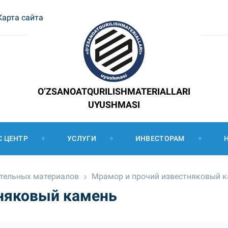
Карта сайта
O’ZSANOATQURILISHMATERIALLARI
UYUSHMASI
С ЦЕНТР
УСЛУГИ
ИНВЕСТОРАМ
ительных материалов
Мрамор и прочий известняковый 
тняковый камень