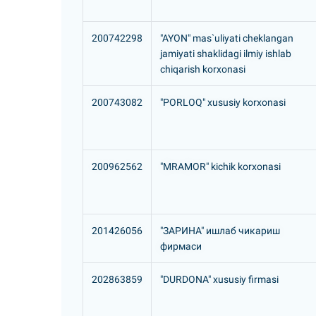
200742298
"AYON" mas`uliyati cheklangan
jamiyati shaklidagi ilmiy ishlab
chiqarish korxonasi
200743082
"PORLOQ" xususiy korxonasi
200962562
"MRAMOR" kichik korxonasi
201426056
"ЗАРИHА" ишлаб чикариш
фирмаси
202863859
"DURDONA" xususiy firmasi