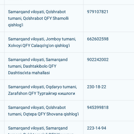
Samarqand viloyati, Qo'shrabot
979107821
tumani, Qo'shrabot QFY Shamolli
qishlog'i
Samarqand viloyati, Jomboy tumani,
662602598
Xolvoyi QFY Calaqo'rg'on qishlog'i
Samarqand viloyati, Samarqand
902242002
tumani, Dashtakibolo QFY
Dashtiso'xta mahallasi
Samarqand viloyati, Oqdaryo tumani,
230-18-22
Zarafshon QFY Туртайгир кишлоги
Samarqand viloyati, Qo'shrabot
945399818
tumani, Oqtepa QFY Shovana qishlog'i
Samarqand viloyati, Samarqand
223-14-94