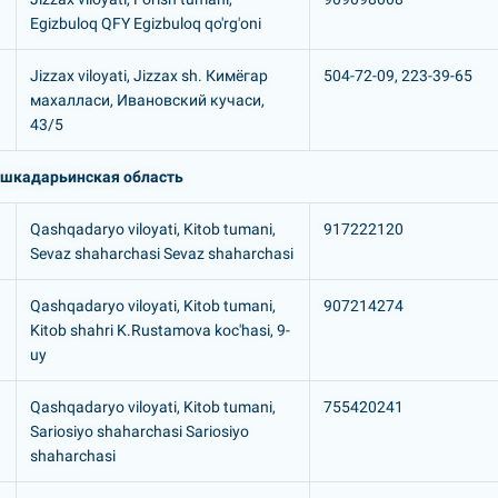
Egizbuloq QFY Egizbuloq qo'rg'oni
Jizzax viloyati, Jizzax sh. Кимёгар
504-72-09, 223-39-65
махалласи, Ивановский кучаси,
43/5
шкадарьинская область
Qashqadaryo viloyati, Kitob tumani,
917222120
Sevaz shaharchasi Sevaz shaharchasi
Qashqadaryo viloyati, Kitob tumani,
907214274
Kitob shahri K.Rustamova koc'hasi, 9-
uy
Qashqadaryo viloyati, Kitob tumani,
755420241
Sariosiyo shaharchasi Sariosiyo
shaharchasi