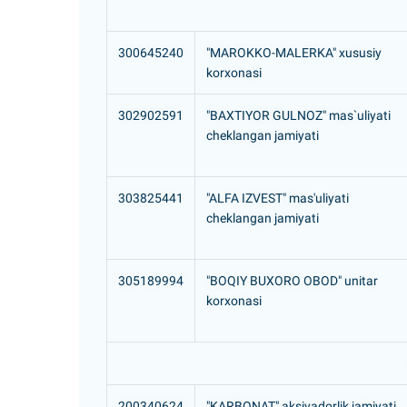
300645240
"MAROKKO-MALERKA" xususiy
korxonasi
302902591
"BAXTIYOR GULNOZ" mas`uliyati
cheklangan jamiyati
303825441
"ALFA IZVEST" mas'uliyati
cheklangan jamiyati
305189994
"BOQIY BUXORO OBOD" unitar
korxonasi
200340624
"KARBONAT" aksiyadorlik jamiyati