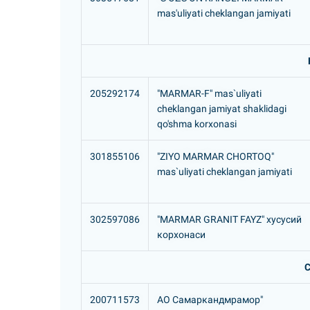
mas'uliyati cheklangan jamiyati
205292174
"MARMAR-F" mas`uliyati
cheklangan jamiyat shaklidagi
qo'shma korxonasi
301855106
"ZIYO MARMAR CHORTOQ"
mas`uliyati cheklangan jamiyati
302597086
"MARMAR GRANIT FAYZ" хусусий
корхонаси
С
200711573
АО Самаркандмрамор"