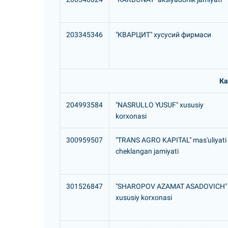
203345346
"КВАРЦИТ" хусусий фирмаси
Ка
204993584
"NASRULLO YUSUF" xususiy
korxonasi
300959507
"TRANS AGRO KAPITAL" mas'uliyati
cheklangan jamiyati
301526847
"SHAROPOV AZAMAT ASADOVICH"
xususiy korxonasi