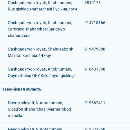
Qashqadaryo viloyati, Kitob tumani,
3810175
Rus qishloq shaharchasi Рус кишлоги
Qashqadaryo viloyati, Kitob tumani,
914718166
Sariosiyo shaharchasi Sariosiyo
shaharchasi
Qashqadaryo viloyati, Shahrisabz sh.
919479088
Ma'rifat ko'chasi, 147-uy
Qashqadaryo viloyati, Kitob tumani,
916431848
Qaynarbuloq QFY Keldihayot qishlog'i
Навоийская область
Navoiy viloyati, Nurota tumani,
919862411
G'ozg'on shaharchasi Marmarobod
mahallasi
Navoiy viloyati, Nurota tumani,
912521758