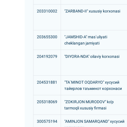
203310002
"ZARBAND-II" xususiy korxonasi
203655300
"JAMSHID-A" mas`uliyati
cheklangan jamiyati
204192079
"DIYORA-NDA" oilaviy korxonasi
204531881
"TA`MINOT OQDARYO" хусусий
тайерлов таъминот корхонаси
205318069
"ZOKIRJON MURODOV" ko'p
tarmoqli xususiy firmasi
300575194
"AMINJON SAMARQAND" хусусий