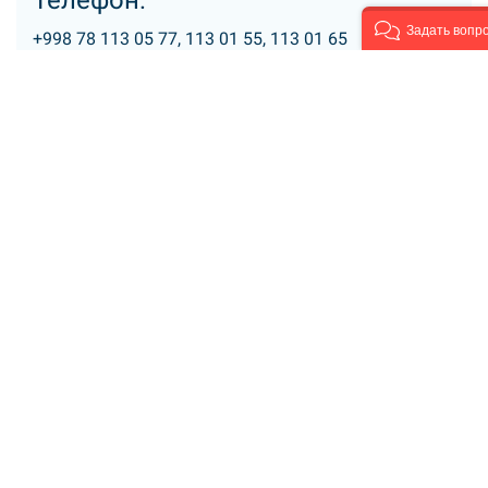
Телефон:
Задать вопр
+998 78 113 05 77, 113 01 55, 113 01 65
Ташкентский завод кровельных и
гидроизоляционных материалов ООО «ALES
POLIIZOL» начал свою историю в 2003 году и за
свою многолетнюю деятельность сумел добиться
статуса основного поставщика кровельных
материалов, которые вошли в реестр
гидроизоляционных материалов нового
поколения. В числе потребителей его продукции –
коммунальные организации, крупные
производственные комплексы, мостоотряды.
В производстве материала делается акцент на
качество выпускаемой продукции. Поэтому
выпускаемые материалы остаются прочными
пластичными как при низких, так и при высоких
температурах. При правильной укладке срок их