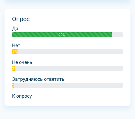
Опрос
Да
90%
Нет
5%
Не очень
3%
Затрудняюсь ответить
2%
К опросу