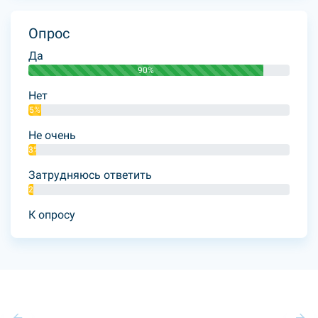
Опрос
Да
90%
Нет
5%
Не очень
3%
Затрудняюсь ответить
2%
К опросу