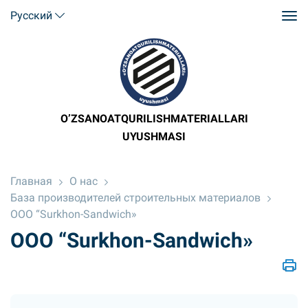
Русский
O’ZSANOATQURILISHMATERIALLARI
UYUSHMASI
Главная
О нас
База производителей строительных материалов
ООО “Surkhon-Sandwich»
ООО “Surkhon-Sandwich»