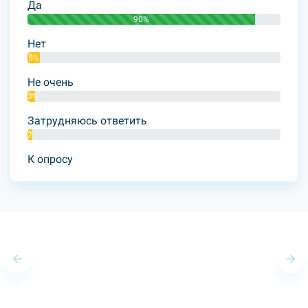
Да
90%
Нет
5%
Не очень
3%
Затрудняюсь ответить
2%
К опросу