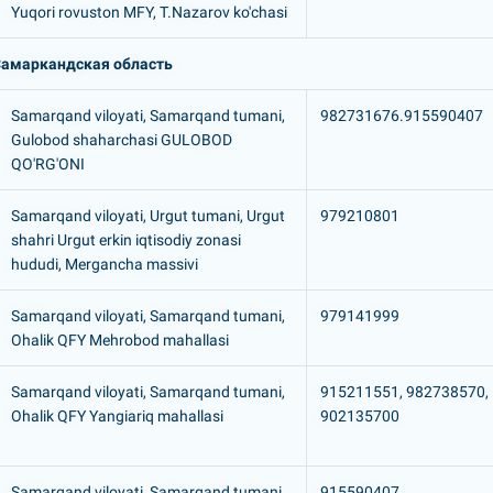
Yuqori rovuston MFY, T.Nazarov ko'chasi
амаркандская область
Samarqand viloyati, Samarqand tumani,
982731676.915590407
Gulobod shaharchasi GULOBOD
QO'RG'ONI
Samarqand viloyati, Urgut tumani, Urgut
979210801
shahri Urgut erkin iqtisodiy zonasi
hududi, Mergancha massivi
Samarqand viloyati, Samarqand tumani,
979141999
Ohalik QFY Mehrobod mahallasi
Samarqand viloyati, Samarqand tumani,
915211551, 982738570,
Ohalik QFY Yangiariq mahallasi
902135700
Samarqand viloyati, Samarqand tumani,
915590407