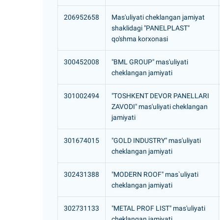
206952658
Mas'uliyati cheklangan jamiyat
shaklidagi "PANELPLAST"
qo'shma korxonasi
300452008
"BML GROUP" mas'uliyati
cheklangan jamiyati
301002494
"TOSHKENT DEVOR PANELLARI
ZAVODI" mas'uliyati cheklangan
jamiyati
301674015
"GOLD INDUSTRY" mas'uliyati
cheklangan jamiyati
302431388
"MODERN ROOF" mas`uliyati
cheklangan jamiyati
302731133
"METAL PROF LIST" mas'uliyati
cheklangan jamiyati