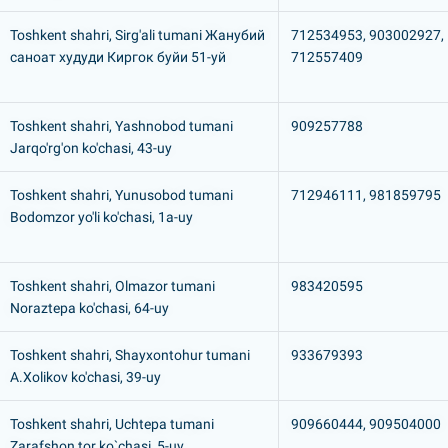
Toshkent shahri, Sirg'ali tumani Жанубий
712534953, 903002927,
саноат худуди Киргок буйи 51-уй
712557409
Toshkent shahri, Yashnobod tumani
909257788
Jarqo'rg'on ko'chasi, 43-uy
Toshkent shahri, Yunusobod tumani
712946111, 981859795
Bodomzor yo'li ko'chasi, 1а-uy
Toshkent shahri, Olmazor tumani
983420595
Noraztepa ko'chasi, 64-uy
Toshkent shahri, Shayxontohur tumani
933679393
A.Xolikov ko'chasi, 39-uy
Toshkent shahri, Uchtepa tumani
909660444, 909504000
Zarafshon tor ko`chasi, 5-uy