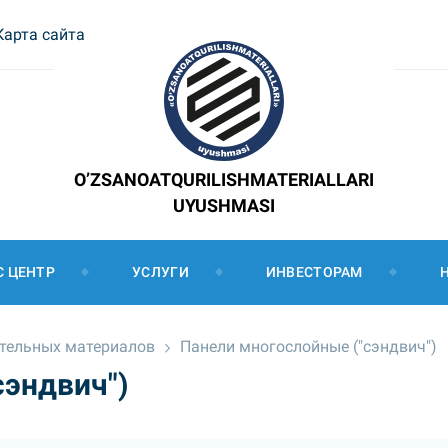
Карта сайта
O’ZSANOATQURILISHMATERIALLARI
UYUSHMASI
С ЦЕНТР
УСЛУГИ
ИНВЕСТОРАМ
ительных материалов
Панели многослойные ("сэндвич")
сэндвич")