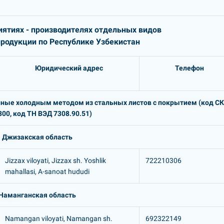
ятиях - производителях отдельных видов
одукции по Республике Узбекистан
Юридический адрес
Телефон
енные холодным методом из стальных листов с покрытием (код С
00, код ТН ВЭД 7308.90.51)
Джизакская область
Jizzax viloyati, Jizzax sh. Yoshlik
722210306
mahallasi, A-sanoat hududi
Наманганская область
Namangan viloyati, Namangan sh.
692322149