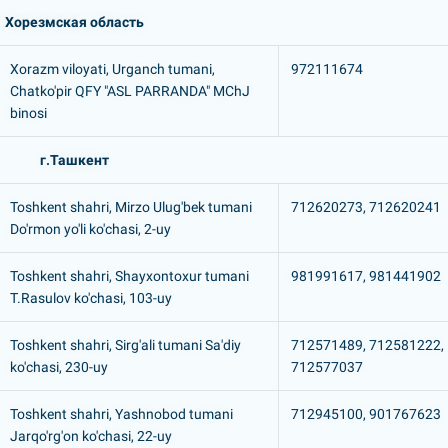
Хорезмская область
Xorazm viloyati, Urganch tumani,
972111674
Chatko'pir QFY "ASL PARRANDA" MChJ
binosi
г.Ташкент
Toshkent shahri, Mirzo Ulug'bek tumani
712620273, 712620241
Do'rmon yo'li ko'chasi, 2-uy
Toshkent shahri, Shayxontoxur tumani
981991617, 981441902
T.Rasulov ko'chasi, 103-uy
Toshkent shahri, Sirg'ali tumani Sa'diy
712571489, 712581222,
ko'chasi, 230-uy
712577037
Toshkent shahri, Yashnobod tumani
712945100, 901767623
Jarqo'rg'on ko'chasi, 22-uy