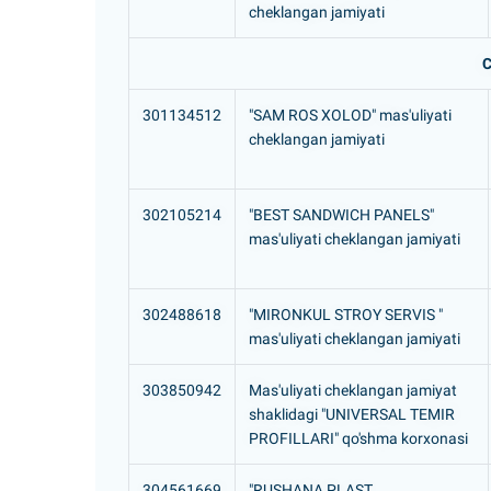
cheklangan jamiyati
С
301134512
"SAM ROS XOLOD" mas'uliyati
cheklangan jamiyati
302105214
"BEST SANDWICH PANELS"
mas'uliyati cheklangan jamiyati
302488618
"MIRONKUL STROY SERVIS "
mas'uliyati cheklangan jamiyati
303850942
Mas'uliyati cheklangan jamiyat
shaklidagi "UNIVERSAL TEMIR
PROFILLARI" qo'shma korxonasi
304561669
"RUSHANA PLAST