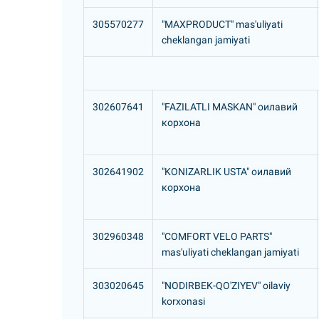
305570277
"MAXPRODUCT" mas'uliyati
cheklangan jamiyati
302607641
"FAZILATLI MASKAN" оилавий
корхона
302641902
"KONIZARLIK USTA" оилавий
корхона
302960348
"COMFORT VELO PARTS"
mas'uliyati cheklangan jamiyati
303020645
"NODIRBEK-QO'ZIYEV" oilaviy
korxonasi