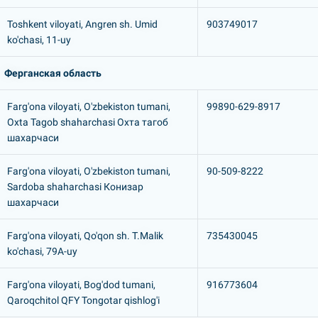
Toshkent viloyati, Angren sh. Umid
903749017
ko'chasi, 11-uy
Ферганская область
Farg'ona viloyati, O'zbekiston tumani,
99890-629-8917
Oxta Tagob shaharchasi Охта тагоб
шахарчаси
Farg'ona viloyati, O'zbekiston tumani,
90-509-8222
Sardoba shaharchasi Конизар
шахарчаси
Farg'ona viloyati, Qo'qon sh. T.Malik
735430045
ko'chasi, 79A-uy
Farg'ona viloyati, Bog'dod tumani,
916773604
Qaroqchitol QFY Tongotar qishlog'i