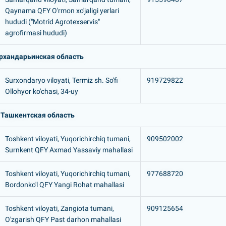
Qaynama QFY O'rmon xo'jaligi yerlari
hududi ("Motrid Agrotexservis"
agrofirmasi hududi)
рхандарьинская область
Surxondaryo viloyati, Termiz sh. So'fi
919729822
Ollohyor ko'chasi, 34-uy
Ташкентская область
Toshkent viloyati, Yuqorichirchiq tumani,
909502002
Surnkent QFY Axmad Yassaviy mahallasi
Toshkent viloyati, Yuqorichirchiq tumani,
977688720
Bordonko'l QFY Yangi Rohat mahallasi
Toshkent viloyati, Zangiota tumani,
909125654
O'zgarish QFY Past darhon mahallasi