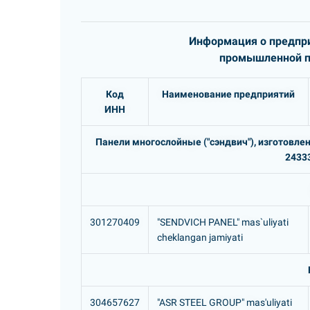
Информация о предпри
промышленной пр
Код
Наименование предприятий
ИНН
Панели многослойные ("сэндвич"), изготовл
24333
301270409
"SENDVICH PANEL" mas`uliyati
cheklangan jamiyati
304657627
"ASR STEEL GROUP" mas'uliyati