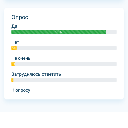
Опрос
Да
90%
Нет
5%
Не очень
3%
Затрудняюсь ответить
2%
К опросу