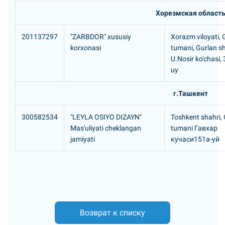
Хорезмская област
201137297
"ZARBDOR" xususiy
Xorazm viloyati, 
korxonasi
tumani, Gurlan s
U.Nosir ko'chasi, 3
uy
г.Ташкент
300582534
"LEYLA OSIYO DIZAYN"
Toshkent shahri, 
Mas'uliyati cheklangan
tumani Гавхар
jamiyati
кучаси151а-уй
Возврат к списку