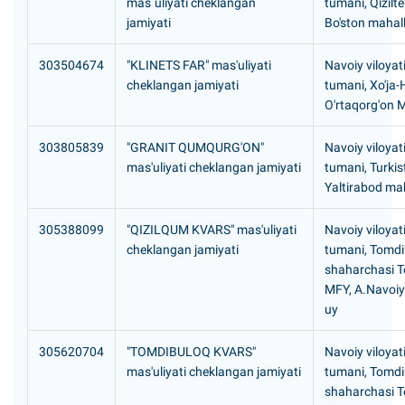
mas`uliyati cheklangan
tumani, Qizilt
jamiyati
Bo'ston mahall
303504674
"KLINETS FAR" mas'uliyati
Navoiy viloyati
cheklangan jamiyati
tumani, Xo'ja
O'rtaqorg'on 
303805839
"GRANIT QUMQURG'ON"
Navoiy viloyat
mas'uliyati cheklangan jamiyati
tumani, Turki
Yaltirabod mah
305388099
"QIZILQUM KVARS" mas'uliyati
Navoiy viloyat
cheklangan jamiyati
tumani, Tomdi
shaharchasi 
MFY, A.Navoiy 
uy
305620704
"TOMDIBULOQ KVARS"
Navoiy viloyat
mas'uliyati cheklangan jamiyati
tumani, Tomdi
shaharchasi 