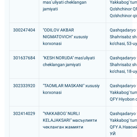
mas`uliyati cheklangan
Yakkabog' tum
jamiyati
Qo'shchinor Q
Qo'shchinor qi
300247404
"ODILOV AKBAR
Qashqadaryo v
NIGMATOVICH" xususiy
Shahrisabz s
korxonasi
ko'chasi, 53-u
301637684
"KESH NORUDA" mas'uliyati
Qashqadaryo v
cheklangan jamiyati
Shahrisabz sh
ko'chasi, 18-u
302333920
"TAOMLAR MASKANI" xususiy
Qashqadaryo v
korxonasi
Yakkabog' tum
QFY Hiyobon q
302414029
"YAKKABOG' NURLI
Qashqadaryo v
KELAJAKSARI" масъулияти
Yakkabog' tum
чекланган жамияти
QFY А.Hавоий
УЙ