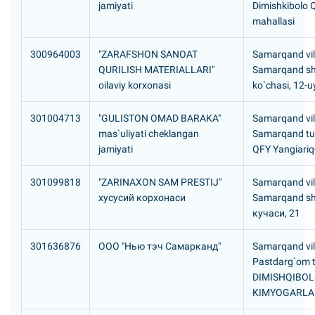
jamiyati
Dimishkibolo 
mahallasi
300964003
"ZARAFSHON SANOAT
Samarqand vil
QURILISH MATERIALLARI"
Samarqand sh.
oilaviy korxonasi
ko`chasi, 12-u
301004713
"GULISTON OMAD BARAKA"
Samarqand vil
mas`uliyati cheklangan
Samarqand tu
jamiyati
QFY Yangiariq
301099818
"ZARINAXON SAM PRESTIJ"
Samarqand vil
хусусий корхонаси
Samarqand sh
кучаси, 21
301636876
ООО "Нью тэч Самарканд"
Samarqand vil
Pastdarg`om 
DIMISHQIBOL
KIMYOGARLA