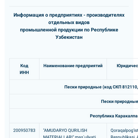
Информация о предприятиях - производителях
отдельных видов
промышленной продукции по Республике
Узбекистан
Код
Наименование предприятий
Юридичес
ИНН
Пески природные (код СКП 812110,
Пески природны
Республика Каракалпа
200950783
"AMUDARYO QURILISH
Qoraqalpog'is
MATERIALLARI" mas`uliyati
Respublikasi,