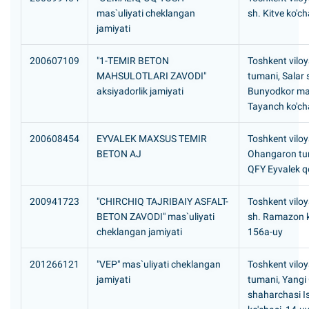
mas`uliyati cheklangan
sh. Kitve ko'ch
jamiyati
200607109
"1-TEMIR BETON
Toshkent viloy
MAHSULOTLARI ZAVODI"
tumani, Salar
aksiyadorlik jamiyati
Bunyodkor mah
Tayanch ko'ch
200608454
EYVALEK MAXSUS TEMIR
Toshkent viloy
BETON AJ
Ohangaron tum
QFY Eyvalek qo
200941723
"CHIRCHIQ TAJRIBAIY ASFALT-
Toshkent viloy
BETON ZAVODI" mas`uliyati
sh. Ramazon k
cheklangan jamiyati
156a-uy
201266121
"VEP" mas`uliyati cheklangan
Toshkent viloy
jamiyati
tumani, Yangi
shaharchasi Is