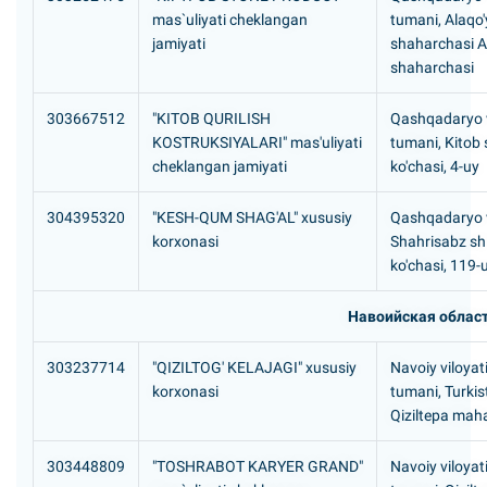
mas`uliyati cheklangan
tumani, Alaqo'
jamiyati
shaharchasi Al
shaharchasi
303667512
"KITOB QURILISH
Qashqadaryo vi
KOSTRUKSIYALARI" mas'uliyati
tumani, Kitob 
cheklangan jamiyati
ko'chasi, 4-uy
304395320
"KESH-QUM SHAG'AL" xususiy
Qashqadaryo v
korxonasi
Shahrisabz sh
ko'chasi, 119-
Навоийская облас
303237714
"QIZILTOG' KELAJAGI" xususiy
Navoiy viloyat
korxonasi
tumani, Turki
Qiziltepa maha
303448809
"TOSHRABOT KARYER GRAND"
Navoiy viloyati