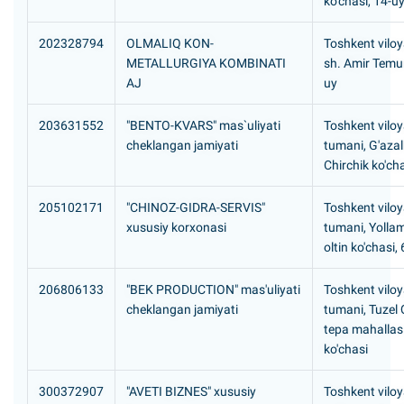
ko'chasi, 14-u
202328794
OLMALIQ KON-
Toshkent viloy
METALLURGIYA KOMBINATI
sh. Amir Temur
AJ
uy
203631552
"BENTO-KVARS" mas`uliyati
Toshkent viloya
cheklangan jamiyati
tumani, G'azal
Chirchik ko'cha
205102171
"CHINOZ-GIDRA-SERVIS"
Toshkent viloy
xususiy korxonasi
tumani, Yolla
oltin ko'chasi,
206806133
"BEK PRODUCTION" mas'uliyati
Toshkent viloy
cheklangan jamiyati
tumani, Tuzel
tepa mahallasi
ko'chasi
300372907
"AVETI BIZNES" xususiy
Toshkent viloya