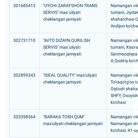
301685413
"UYCHI-ZARAFSHON TRANS
Namangan vilo
SERVIS" mas`uliyati
tumani, Jiyda
cheklangan jamiyati
shaharchasi 
Andijon ko'cha
302731710
"AVTO DIZAYN QURILISH
Namangan vilo
SERVIS" mas`uliyati
tumani, Xisor
cheklangan jamiyati
Sarimsoqtepa
A.Qodiriy ko'c
302899343
"IDEAL QUALITY" mas'uliyati
Namangan vilo
cheklangan jamiyati
To'raqo'rg'on 
Oqtosh shaha
SHFY, Osoyish
ko'chasi
303398364
"BARAKA TOSH QUM"
Namangan vilo
mas'uliyati cheklangan jamiyati
Namangan sh
ko'chasi, 41-u