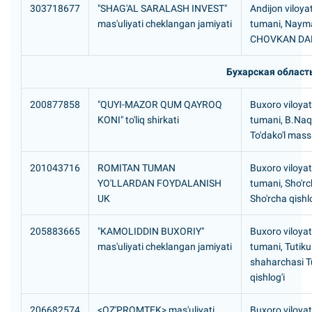
303718677
"SHAG'AL SARALASH INVEST"
Andijon viloyat
mas'uliyati cheklangan jamiyati
tumani, Naym
CHOVKAN DA
Бухарская област
200877858
"QUYI-MAZOR QUM QAYROQ
Buxoro viloyat
KONI" to'liq shirkati
tumani, B.Na
To'dako'l mass
201043716
ROMITAN TUMAN
Buxoro viloyat
YO'LLARDAN FOYDALANISH
tumani, Sho'r
UK
Sho'rcha qishlo
205883665
"KAMOLIDDIN BUXORIY"
Buxoro viloyat
mas'uliyati cheklangan jamiyati
tumani, Tutik
shaharchasi 
qishlog'i
206682574
<OZ'PROMTEK> mas'uliyati
Buxoro viloyat