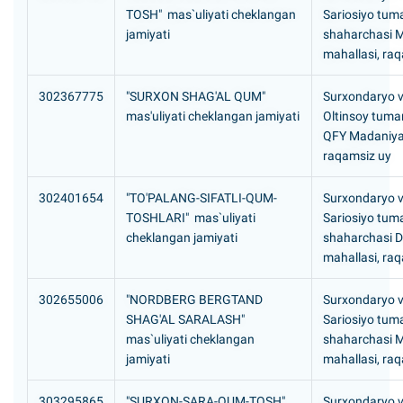
TOSH" mas`uliyati cheklangan
Sariosiyo tuma
jamiyati
shaharchasi M
mahallasi, ra
302367775
"SURXON SHAG'AL QUM"
Surxondaryo vi
mas'uliyati cheklangan jamiyati
Oltinsoy tuman
QFY Madaniyat
raqamsiz uy
302401654
"TO'PALANG-SIFATLI-QUM-
Surxondaryo vi
TOSHLARI" mas`uliyati
Sariosiyo tuma
cheklangan jamiyati
shaharchasi D
mahallasi, ra
302655006
"NORDBERG BERGTAND
Surxondaryo vi
SHAG'AL SARALASH"
Sariosiyo tuma
mas`uliyati cheklangan
shaharchasi M
jamiyati
mahallasi, ra
303295865
"SURXON-SARA-QUM-TOSH"
Surxondaryo vi