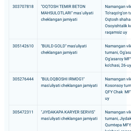
303707818
"OQTOSH TEMIR BETON
Namangan vilo
MAHSULOTLARI" mas`uliyati
To'raqo'rg'on 
cheklangan jamiyati
Oqtosh shaha
Osoyishtalik k
raqamsiz uy
305142610
"BUILD GOLD" mas'uliyati
Namangan vilo
cheklangan jamiyati
tumani, Og'as
Og'asaroy MFY,
ko'chasi, 26-u
305276444
"BULOQBOSHI IRMOG'I"
Namangan vilo
mas'uliyati cheklangan jamiyati
Kosonsoy tuma
QFY Chak MFY
uy
305472311
"JIYDAKAPA KARYER SERVIS"
Namangan vilo
mas'uliyati cheklangan jamiyati
tumani, Jiyd
Qumtepa MFY,