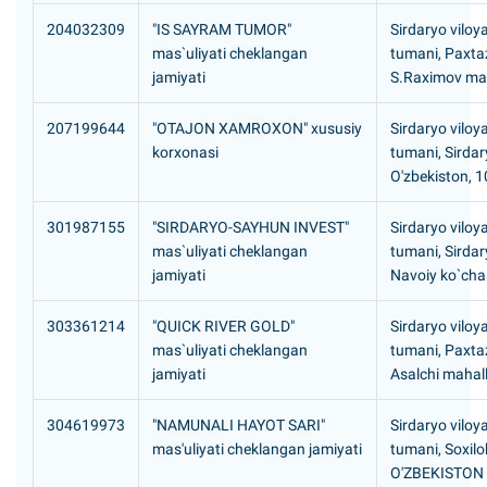
204032309
"IS SAYRAM TUMOR"
Sirdaryo viloya
mas`uliyati cheklangan
tumani, Paxta
jamiyati
S.Raximov mah
207199644
"OTAJON XAMROXON" xususiy
Sirdaryo viloya
korxonasi
tumani, Sirdar
O'zbekiston, 
301987155
"SIRDARYO-SAYHUN INVEST"
Sirdaryo viloya
mas`uliyati cheklangan
tumani, Sirdar
jamiyati
Navoiy ko`cha
303361214
"QUICK RIVER GOLD"
Sirdaryo viloya
mas`uliyati cheklangan
tumani, Paxta
jamiyati
Asalchi mahall
304619973
"NAMUNALI HAYOT SARI"
Sirdaryo viloya
mas'uliyati cheklangan jamiyati
tumani, Soxil
O'ZBEKISTON 