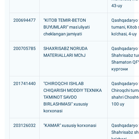
43-uy
200694477
"KITOB TEMIR-BETON
Qashqadaryo vi
BUYUMLARI" mas'uliyati
tumani, Kitob 
cheklangan jamiyati
ko'chasi, 4-uy
200705785
SHAXRISABZ NORUDA
Qashqadaryo v
MATERIALLARI MChJ
Shahrisabz tu
Shamaton QF
кургони
201741440
"CHIROQCHI ISHLAB
Qashqadaryo v
CHIQARISH MODDIY TEXNIKA
Chiroqchi tuma
TA'MINOT SAVDO
shahri Choshte
BIRLASHMASI" xususiy
100 uy
korxonasi
203126032
"KAMAR" xususiy korxonasi
Qashqadaryo v
Shahrisabz sh