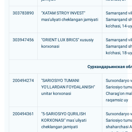
303783890
"XATAM STROY INVEST"
Samarqand vil
mas'uliyati cheklangan jamiyati
Samarqand sh
ko'chasi, 14-u
303947456
"ORIENT LUX BRICS" xususiy
Samarqand vil
korxonasi
Samarqand sh.
ko'chasi, 18-
Сурхандарьинская об
200494274
"SARIOSIYO TUMANI
Surxondaryo vi
YO'LLARDAN FOYDALANISH"
Sariosiyo tum
unitar korxonasi
Charag'on mah
raqamsiz uy
200494361
"5-SARIOSIYO QURILISH
Surxondaryo vi
KORXONASI" mas`uliyati
Sariosiyo tuma
cheklangan jamiyati
shaharchasi A