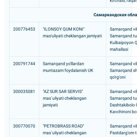
ko'chasi, raqa
Самаркандская обла
200776453
"ILONSOY QUM KONI"
Samarqand vil
mas'uliyati cheklangan jamiyati
Samarqand tu
Kulbaipoyon Q
mahallasi
200791744
Samarqand yo'llardan
Samarqand vil
muntazam foydalanish UK
Samarqand sh
qo'rg'oni
300035081
"AZ SUR SAR SERVIS"
Samarqand vil
mas`uliyati cheklangan
Samarqand tu
jamiyati
Dashtakibolo
Kavchinoni bo
300770070
"PETROBRASS ROAD"
Samarqand vil
mas`uliyati cheklangan
Pastdarg'om t