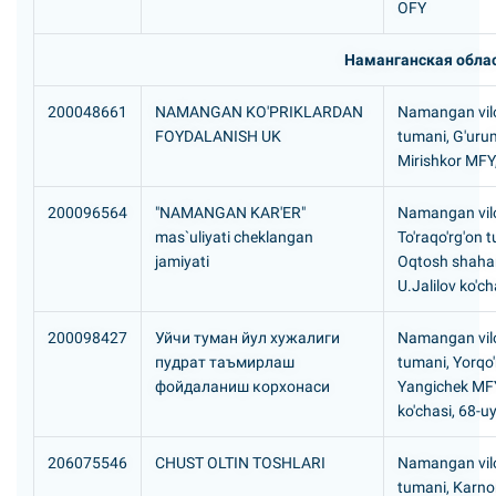
OFY
Наманганская обла
200048661
NAMANGAN KO'PRIKLARDAN
Namangan vilo
FOYDALANISH UK
tumani, G'ur
Mirishkor MFY
200096564
"NAMANGAN KAR'ER"
Namangan vilo
mas`uliyati cheklangan
To'raqo'rg'on 
jamiyati
Oqtosh shaha
U.Jalilov ko'ch
200098427
Уйчи туман йул хужалиги
Namangan vilo
пудрат таъмирлаш
tumani, Yorqo
фойдаланиш корхонаси
Yangichek MF
ko'chasi, 68-u
206075546
CHUST OLTIN TOSHLARI
Namangan vilo
tumani, Karn