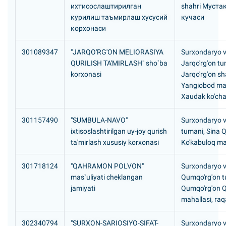
ихтисослаштирилган
shahri Муста
курилиш таъмирлаш хусусий
кучаси
корхонаси
301089347
"JARQO'RG'ON MELIORASIYA
Surxondaryo vi
QURILISH TA'MIRLASH" sho`ba
Jarqo'rg'on tu
korxonasi
Jarqo'rg'on sh
Yangiobod mah
Xaudak ko'chas
301157490
"SUMBULA-NAVO"
Surxondaryo v
ixtisoslashtirilgan uy-joy qurish
tumani, Sina 
ta'mirlash xususiy korxonasi
Ko'kabuloq ma
301718124
"QAHRAMON POLVON"
Surxondaryo vi
mas`uliyati cheklangan
Qumqo'rg'on t
jamiyati
Qumqo'rg'on Q
mahallasi, ra
302340794
"SURXON-SARIOSIYO-SIFAT-
Surxondaryo vi