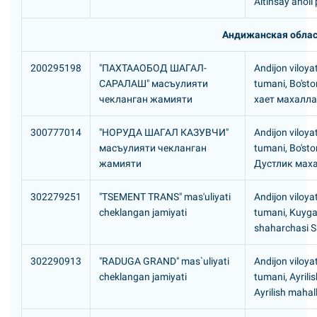
Altinsay aholi
Андижанская облас
200295198
"ПАХТААОБОД ШАГАЛ-
Andijon viloya
САРАЛАШ" масъулияти
tumani, Bo'st
чекланган жамияти
хает махалл
300777014
"HОРУДА ШАГАЛ КАЗУВЧИ"
Andijon viloya
масъулияти чекланган
tumani, Bo'st
жамияти
Дустлик мах
302279251
"TSEMENT TRANS" mas'uliyati
Andijon viloyat
cheklangan jamiyati
tumani, Kuyg
shaharchasi S
302290913
"RADUGA GRAND" mas`uliyati
Andijon viloyat
cheklangan jamiyati
tumani, Ayrili
Ayrilish mahal