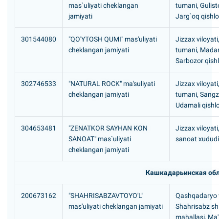
mas`uliyati cheklangan
tumani, Gulis
jamiyati
Jarg`oq qishlo
301544080
"QO'YTOSH QUMI" mas'uliyati
Jizzax viloyati
cheklangan jamiyati
tumani, Mada
Sarbozor qishl
302746533
"NATURAL ROCK" ma'suliyati
Jizzax viloyat
cheklangan jamiyati
tumani, Sang
Udamali qishlo
304653481
"ZENATKOR SAYHAN KON
Jizzax viloyati
SANOAT" mas`uliyati
sanoat xududi
cheklangan jamiyati
Кашкадарьинская обл
200673162
"SHAHRISABZAVTOYO'L"
Qashqadaryo v
mas'uliyati cheklangan jamiyati
Shahrisabz sh.
mahallasi, Мa'r