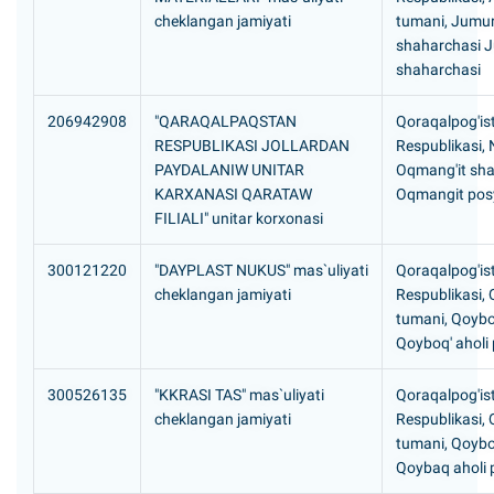
cheklangan jamiyati
tumani, Jumu
shaharchasi 
shaharchasi
206942908
"QARAQALPAQSTAN
Qoraqalpog'is
RESPUBLIKASI JOLLARDAN
Respublikasi,
PAYDALANIW UNITAR
Oqmang'it sh
KARXANASI QARATAW
Oqmangit posy
FILIALI" unitar korxonasi
300121220
"DAYPLAST NUKUS" mas`uliyati
Qoraqalpog'is
cheklangan jamiyati
Respublikasi, 
tumani, Qoyb
Qoyboq' aholi 
300526135
"KKRASI TAS" mas`uliyati
Qoraqalpog'is
cheklangan jamiyati
Respublikasi, 
tumani, Qoyb
Qoybaq aholi 