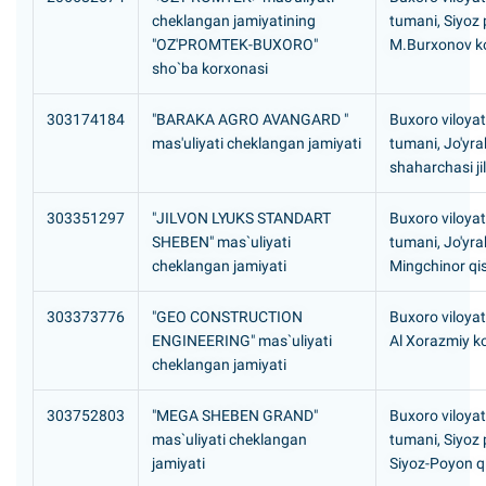
cheklangan jamiyatining
tumani, Siyoz
"OZ'PROMTEK-BUXORO"
М.Burxonov ko
sho`ba korxonasi
303174184
"BARAKA AGRO AVANGARD "
Buxoro viloyat
mas'uliyati cheklangan jamiyati
tumani, Jo'yra
shaharchasi ji
303351297
"JILVON LYUKS STANDART
Buxoro viloyat
SHEBEN" mas`uliyati
tumani, Jo'yr
cheklangan jamiyati
Mingchinor qis
303373776
"GEO CONSTRUCTION
Buxoro viloyat
ENGINEERING" mas`uliyati
Al Xorazmiy ko
cheklangan jamiyati
303752803
"MEGA SHEBEN GRAND"
Buxoro viloyat
mas`uliyati cheklangan
tumani, Siyoz
jamiyati
Siyoz-Poyon qi