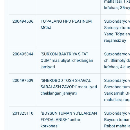
mahallasi, T.
ko'chasi, 35-u
200494536
TO'PALANG HPD PLATINUM
Surxondaryo vi
MChJ
Sariosiyo tum
Yangi To'palan
raqamsiz uy
200495344
"SURXON BAKTRIYA SIFAT
Surxondaryo vi
QUM" mas`uliyati cheklangan
sh. Shimoliy 
jamiyati
ko'chasi, 4 a-u
200497509
"SHEROBOD TOSH SHAG'AL
Surxondaryo vi
SARALASH ZAVODI" mas'uliyati
Sherobod tum
cheklangan jamiyati
Sariqamish QF
mahallasi, ra
201325110
"BOYSUN TUMAN YO'LLARDAN
Surxondaryo vi
FOYDALANISH" unitar
Boysun tuman
korxonasi
Rabot mahalla