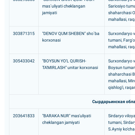
mas`uliyati cheklangan
Sariosiyo tuma
jamiyati
shaharchasi Oq
mahallasi, ra
303871315
"DENOV QUM SHEBEN" sho`ba
Surxondaryo v
korxonasi
tumani, Farg'
mahallasi, ra
305433042
"BOYSUN YO'L QURISH-
Surxondaryo vi
TA'MIRLASH" unitar korxonasi
Boysun tuman
shaharchasi 
mahallasi, Mir
qishlog'i, raq
Сырдарьинская обла
203641833
"BARAKA NUR" mas'uliyati
Sirdaryo viloya
cheklangan jamiyati
tumani, Sirdar
S.Ayniy ko'cha