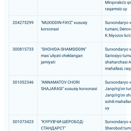
Mirqorako'z qi
raqamsiz uy
204275299
"МUXIDDIN-FAYZ" xususiy
Surxondaryo v
korxonasi
tumani, Denov
K.Niyozov ko'c
300815733
"SHOHIDA-SHAMSIDDIN"
Surxondaryo vi
mas`uliyati cheklangan
Sariosiyo tuma
jamiyati
shaharchasi A
mahallasi, ra
301052346
"ANNAMATOV CHORI
Surxondaryo vi
SHAJARASI" xususiy korxonasi
Jarqo'rg'on tu
Jarqo'rg'on sh
sohili mahalla
uy
301073423
"КУРУВЧИ-ШЕРОБОД-
Surxondaryo vi
СТАHДАРСТ"
Sherobod tum