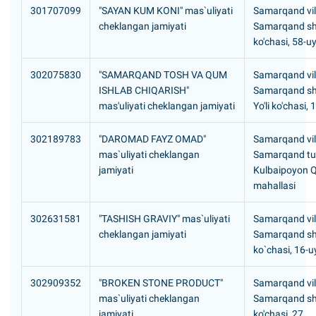
301707099
"SAYAN KUM KONI" mas`uliyati
Samarqand vil
cheklangan jamiyati
Samarqand sh
ko'chasi, 58-u
302075830
"SAMARQAND TOSH VA QUM
Samarqand vil
ISHLAB CHIQARISH"
Samarqand sh
mas'uliyati cheklangan jamiyati
Yo'li ko'chasi,
302189783
"DAROMAD FAYZ OMAD"
Samarqand vil
mas`uliyati cheklangan
Samarqand tu
jamiyati
Kulbaipoyon 
mahallasi
302631581
"TASHISH GRAVIY" mas`uliyati
Samarqand vil
cheklangan jamiyati
Samarqand sh
ko`chasi, 16-u
302909352
"BROKEN STONE PRODUCT"
Samarqand vil
mas`uliyati cheklangan
Samarqand sh.
jamiyati
ko'chasi, 27