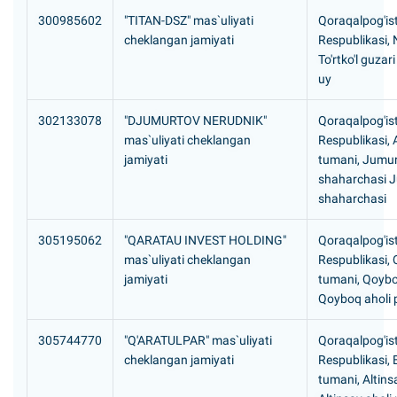
300985602
"TITAN-DSZ" mas`uliyati
Qoraqalpog'is
cheklangan jamiyati
Respublikasi, 
To'rtko'l guzari
uy
302133078
"DJUMURTOV NERUDNIK"
Qoraqalpog'is
mas`uliyati cheklangan
Respublikasi,
jamiyati
tumani, Jumu
shaharchasi 
shaharchasi
305195062
"QARATAU INVEST HOLDING"
Qoraqalpog'is
mas`uliyati cheklangan
Respublikasi, 
jamiyati
tumani, Qoyb
Qoyboq aholi 
305744770
"Q'ARATULPAR" mas`uliyati
Qoraqalpog'is
cheklangan jamiyati
Respublikasi, 
tumani, Altin