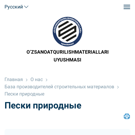
Русский
O’ZSANOATQURILISHMATERIALLARI
UYUSHMASI
Главная
О нас
База производителей строительных материалов
Пески природные
Пески природные