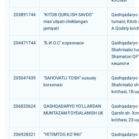
ko'chasi
203891744
"KITOB QURILISH SAVDO"
Qashqadaryo vi
mas`uliyati cheklangan
tumani, Kitob 
jamiyati
A.Qodiriy ko'c
204471744
"Б.И.О.С" корхонаси
Qashqadaryo v
Shahrisabz tu
Shamaton QF
кишлоги
205047439
"SAHOVATLI TOSH" xususiy
Qashqadaryo v
korxonasi
Shahrisabz sh
ko'chasi, 18-u
206820624
QASHQADARYO YO'LLARDAN
Qashqadaryo v
MUNTAZAM FOYDALANISH UK
Qarshi sh. Xon
ko'chasi, 23-u
206928321
"YETIMTOG KO`RKI"
Qashqadaryo v