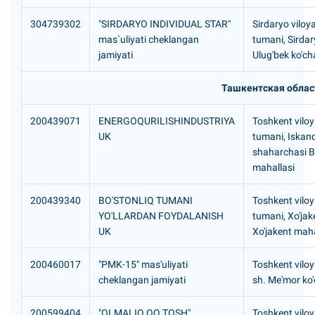
304739302
"SIRDARYO INDIVIDUAL STAR"
Sirdaryo viloya
mas`uliyati cheklangan
tumani, Sirdar
jamiyati
Ulug'bek ko'ch
Ташкентская облас
200439071
ENERGOQURILISHINDUSTRIYA
Toshkent viloya
UK
tumani, Iskan
shaharchasi B
mahallasi
200439340
BO'STONLIQ TUMANI
Toshkent viloya
YO'LLARDAN FOYDALANISH
tumani, Xo'ja
UK
Xo'jakent maha
200460017
"PMK-15" mas'uliyati
Toshkent viloy
cheklangan jamiyati
sh. Me'mor ko'
200599404
"OLMALIQ OQ TOSH"
Toshkent viloy