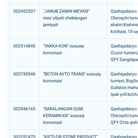
302452307
"JANUB ZAMIN MEVASI"
Qashqadaryo v
mas`uliyati cheklangan
Chiroqchi tuma
jamiyati
shahri Kishmi
ko'chasi, 15-u
302514845
"YAKKA KON" xususiy
Qashqadaryo v
korxonasi
G'uzor tuman
QFY Zangtepa 
302730546
"BETON AVTO TRANS" xususiy
Qashqadaryo vi
korxonasi
tumani, Bog'b
Guliston maha
Ipak yo'li ko'ch
302946165
"SARALANGAN QUM
Qashqadaryo v
KERAMIKASI" xususiy
Chiroqchi tuma
korxonasi
QFY O'rta qishl
303252475
"KIFTI-OB STONE PRODUCT"
Qashqadaryo vi