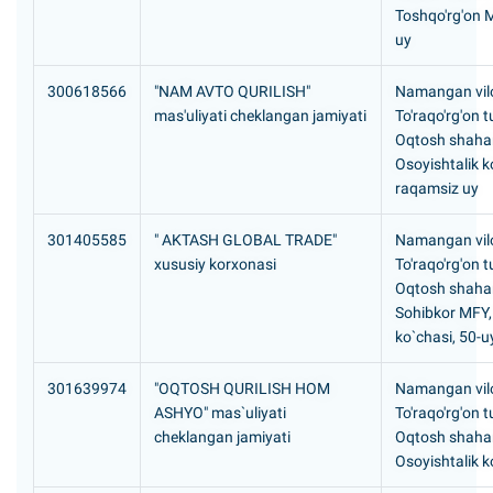
Toshqo'rg'on 
uy
300618566
"NAM AVTO QURILISH"
Namangan vilo
mas'uliyati cheklangan jamiyati
To'raqo'rg'on 
Oqtosh shaha
Osoyishtalik k
raqamsiz uy
301405585
" AKTASH GLOBAL TRADE"
Namangan vilo
xususiy korxonasi
To'raqo'rg'on 
Oqtosh shaha
Sohibkor MFY,
ko`chasi, 50-u
301639974
"OQTOSH QURILISH HOM
Namangan vilo
ASHYO" mas`uliyati
To'raqo'rg'on 
cheklangan jamiyati
Oqtosh shaha
Osoyishtalik k