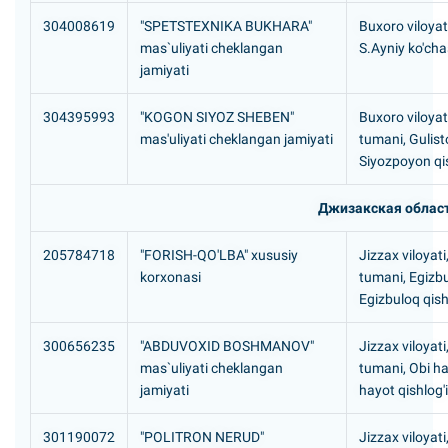
304008619
"SPETSTEXNIKA BUKHARA"
Buxoro viloyat
mas`uliyati cheklangan
S.Ayniy ko'cha
jamiyati
304395993
"KOGON SIYOZ SHEBEN"
Buxoro viloyat
mas'uliyati cheklangan jamiyati
tumani, Gulis
Siyozpoyon qis
Джизакская облас
205784718
"FORISH-QO'LBA" xususiy
Jizzax viloyati
korxonasi
tumani, Egizb
Egizbuloq qish
300656235
"ABDUVOXID BOSHMANOV"
Jizzax viloyat
mas`uliyati cheklangan
tumani, Obi h
jamiyati
hayot qishlog'i
301190072
"POLITRON NERUD"
Jizzax viloyati