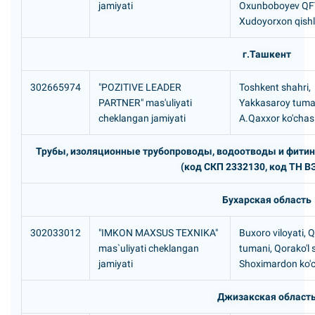
jamiyati
Oxunboboyev QF
Xudoyorxon qishl
г.Ташкент
302665974
"POZITIVE LEADER
Toshkent shahri,
PARTNER" mas'uliyati
Yakkasaroy tuma
cheklangan jamiyati
А.Qаххоr ko'chasi
Трубы, изоляционные трубопроводы, водоотводы и фитин
(код СКП 2332130, код ТН В
Бухарская область
302033012
"IMKON MAXSUS TEXNIKA"
Buxoro viloyati, Q
mas`uliyati cheklangan
tumani, Qorako'l 
jamiyati
Shoximardon ko'c
Джизакская област