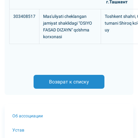
г.Ташкент
303408517
Mas'uliyati cheklangan
Toshkent shahri,
jamiyat shaklidagi "OSIYO
tumani Shiroq ko'
FASAD DIZAYN" qo'shma
uy
korxonasi
Возврат к списку
Об ассоциации
Устав