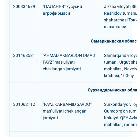
200334679
"ПАЛАHГ-В" хусусий
Jizzax viloyati,Sh
агрофирмаси
Rashidov tumani,
shaharchasi Ток
шахарчаси
Самаркандская облас
301468531
"AHMAD AKBARJON OMAD
Samarqand viloya
FAYZ" mas'uliyati
tumani, Urgut shah
cheklangan jamiyati
mahallasi, Navoi
ko'chasi, 100-uy
Сурхандарьинская обла
301062112
"FAYZ KARBAMID SAVDO"
Surxondaryo viloy
mas`uliyati cheklangan
Qumqo'rg'on tuma
jamiyati
Kakaydi QFY Azl
mahallasi, raqam