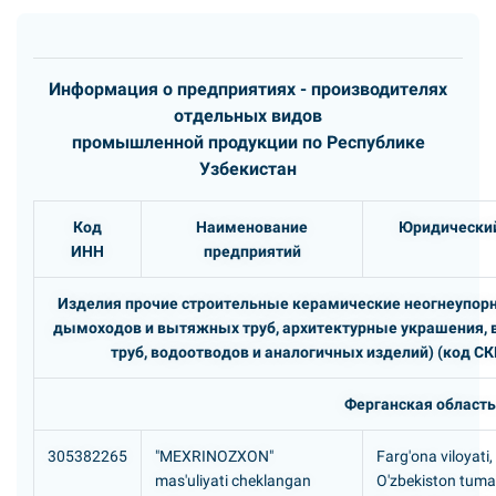
Информация о предприятиях - производителях
отдельных видов
промышленной продукции по Республике
Узбекистан
Код
Наименование
Юридический
ИНН
предприятий
Изделия прочие строительные керамические неогнеупор
дымоходов и вытяжных труб, архитектурные украшения, в
труб, водоотводов и аналогичных изделий) (код СК
Ферганская область
305382265
"MEXRINOZXON"
Farg'ona viloyati,
mas'uliyati cheklangan
O'zbekiston tuma