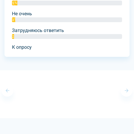
5%
Не очень
3%
Затрудняюсь ответить
2%
К опросу