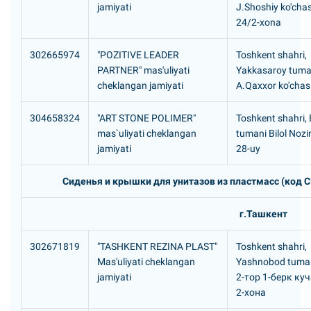
jamiyati
J.Shoshiy ko'chasi
24/2-xona
302665974
"POZITIVE LEADER
Toshkent shahri,
PARTNER" mas'uliyati
Yakkasaroy tuma
cheklangan jamiyati
А.Qаххоr ko'chasi
304658324
"ART STONE POLIMER"
Toshkent shahri,
mas`uliyati cheklangan
tumani Bilol Nozi
jamiyati
28-uy
Сиденья и крышки для унитазов из пластмасс (код С
г.Ташкент
302671819
"TASHKENT REZINA PLAST"
Toshkent shahri,
Mas'uliyati cheklangan
Yashnobod tuma
jamiyati
2-тор 1-берк куч
2-хона