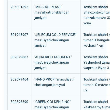
205001392
"MIRSOAT PLAST"
Toshkent shahri,
mas`uliyati cheklangan
Shayxontoxur tu
jamiyati
Labzak mavze, 33
хоna
301943907
"JELEGUM GOLD SERVICE"
Toshkent shahri,
mas'uliyati cheklangan
tumani Changalz
jamiyati
ko'chasi, 1-uy
302379887
"AQUA RICH TASHKENT "
Toshkent shahri,
mas'uliyati cheklangan
Yashnobod tuma
jamiyati
Фаргона Йули 3
302579464
"NANO PROFI" mas'uliyati
Toshkent shahri, 
cheklangan jamiyati
tumani Olmazor 
uy
302598590
"GREEN GOLDEN RING"
Toshkent shahri,
mas'uliyati cheklangan
Yakkasaroy tuma