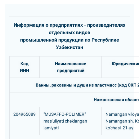
Информация о предприятиях - производителях
отдельных видов
промышленной продукции по Республике
Узбекистан
Код
Наименование
Юридический
ИНН
предприятий
Ванны, раковины и души из пластмасс (код СКП 2
Наманганская облас
204965089
"MUSAFFO-POLIMER"
Namangan viloyat
mas'uliyati cheklangan
Namangan sh. K
jamiyati
ko'chasi, 21-uy