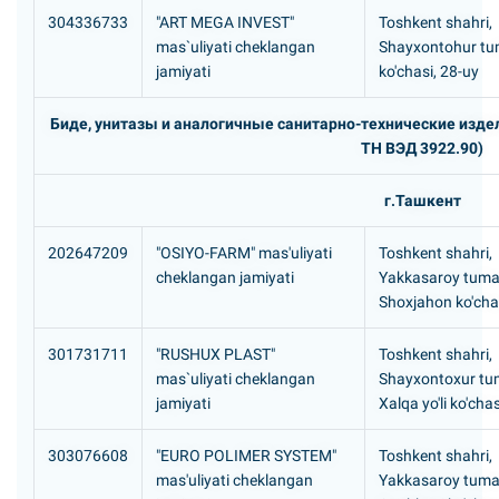
304336733
"ART MEGA INVEST"
Toshkent shahri,
mas`uliyati cheklangan
Shayxontohur tu
jamiyati
ko'chasi, 28-uy
Биде, унитазы и аналогичные санитарно-технические издел
ТН ВЭД 3922.90)
г.Ташкент
202647209
"OSIYO-FARM" mas'uliyati
Toshkent shahri,
cheklangan jamiyati
Yakkasaroy tuma
Shoxjahon ko'cha
301731711
"RUSHUX PLAST"
Toshkent shahri,
mas`uliyati cheklangan
Shayxontoxur tum
jamiyati
Xalqa yo'li ko'cha
303076608
"EURO POLIMER SYSTEM"
Toshkent shahri,
mas'uliyati cheklangan
Yakkasaroy tuma