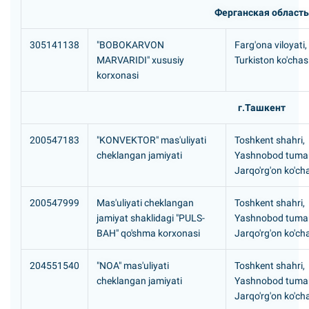
Ферганская область
305141138
"BOBOKARVON
Farg'ona viloyati,
MARVARIDI" xususiy
Turkiston ko'chas
korxonasi
г.Ташкент
200547183
"KONVEKTOR" mas'uliyati
Toshkent shahri,
cheklangan jamiyati
Yashnobod tuma
Jarqo'rg'on ko'cha
200547999
Mas'uliyati cheklangan
Toshkent shahri,
jamiyat shaklidagi "PULS-
Yashnobod tuma
BAH" qo'shma korxonasi
Jarqo'rg'on ko'cha
204551540
"NOA" mas'uliyati
Toshkent shahri,
cheklangan jamiyati
Yashnobod tuma
Jarqo'rg'on ko'cha