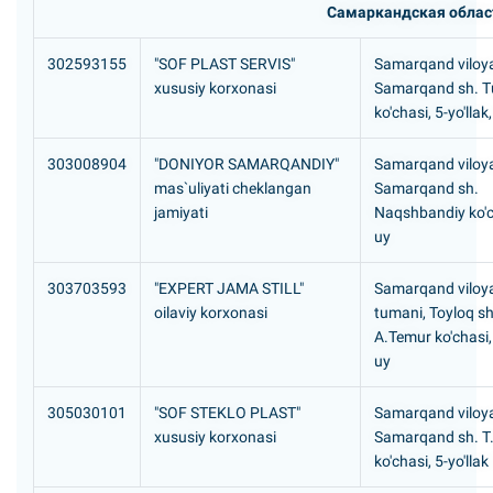
Самаркандская облас
302593155
"SOF PLAST SERVIS"
Samarqand viloya
xususiy korxonasi
Samarqand sh. Т
ko'chasi, 5-yo'llak
303008904
"DONIYOR SAMARQANDIY"
Samarqand viloya
mas`uliyati cheklangan
Samarqand sh.
jamiyati
Naqshbandiy ko'c
uy
303703593
"EXPERT JAMA STILL"
Samarqand viloya
oilaviy korxonasi
tumani, Toyloq s
A.Temur ko'chasi
uy
305030101
"SOF STEKLO PLAST"
Samarqand viloya
xususiy korxonasi
Samarqand sh. T
ko'chasi, 5-yo'llak