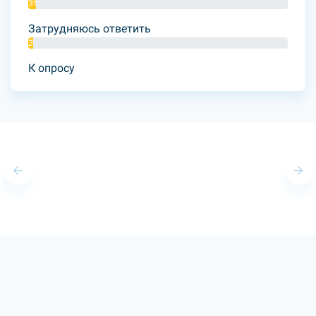
3%
Затрудняюсь ответить
2%
К опросу