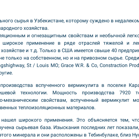
ьного сырья в Узбекистане, которому суждено в недалеко
ародного хозяйства.
оляционным и огнезащитным свойствам и необычной легко
т широкое применение в ряде отраслей тяжелой и ле
хозяйстве и т.д. Только в США имеется свыше 40 предпри
е только на собственном, но и на привозном сырье. Среди
shighway, St / Louis MO; Grace W.R. & Co, Constraction Pro
ругие.
производства вспученного вермикулита в поселке Кара
ешевой технологии. Мощность производства 7920 т
о-механическим свойствам, вспученный вермикулит м
твенных теплоизоляционных материалов.
 нашел широкого применения. Это объясняется тем, чт
учена сырьевая база. Изыскания последних лет показали,
того минерала и они расположены в Тебинбулаке, близ Ну