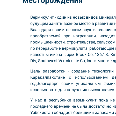
месторождения
Вермикулит - один из новых видов минерал
будущем занять важное место в развитии н
Благодаря своим ценным звуко-, теплоиз
приобретаемой при нагревании, находи
промышленности, строительстве, сельском 
по переработке вермикулита, работающие н
известны имена фирм Brouk Co, 1367 S. King
Div; Southwest Vermiculite Co, Inc. и многие д
Цель разработки - создание технологии 
Каракалпакстане с использованием д
год.Благодаря своим уникальным физик
использовать для получения высококачес
У нас в республике вермикулит пока не
последнего времени не была достаточно из
Узбекистан обладает большими запасами э