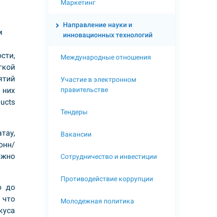
Маркетинг
Направление науки и
м
инновационных технологий
сти,
Международные отношения
гкой
ятий
Участие в электронном
правительстве
 них
ducts
Тендеры
тау,
Вакансии
онн/
ожно
Сотрудничество и инвестиции
Противодействие коррупции
о до
 что
Молодежная политика
куса