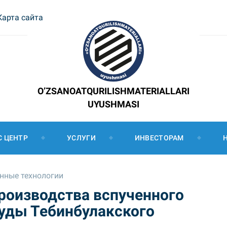
Карта сайта
O’ZSANOATQURILISHMATERIALLARI
UYUSHMASI
С ЦЕНТР
УСЛУГИ
ИНВЕСТОРАМ
нные технологии
производства вспученного
руды Тебинбулакского