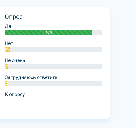
Опрос
Да
90%
Нет
5%
Не очень
3%
Затрудняюсь ответить
2%
К опросу