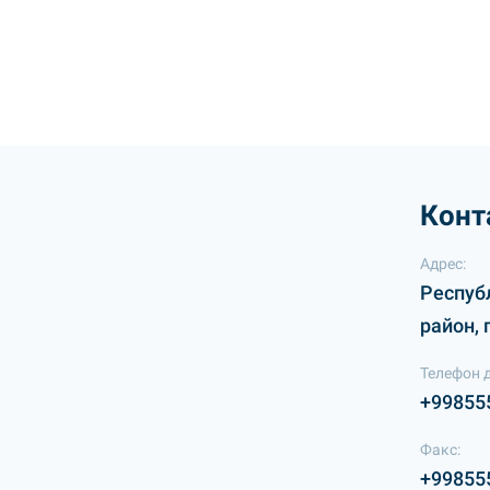
Конт
Адрес:
Респуб
район, 
Телефон 
+99855
Факс:
+99855