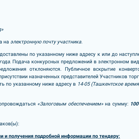
g»
а на
электронную почту участника
.
доставлены по указанному ниже адресу к или до наступл
года
. Подача конкурсных предложений в электронном ви
едложения отклоняются. Публичное вскрытие конверт
рисутствии назначенных представителей Участников торг
ть по указанному ниже адресу в
14-05 (Ташкентское время)
сопровождаться
«Залоговым обеспечением»
на сумму:
100
аков(ы):
и и получения подробной информации по тендеру: