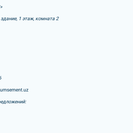
t»
здание, 1 этаж, комната 2
6
lqumsement.uz
редложений: