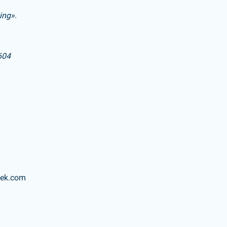
ing»
.
604
ek.com