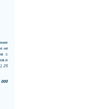
ения
де
не
ов с
ов и
, 25
 000