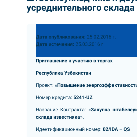
усреднительного склада
Дата опубликования:
25.02.2016 г.
Дата истечения:
25.03.2016 г.
Приглашение к участию в торгах
Республика Узбекистан
Проект:
«Повышение энергоэффективност
Номер кредита:
5241-UZ
Название Контракта:
«Закупка штабелеу
склада известняка».
Идентификационный номер:
02/IDA – QS