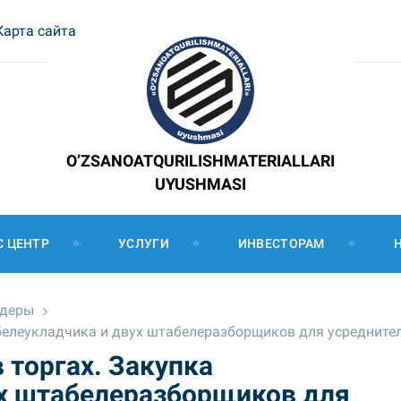
Карта сайта
O’ZSANOATQURILISHMATERIALLARI
UYUSHMASI
С ЦЕНТР
УСЛУГИ
ИНВЕСТОРАМ
ндеры
белеукладчика и двух штабелеразборщиков для усредните
 торгах. Закупка
х штабелеразборщиков для