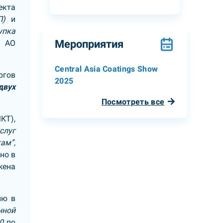
екта
П)
и
упка
Мероприятия
 АО
Central Asia Coatings Show
ргов
2025
двух
Посмотреть все
КТ),
слуг
ам”,
но в
жена
ию в
нной
0
по