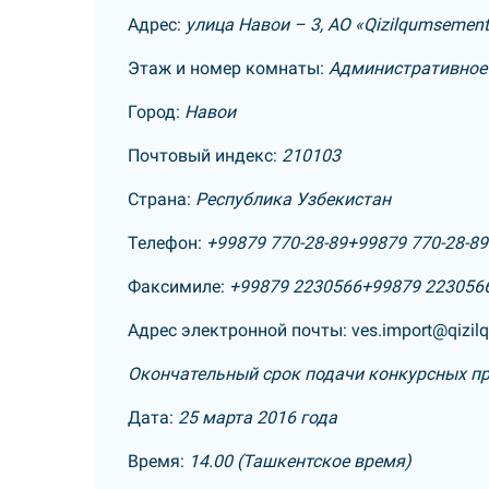
Адрес:
улица Навои – 3, АО «Qizilqumsemen
Этаж и номер комнаты:
Административное 
Город:
Навои
Почтовый индекс:
210103
Страна:
Республика Узбекистан
Телефон:
+99879 770-28-89
+99879 770-28-89
Факсимиле:
+99879 2230566
+99879 223056
Адрес электронной почты:
ves.import@qizi
Окончательный срок подачи конкурсных п
Дата:
25 марта 2016 года
Время:
14.00 (Ташкентское время)