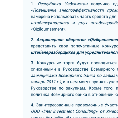
1.
Республика Узбекистан
получило о
«Повышение энергоэффективности пром
намерена использовать часть средств для
штабелеукладчика и двух штабелеразб
«Qizilqumsement»
.
2.
Акционерное общество «Qizilqumsemen
представить свои запечатанные конкур
штабелеразборщиков для усреднительного
3. Конкурсные торги будут проводитьс
описанными в Руководстве Всемирного 
заемщиками Всемирного банка по займам 
январь 2011 г.)
, и в нем могут принять уч
Руководстве по закупкам. Кроме того, 
политика Всемирного банка в отношении к
4. Заинтересованные правомочные Участ
ООО «Inter Investment Consulting»
,
от Умаро
почты:
iic.utp@mail.ru
и ознакомиться с до