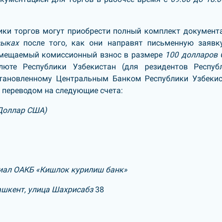
ики торгов могут приобрести полный комплект документ
зыках
после того, как они направят письменную заявк
озмещаемый комиссионный взнос в размере
100 долларов
люте Республики Узбекистан (для резидентов Респуб
установленному Центральным Банком Республики Узбеки
 переводом на следующие счета:
Доллар США)
иал ОАКБ «Кишлок курилиш банк»
Ташкент, улица Шахрисабз
38