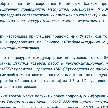
добрение на финансирование Всемирным банком про
ышленных предприятий Республики Узбекистан» (ПЭЭ
 проведения соответствующих платежей по контракту
«Зак
орщиков для усреднительного склада известняка»
на
t»
настоящим приглашает правомочных Участников то
сные предложения по Закупке «
Штабелеукладчика и 
 склада известняка
»
.
я по процедурам международных конкурсных торгов (М
банка:
Закупка товаров, работ и неконсультационных у
МБРР, кредитам и грантам МАР (“Руководство по закупк
астие любые Участники из правомочных стран, как определе
просьба обращаться к параграфам 1.6 и 1.7, где изло
онфликта интересов.
ники торгов могут получить более подробную информац
ва Тимура телефон/факс: +998712353566, адрес электро
кументацией для торгов в рабочее время с
09:00 до 18:0