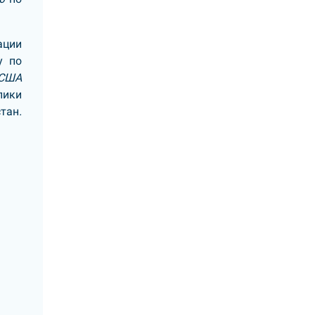
ации
у по
 США
лики
стан
.