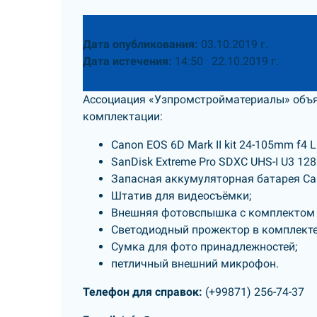
Дата опубликования:
03.10.2019 г.
Дата истечения:
14:50 22.10.2019 г.
Ассоциация «Узпромстройматериалы» объя
комплектации:
Canon EOS 6D Mark II kit 24-105mm f4 L I
SanDisk Extreme Pro SDXC UHS-I U3 128
Запасная аккумуляторная батарея Can
Штатив для видеосъёмки;
Внешняя фотовспышка с комплектом 
Светодиодный прожектор в комплекте
Сумка для фото принадлежностей;
петличный внешний микрофон.
Телефон для справок:
(+99871) 256-74-37