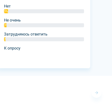
Нет
5%
Не очень
3%
Затрудняюсь ответить
2%
К опросу