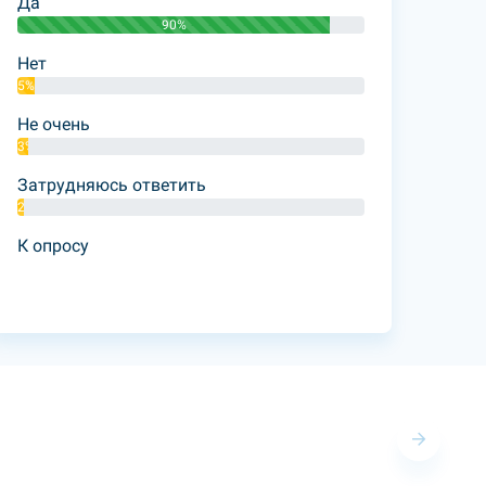
Да
90%
Нет
5%
Не очень
3%
Затрудняюсь ответить
2%
К опросу