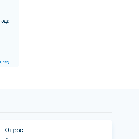
года
След.
Опрос