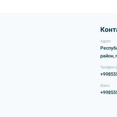
Конт
Адрес:
Респуб
район, 
Телефон 
+99855
Факс:
+99855