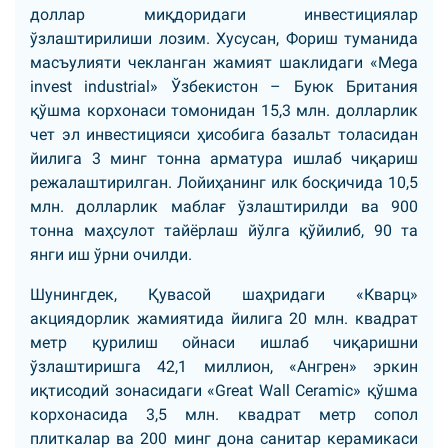
доллар миқдоридаги инвестициялар
ўзлаштирилиши лозим. Хусусан, Фориш туманида
масъулияти чекланган жамият шаклидаги «Mega
invest industrial» Ўзбекистон – Буюк Британия
қўшма корхонаси томонидан 15,3 млн. долларлик
чет эл инвестицияси ҳисобига базальт толасидан
йилига 3 минг тонна арматура ишлаб чиқариш
режалаштирилган. Лойиҳанинг илк босқичида 10,5
млн. долларлик маблағ ўзлаштирилди ва 900
тонна маҳсулот тайёрлаш йўлга қўйилиб, 90 та
янги иш ўрни очилди.
Шунингдек, Қувасой шаҳридаги «Кварц»
акциядорлик жамиятида йилига 20 млн. квадрат
метр қурилиш ойнаси ишлаб чиқаришни
ўзлаштиришга 42,1 миллион, «Ангрен» эркин
иқтисодий зонасидаги «Great Wall Ceramic» қўшма
корхонасида 3,5 млн. квадрат метр сопол
плиткалар ва 200 минг дона санитар керамикаси