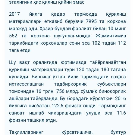
эгалигини ҳис қилиш қийин эмас.
2017 йилга қадар тармоқда қурилиш
материаллари етказиб берувчи 7995 та корхона
мавжуд эди. Ҳозир бундай фаолият билан 10 минг
552 та корхона шуғулланмоқда. Жамиятимиз
таркибидаги корхоналар сони эса 102 тадан 112
тага етди.
Шу вақт оралиғида юртимизда тайёрланаётган
қурилиш материаллари тури 120 тадан 180 тагача
кўпайди. Биргина ўтган йили тармоқдаги соҳага
ихтисослашган тадбиркорлик субъектлари
томонидан 16 трлн. 756 млрд. сўмлик бинокорлик
ашёлари тайёрланди. Бу борадаги кўрсаткич 2016
йилгига нисбатан 122,6 фоизга ошди. Тармоқнинг
саноат ишлаб чиқаришидаги улуши эса 11,6
фоизни ташкил этди.
Таҳлилларнинг кўрсатишича, бултур