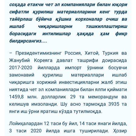
соҳада етакчи чет эл компаниялари билан юқори
сифатли қурилиш материалларини кенг турда
тайёрлаш бўйича қўшма корхоналар очиш ва
ишлаб чиқаришларни ташкиллаштириш
борасидаги интилишлар ҳақида ҳам фикр
билдирсангиз....
– Президентимизнинг Россия, Хитой, Туркия ва
Жанубий Кореяга давлат ташрифи доирасида
2017-2020 йилларда импорт ўрнини босувчи
замонавий қурилиш материаллари ишлаб
чиқаришга хорижий инвестицияларни жалб этиш
ниятида чет эл компаниялари билан ялпи қиймати
1459,8 млн. долларлик 29 та меморандум ва
келишув имзоланди. Шу асно тармоқда 3935 та
янги иш ўрни яратиш кўзда тутилмоқда.
Лойиҳалардан 12 таси бу йил, 14 таси янаги йилда,
3 таси 2020 йилда ишга туширилади. Ҳозир