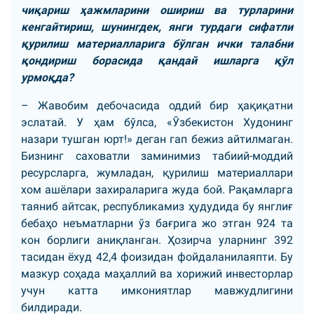
чиқариш ҳажмларини ошириш ва турларини
кенгайтириш, шунингдек, янги турдаги сифатли
қурилиш материалларига бўлган ички талабни
қондириш борасида қандай ишларга қўл
урмоқда?
– Жавобим дебочасида оддий бир ҳақиқатни
эслатай. У ҳам бўлса, «Ўзбекистон Худонинг
назари тушган юрт!» деган гап бежиз айтилмаган.
Бизнинг саховатли заминимиз табиий-моддий
ресурсларга, жумладан, қурилиш материаллари
хом ашёлари захираларига жуда бой. Рақамларга
таяниб айтсак, республикамиз ҳудудида бу янглиғ
бебаҳо неъматларни ўз бағрига жо этган 924 та
кон борлиги аниқланган. Ҳозирча уларнинг 392
тасидан ёхуд 42,4 фоизидан фойдаланилаяпти. Бу
мазкур соҳада маҳаллий ва хорижий инвесторлар
учун катта имкониятлар мавжудлигини
билдиради.