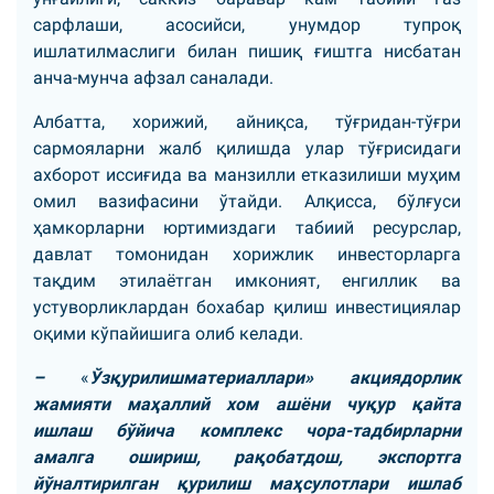
сарфлаши, асосийси, унумдор тупроқ
ишлатилмаслиги билан пишиқ ғиштга нисбатан
анча-мунча афзал саналади.
Албатта, хорижий, айниқса, тўғридан-тўғри
сармояларни жалб қилишда улар тўғрисидаги
ахборот иссиғида ва манзилли етказилиши муҳим
омил вазифасини ўтайди. Алқисса, бўлғуси
ҳамкорларни юртимиздаги табиий ресурслар,
давлат томонидан хорижлик инвесторларга
тақдим этилаётган имконият, енгиллик ва
устуворликлардан бохабар қилиш инвестициялар
оқими кўпайишига олиб келади.
–
«
Ўзқурилишматериаллари» акциядорлик
жамияти маҳаллий хом ашёни чуқур қайта
ишлаш бўйича комплекс чора-тадбирларни
амалга ошириш, рақобатдош, экспортга
йўналтирилган қурилиш маҳсулотлари ишлаб