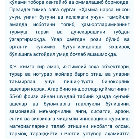
кўлами тобора кенгайиб ва оммалашиб бормоқда.
Президентимиз олға сурган «Ҳамма нарса инсон
учун, унинг бугуни ва келажаги учун» тамойили
амалда исботини топиб, ҳамюртларимизнинг
турмуш тарзи ва дунёқарашини тубдан
ўзгартирмоқда. Улар ҳаётдан рози бўлиб ва
эртанги кунимиз бугунгисидан-да яхшироқ
бўлишига астойдил умид боғлаб яшашмоқда.
Ҳеч кимга сир эмас, ижтимоий соҳа объектлари,
турар ва нотурар жойлар барпо этиш ва уларни
таъмирлаш учун пишиқ-пухта бинокорлик
ашёлари керак. Агар бино-иншоотлар қийматининг
55-60 фоизи айнан шундай табиий ҳамда сунъий
ашёлар ва буюмларга тааллуқли бўлишини,
замонавий меъморчилик янги, сифатли, арзон,
енгил ва зилзилага чидамли инновацион қурилиш
материалларини талаб этишини инобатга олсак,
тармоқ тараққиёти нечоғли устувор аҳамиятга