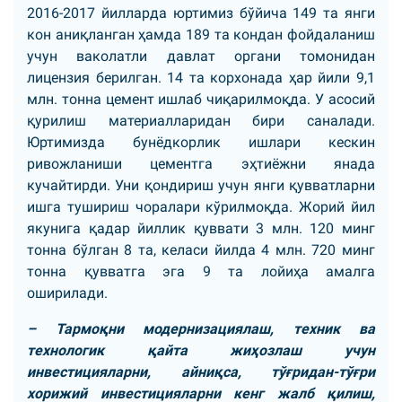
2016-2017 йилларда юртимиз бўйича 149 та янги
кон аниқланган ҳамда 189 та кондан фойдаланиш
учун ваколатли давлат органи томонидан
лицензия берилган. 14 та корхонада ҳар йили 9,1
млн. тонна цемент ишлаб чиқарилмоқда. У асосий
қурилиш материалларидан бири саналади.
Юртимизда бунёдкорлик ишлари кескин
ривожланиши цементга эҳтиёжни янада
кучайтирди. Уни қондириш учун янги қувватларни
ишга тушириш чоралари кўрилмоқда. Жорий йил
якунига қадар йиллик қуввати 3 млн. 120 минг
тонна бўлган 8 та, келаси йилда 4 млн. 720 минг
тонна қувватга эга 9 та лойиҳа амалга
оширилади.
– Тармоқни модернизациялаш, техник ва
технологик қайта жиҳозлаш учун
инвестицияларни, айниқса, тўғридан-тўғри
хорижий инвестицияларни кенг жалб қилиш,