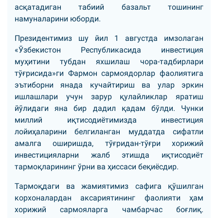
асқатадиган табиий базальт тошининг
намуналарини юборди.
Президентимиз шу йил 1 августда имзолаган
«Ўзбекистон Республикасида инвестиция
муҳитини тубдан яхшилаш чора-тадбирлари
тўғрисида»ги Фармон сармоядорлар фаолиятига
эътиборни янада кучайтириш ва улар эркин
ишлашлари учун зарур қулайликлар яратиш
йўлидаги яна бир дадил қадам бўлди. Чунки
миллий иқтисодиётимизда инвестиция
лойиҳаларини белгиланган муддатда сифатли
амалга оширишда, тўғридан-тўғри хорижий
инвестицияларни жалб этишда иқтисодиёт
тармоқларининг ўрни ва ҳиссаси беқиёсдир.
Тармоқдаги ва жамиятимиз сафига қўшилган
корхоналардан аксариятининг фаолияти ҳам
хорижий сармояларга чамбарчас боғлиқ.