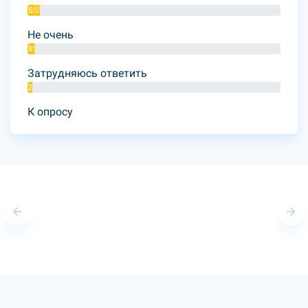
5%
Не очень
3%
Затрудняюсь ответить
2%
К опросу