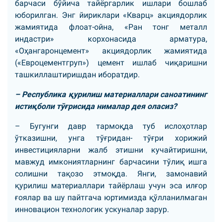
барчаси бўйича тайёргарлик ишлари бошлаб
юборилган. Энг йириклари «Кварц» акциядорлик
жамиятида флоат-ойна, «Ран тонг металл
индастри» корхонасида арматура,
«Оҳангаронцемент» акциядорлик жамиятида
(«Евроцементгруп») цемент ишлаб чиқаришни
ташкиллаштиришдан иборатдир.
– Республика қурилиш материаллари саноатининг
истиқболи тўғрисида нималар дея оласиз?
– Бугунги давр тармоқда туб ислоҳотлар
ўтказишни, унга тўғридан- тўғри хорижий
инвестицияларни жалб этишни кучайтиришни,
мавжуд имкониятларнинг барчасини тўлиқ ишга
солишни тақозо этмоқда. Янги, замонавий
қурилиш материаллари тайёрлаш учун эса илғор
ғоялар ва шу пайтгача юртимизда қўлланилмаган
инновацион технологик ускуналар зарур.