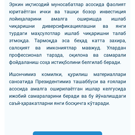
Эркин иқтисодий муносабатлар асосида фаолият
юритаётган ички ва ташқи бозор инвестиция
лойиҳаларини амалга оширишда ишлаб
чиқаришни диверсификациялашни ва янги
турдаги маҳсулотлар ишлаб чиқаришни талаб
этмоқда. Тармоқда эса беҳад катта захира,
салоҳият ва имкониятлар мавжуд. Улардан
профессионал тарзда, оқилона ва самарали
фойдаланиш соҳа истиқболини белгилаб беради.
Ишончимиз комилки, қурилиш материаллари
саноатида Президентимиз ташаббуси ва ғоялари
асосида амалга оширилаётган ишлар келгусида
ижобий самараларини беради ва бу йўналишдаги
саъй-ҳаракатларни янги босқичга кўтаради.