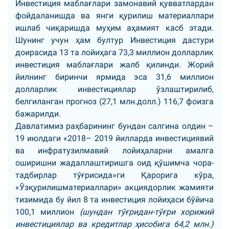
Инвестиция маблағлари замонавий қувватлардан
фойдаланишда ва янги қурилиш материаллари
ишлаб чиқаришда муҳим аҳамият касб этади.
Шунинг учун ҳам бултур Инвестиция дастури
доирасида 13 та лойиҳага 73,3 миллион долларлик
инвестиция маблағлари жалб қилинди. Жорий
йилнинг биринчи ярмида эса 31,6 миллион
долларлик инвестициялар ўзлаштирилиб,
белгиланган прогноз (27,1 млн.долл.) 116,7 фоизга
бажарилди.
Давлатимиз раҳбарининг бундан салгина олдин –
19 июлдаги «2018– 2019 йилларда инвестициявий
ва инфратузилмавий лойиҳаларни амалга
оширишни жадаллаштиришга оид қўшимча чора-
тадбирлар тўғрисида»ги Қарорига кўра,
«Ўзқурилишматериаллари» акциядорлик жамияти
тизимида бу йил 8 та инвестиция лойиҳаси бўйича
100,1 миллион
(шундан тўғридан-тўғри хорижий
инвестициялар ва кредитлар ҳисобига 64,2 млн.)