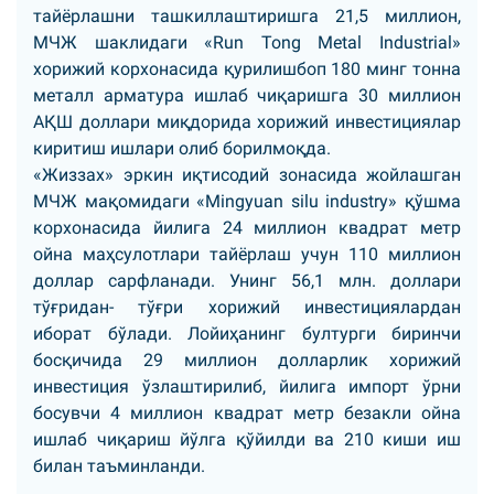
тайёрлашни ташкиллаштиришга 21,5 миллион,
МЧЖ шаклидаги «Run Tong Metal Industrial»
хорижий корхонасида қурилишбоп 180 минг тонна
металл арматура ишлаб чиқаришга 30 миллион
АҚШ доллари миқдорида хорижий инвестициялар
киритиш ишлари олиб борилмоқда.
«Жиззах» эркин иқтисодий зонасида жойлашган
МЧЖ мақомидаги «Mingyuan silu industry» қўшма
корхонасида йилига 24 миллион квадрат метр
ойна маҳсулотлари тайёрлаш учун 110 миллион
доллар сарфланади. Унинг 56,1 млн. доллари
тўғридан- тўғри хорижий инвестициялардан
иборат бўлади. Лойиҳанинг бултурги биринчи
босқичида 29 миллион долларлик хорижий
инвестиция ўзлаштирилиб, йилига импорт ўрни
босувчи 4 миллион квадрат метр безакли ойна
ишлаб чиқариш йўлга қўйилди ва 210 киши иш
билан таъминланди.