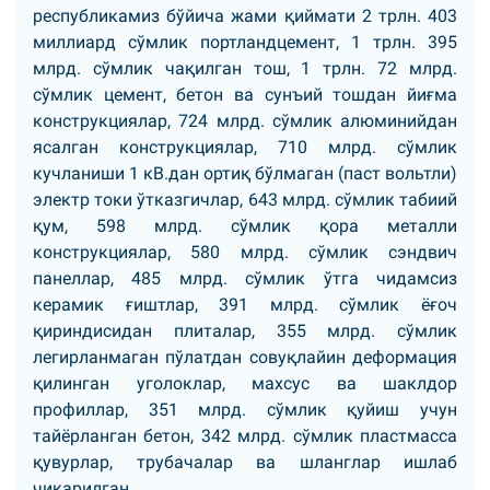
республикамиз бўйича жами қиймати 2 трлн. 403
миллиард сўмлик портландцемент, 1 трлн. 395
млрд. сўмлик чақилган тош, 1 трлн. 72 млрд.
сўмлик цемент, бетон ва сунъий тошдан йиғма
конструкциялар, 724 млрд. сўмлик алюминийдан
ясалган конструкциялар, 710 млрд. сўмлик
кучланиши 1 кВ.дан ортиқ бўлмаган (паст вольтли)
электр токи ўтказгичлар, 643 млрд. сўмлик табиий
қум, 598 млрд. сўмлик қора металли
конструкциялар, 580 млрд. сўмлик сэндвич
панеллар, 485 млрд. сўмлик ўтга чидамсиз
керамик ғиштлар, 391 млрд. сўмлик ёғоч
қириндисидан плиталар, 355 млрд. сўмлик
легирланмаган пўлатдан совуқлайин деформация
қилинган уголоклар, махсус ва шаклдор
профиллар, 351 млрд. сўмлик қуйиш учун
тайёрланган бетон, 342 млрд. сўмлик пластмасса
қувурлар, трубачалар ва шланглар ишлаб
чиқарилган.