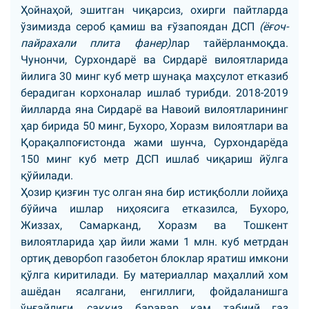
Ҳойнаҳой, эшитган чиқарсиз, охирги пайтларда
ўзимизда сероб қамиш ва ғўзапоядан ДСП
(ёғоч-
пайрахали плита фанер)
лар тайёрланмоқда.
Чунончи, Сурхондарё ва Сирдарё вилоятларида
йилига 30 минг куб метр шунақа маҳсулот етказиб
берадиган корхоналар ишлаб турибди. 2018-2019
йилларда яна Сирдарё ва Навоий вилоятларининг
ҳар бирида 50 минг, Бухоро, Хоразм вилоятлари ва
Қорақалпоғистонда жами шунча, Сурхондарёда
150 минг куб метр ДСП ишлаб чиқариш йўлга
қўйилади.
Ҳозир қизғин тус олган яна бир истиқболли лойиҳа
бўйича ишлар ниҳоясига етказилса, Бухоро,
Жиззах, Самарканд, Хоразм ва Тошкент
вилоятларида ҳар йили жами 1 млн. куб метрдан
ортиқ деворбоп газобетон блоклар яратиш имкони
қўлга киритилади. Бу материаллар маҳаллий хом
ашёдан ясалгани, енгиллиги, фойдаланишга
ўнғайлиги, саккиз баравар кам табиий газ