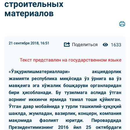
строительных
материалов
21 сентября 2018, 16:51
Поделиться
1633
Текст представлен на государственном языке
«Ўзқурилишматериаллари» акциядорлик
жамияти республика миқёсида ўз ўрнига ва ўз
мавқеига эга хўжалик бошқаруви органларидан
бири ҳисобланади. Бу тузилмага аслида ўтган
асрнинг иккинчи ярмида тамал тоши қўйилган.
Ўтган давр мобайнида у турли ташкилий-ҳуқуқий
шаклда, жумладан, вазирлик, концерн, компания
мақомида фаолият юритди. Пировардида
Президентимизнинг 2016 йил 25 октябрдаги