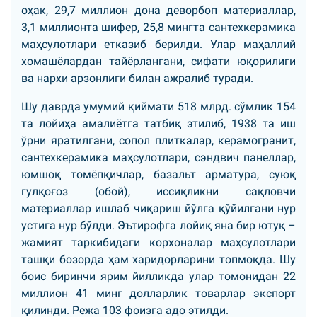
оҳак, 29,7 миллион дона деворбоп материаллар,
3,1 миллионта шифер, 25,8 мингта сантехкерамика
маҳсулотлари етказиб берилди. Улар маҳаллий
хомашёлардан тайёрлангани, сифати юқорилиги
ва нархи арзонлиги билан ажралиб туради.
Шу даврда умумий қиймати 518 млрд. сўмлик 154
та лойиҳа амалиётга татбиқ этилиб, 1938 та иш
ўрни яратилгани, сопол плиткалар, керамогранит,
сантехкерамика маҳсулотлари, сэндвич панеллар,
юмшоқ томёпқичлар, базальт арматура, суюқ
гулқоғоз (обой), иссиқликни сақловчи
материаллар ишлаб чиқариш йўлга қўйилгани нур
устига нур бўлди. Эътирофга лойиқ яна бир ютуқ –
жамият таркибидаги корхоналар маҳсулотлари
ташқи бозорда ҳам харидорларини топмоқда. Шу
боис биринчи ярим йилликда улар томонидан 22
миллион 41 минг долларлик товарлар экспорт
қилинди. Режа 103 фоизга адо этилди.