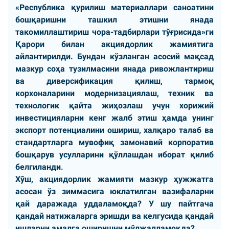
«Республика қурилиш материаллари саноатини
бошқаришни ташкил этишни янада
такомиллаштириш чора-тадбирлари тўғрисида»ги
Қарори билан акциядорлик жамиятига
айлантирилди. Бундан кўзланган асосий мақсад
мазкур соҳа тузилмасини янада ривожлантириш
ва диверсификация қилиш, тармоқ
корхоналарини модернизациялаш, техник ва
технологик қайта жиҳозлаш учун хорижий
инвестицияларни кенг жалб этиш ҳамда унинг
экспорт потенциалини ошириш, халқаро талаб ва
стандартларга мувофиқ замонавий корпоратив
бошқарув усулларини қўллашдан иборат қилиб
белгиланди.
Хўш, акциядорлик жамияти мазкур ҳужжатга
асосан ўз зиммасига юклатилган вазифаларни
қай даражада уддаламоқда? У шу пайтгача
қандай натижаларга эришди ва келгусида қандай
ишларни амалга оширишни мўлжалламоқда?