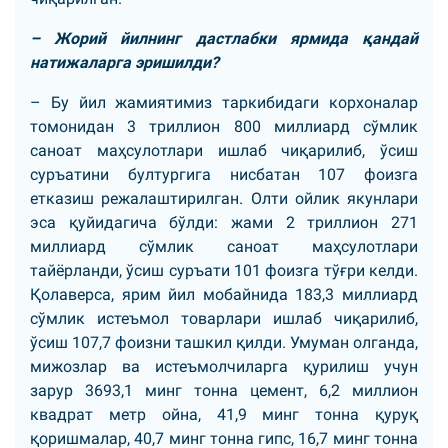
– Жорий йилнинг дастлабки ярмида қандай
натижаларга эришилди?
– Бу йил жамиятимиз таркибидаги корхоналар
томонидан 3 триллион 800 миллиард сўмлик
саноат маҳсулотлари ишлаб чиқарилиб, ўсиш
суръатини бултургига нисбатан 107 фоизга
етказиш режалаштирилган. Олти ойлик якунлари
эса қуйидагича бўлди: жами 2 триллион 271
миллиард сўмлик саноат маҳсулотлари
тайёрланди, ўсиш суръати 101 фоизга тўғри келди.
Қолаверса, ярим йил мобайнида 183,3 миллиард
сўмлик истеъмол товарлари ишлаб чиқарилиб,
ўсиш 107,7 фоизни ташкил қилди. Умуман олганда,
мижозлар ва истеъмолчиларга қурилиш учун
зарур 3693,1 минг тонна цемент, 6,2 миллион
квадрат метр ойна, 41,9 минг тонна қуруқ
қоришмалар, 40,7 минг тонна гипс, 16,7 минг тонна