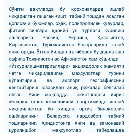
Сўнгги вақтларда бу корхоналарда ишлаб
чиқарилган пишган ғишт, табиий тошдан ясалган
қопловчи буюмлар, оҳак, полипропилен қувурлар,
фитинг сингари қарийб ўн турдаги қурилиш
ашёларига Россия, Украина, Қозоғистон,
Қирғизистон, Туркманистон бозорларида талаб
анча ортди. Ўтган йилдан эътиборан бу давлатлар
сафига Тожикистон ва Афғонистон ҳам қўшилди.
«Ўзқурилишматериаллари» акциядорлик жамияти
четга чиқариладиган маҳсулотлар турини
кўпайтириш ва экспорт географиясини
кенгайтириш юзасидан аниқ режалар белгилаб
олган. Айни мақсадда Покистондаги йирик
«Баҳрия тавн» компаниясига юртимизда ишлаб
чиқарилаётган ўн хилдан ортиқ бинокорлик
ашёларининг, Беларусга пардозбоп табиий
тошларнинг, Ҳиндистонга янги ва замонавий
қурилишбоп маҳсулотлар тайёрлашда