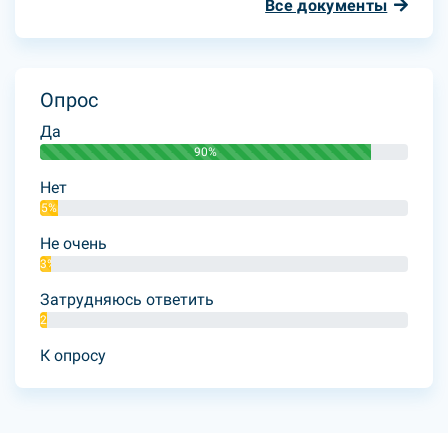
Все документы
Опрос
Да
90%
Нет
5%
Не очень
3%
Затрудняюсь ответить
2%
К опросу