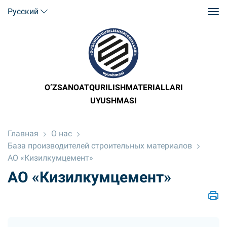
Русский
O’ZSANOATQURILISHMATERIALLARI
UYUSHMASI
Главная
О нас
База производителей строительных материалов
АО «Кизилкумцемент»
АО «Кизилкумцемент»