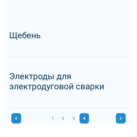
Щeбeнь
Электроды для
электродуговой сварки
1
2
3
4