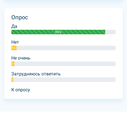
Опрос
Да
90%
Нет
5%
Не очень
3%
Затрудняюсь ответить
2%
К опросу