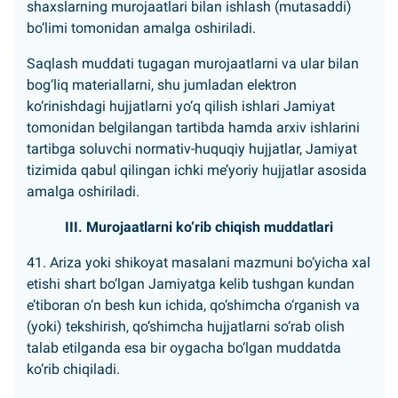
shaxslarning murojaatlari bilan ishlash (mutasaddi)
bo‘limi tomonidan amalga oshiriladi.
Saqlash muddati tugagan murojaatlarni va ular bilan
bog‘liq materiallarni, shu jumladan elektron
ko‘rinishdagi hujjatlarni yo‘q qilish ishlari Jamiyat
tomonidan belgilangan tartibda hamda arxiv ishlarini
tartibga soluvchi normativ-huquqiy hujjatlar, Jamiyat
tizimida qabul qilingan ichki me’yoriy hujjatlar asosida
amalga oshiriladi.
III. Murojaatlarni ko‘rib chiqish muddatlari
41. Ariza yoki shikoyat masalani mazmuni bo‘yicha xal
etishi shart bo‘lgan Jamiyatga kelib tushgan kundan
e’tiboran o‘n besh kun ichida, qo‘shimcha o‘rganish va
(yoki) tekshirish, qo‘shimcha hujjatlarni so‘rab olish
talab etilganda esa bir oygacha bo‘lgan muddatda
ko‘rib chiqiladi.