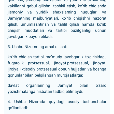
vakillarini qabul qilishni tashkil etish, ko‘rib chiqishda
jismoniy va yuridik shaxslarning huquqlari va
Jamiyatning majburiyatlari, ko‘rib chiqishni nazorat
qilish, umumlashtirish va tahlil qilish hamda ko‘rib
chiqish muddatlari va tartibi buzilganligi uchun
javobgarlik bayon etiladi.
3. Ushbu Nizomning amal qilishi:
ko‘rib chiqish tartibi ma’muriy javobgarlik to‘g‘risidagi,
fuqarolik protsessual, jinoyat-protsessual, jinoyat-
ijroiya, iktisodiy protsessual qonun hujjatlari va boshqa
qonunlar bilan belgilangan murojaatlarga;
davlat organlarining Jamiyat bilan o‘zaro
yozishmalariga nisbatan tadbiq etilmaydi.
4. Ushbu Nizomda quyidagi asosiy tushunchalar
qo‘llaniladi: