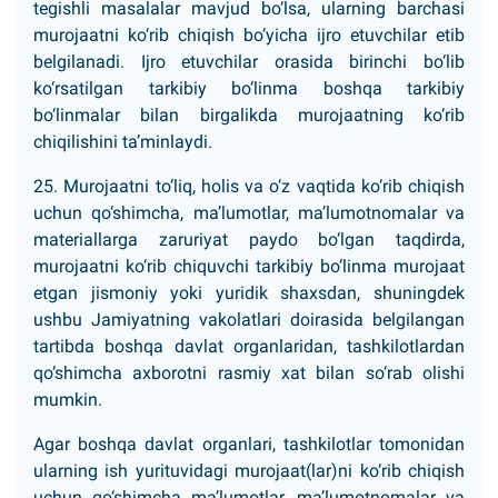
tegishli masalalar mavjud bo‘lsa, ularning barchasi
murojaatni ko‘rib chiqish bo‘yicha ijro etuvchilar etib
belgilanadi. Ijro etuvchilar orasida birinchi bo‘lib
ko‘rsatilgan tarkibiy bo‘linma boshqa tarkibiy
bo‘linmalar bilan birgalikda murojaatning ko‘rib
chiqilishini ta’minlaydi.
25. Murojaatni to‘liq, holis va o‘z vaqtida ko‘rib chiqish
uchun qo‘shimcha, ma’lumotlar, ma’lumotnomalar va
materiallarga zaruriyat paydo bo‘lgan taqdirda,
murojaatni ko‘rib chiquvchi tarkibiy bo‘linma murojaat
etgan jismoniy yoki yuridik shaxsdan, shuningdek
ushbu Jamiyatning vakolatlari doirasida belgilangan
tartibda boshqa davlat organlaridan, tashkilotlardan
qo‘shimcha axborotni rasmiy xat bilan so‘rab olishi
mumkin.
Agar boshqa davlat organlari, tashkilotlar tomonidan
ularning ish yurituvidagi murojaat(lar)ni ko‘rib chiqish
uchun qo‘shimcha ma’lumotlar, ma’lumotnomalar va