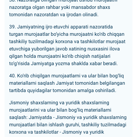
nazoratga olgan rahbar yoki mansabdor shaxs
tomonidan nazoratdan va ijrodan olinadi.
39. Jamiyatning ijro etuvchi apparati nazoratida
turgan murojaatlar bo‘yicha murojaatni ko‘rib chiqqan
tashkiliy tuzilmadagi korxona va tashkilotlar murojaat
etuvchiga yuborilgan javob xatining nusxasini ilova
qilgan holda murojaatni ko‘rib chiqish natijalari
to‘g‘risida Jamiyatga yozma shaklda xabar beradi.
40. Ko‘rib chiqilgan murojaatlarni va ular bilan bog‘liq
materiallarni saqlash Jamiyat tomonidan belgilangan
tartibda quyidagilar tomonidan amalga oshiriladi.
Jismoniy shaxslarning va yuridik shaxslarning
murojaatlarini va ular bilan bog‘liq materiallarni
saqlash: Jamiyatda - Jismoniy va yuridik shaxslarning
murojaatlari bilan ishlash guruhi, tashkiliy tuzilmadagi
korxona va tashkilotlar - Jismoniy va yuridik