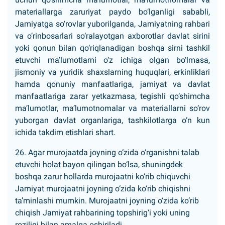
materiallarga zaruriyat paydo bo‘lganligi sababli,
Jamiyatga so‘rovlar yuborilganda, Jamiyatning rahbari
va o‘rinbosarlari so‘ralayotgan axborotlar davlat sirini
yoki qonun bilan qo‘riqlanadigan boshqa sirni tashkil
etuvchi ma’lumotlarni o‘z ichiga olgan bo‘lmasa,
jismoniy va yuridik shaxslarning huquqlari, erkinliklari
hamda qonuniy manfaatlariga, jamiyat va davlat
manfaatlariga zarar yetkazmasa, tegishli qo‘shimcha
ma’lumotlar, ma’lumotnomalar va materiallarni so‘rov
yuborgan davlat organlariga, tashkilotlarga o‘n kun
ichida takdim etishlari shart.
26. Agar murojaatda joyning o‘zida o‘rganishni talab
etuvchi holat bayon qilingan bo‘lsa, shuningdek
boshqa zarur hollarda murojaatni ko‘rib chiquvchi
Jamiyat murojaatni joyning o‘zida ko‘rib chiqishni
ta’minlashi mumkin. Murojaatni joyning o‘zida ko‘rib
chiqish Jamiyat rahbarining topshirig‘i yoki uning
roziligi bilan amalga oshiriladi.