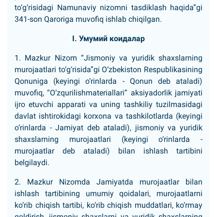
to‘g‘risidagi Namunaviy nizomni tasdiklash haqida”gi
341-son Qaroriga muvofiq ishlab chiqilgan.
I. Умумий коидалар
1. Mazkur Nizom “Jismoniy va yuridik shaxslarning
murojaatlari to‘g‘risida”gi O‘zbekiston Respublikasining
Qonuniga (keyingi o‘rinlarda - Qonun deb ataladi)
muvofiq, “O‘zqurilishmateriallari” aksiyadorlik jamiyati
ijro etuvchi apparati va uning tashkiliy tuzilmasidagi
davlat ishtirokidagi korxona va tashkilotlarda (keyingi
o‘rinlarda - Jamiyat deb ataladi), jismoniy va yuridik
shaxslarning murojaatlari (keyingi o‘rinlarda -
murojaatlar deb ataladi) bilan ishlash tartibini
belgilaydi.
2. Mazkur Nizomda Jamiyatda murojaatlar bilan
ishlash tartibining umumiy qoidalari, murojaatlarni
ko‘rib chiqish tartibi, ko‘rib chiqish muddatlari, ko‘rmay
qoldirish, jismoniy shaxslarni va yuridik shaxslarning