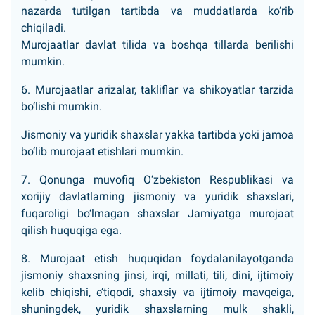
nazarda tutilgan tartibda va muddatlarda ko‘rib
chiqiladi.
Murojaatlar davlat tilida va boshqa tillarda berilishi
mumkin.
6. Murojaatlar arizalar, takliflar va shikoyatlar tarzida
bo‘lishi mumkin.
Jismoniy va yuridik shaxslar yakka tartibda yoki jamoa
bo‘lib murojaat etishlari mumkin.
7. Qonunga muvofiq O‘zbekiston Respublikasi va
xorijiy davlatlarning jismoniy va yuridik shaxslari,
fuqaroligi bo‘lmagan shaxslar Jamiyatga murojaat
qilish huquqiga ega.
8. Murojaat etish huquqidan foydalanilayotganda
jismoniy shaxsning jinsi, irqi, millati, tili, dini, ijtimoiy
kelib chiqishi, e’tiqodi, shaxsiy va ijtimoiy mavqeiga,
shuningdek, yuridik shaxslarning mulk shakli,