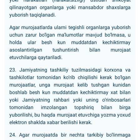
qilinayotgan organlarga yoki mansabdor shaxslarga
yuborish taqiqlanadi.
Agar murojaatlarda ularni tegishli organlarga yuborish
uchun zarur bo‘lgan ma’lumotlar mavjud bo‘lmasa, u
holda ular besh kun muddatdan kechiktirmay
asoslantirilgan tushuntirish bilan murojaat
etuvchilarga qaytariladi.
23. Jamiyatning tashkiliy tuzilmasidagi korxona va
tashkilotlar tomonidan ko‘rib chiqilishi kerak bo‘lgan
murojaatlar, unga murojaat kelib tushgan kunidan
boshlab besh kun muddatdan kechiktirmay xat bilan
yoki Jamiyatning rahbari yoki uning o‘rinbosarlari
tomonidan imzolangan topshiriq bilan birga
yuborilishi, bu haqda murojaat etuvchiga yozma yoxud
elektron shaklda xabar berilishi kerak.
24. Agar murojaatda bir nechta tarkibiy bo‘linmaga