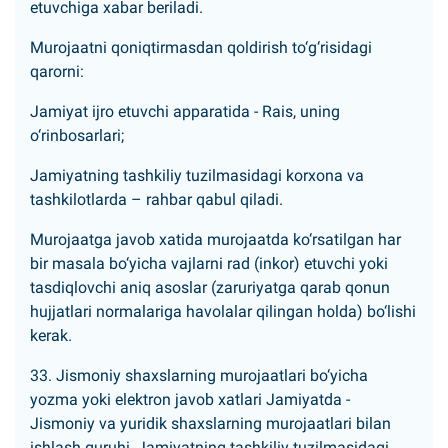
etuvchiga xabar beriladi.
Murojaatni qoniqtirmasdan qoldirish to‘g‘risidagi
qarorni:
Jamiyat ijro etuvchi apparatida - Rais, uning
o‘rinbosarlari;
Jamiyatning tashkiliy tuzilmasidagi korxona va
tashkilotlarda – rahbar qabul qiladi.
Murojaatga javob xatida murojaatda ko‘rsatilgan har
bir masala bo‘yicha vajlarni rad (inkor) etuvchi yoki
tasdiqlovchi aniq asoslar (zaruriyatga qarab qonun
hujjatlari normalariga havolalar qilingan holda) bo‘lishi
kerak.
33. Jismoniy shaxslarning murojaatlari bo‘yicha
yozma yoki elektron javob xatlari Jamiyatda -
Jismoniy va yuridik shaxslarning murojaatlari bilan
ishlash guruhi, Jamiyatning tashkiliy tuzilmasidagi