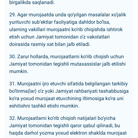
birgalikda saqlanadi.
29. Agar murojaatda unda qo‘yilgan masalalar xo‘jalik
yurituvchi sub’ektlar faoliyatiga dahldor bo‘lsa,
ularning vakillari murojaatni ko‘rib chiqishda ishtirok
etish uchun Jamiyat tomonidan o‘z vakolatlari
doirasida rasmiy xat bilan jalb etiladi.
30. Zarur hollarda, murojaatlarni ko‘rib chiqish uchun
Jamiyat tomonidan tegishli mutaxassislar jalb etilishi
mumkin.
31. Murojaatni ijro etuvchi sifatida belgilangan tarkibiy
bo‘linma(lar) o‘z yoki Jamiyat rahbariyati tashabbusiga
ko‘ra yoxud murojaat etuvchining iltimosiga ko‘ra uni
eshitishni tashkil etishi mumkin.
32. Murojaatlarni ko‘rib chiqish natijalari bo‘yicha
Jamiyat tomonidan tegishli qaror qabul qilinadi, bu
haqda darhol yozma yoxud elektron shaklda murojaat