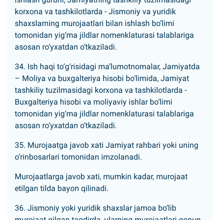
korxona va tashkilotlarda - Jismoniy va yuridik
shaxslarning murojaatlari bilan ishlash bo‘limi
tomonidan yig‘ma jildlar nomenklaturasi talablariga
asosan ro‘yxatdan o‘tkaziladi.
34. Ish haqi to‘g‘risidagi ma’lumotnomalar, Jamiyatda
– Moliya va buxgalteriya hisobi bo‘limida, Jamiyat
tashkiliy tuzilmasidagi korxona va tashkilotlarda -
Buxgalteriya hisobi va moliyaviy ishlar bo‘limi
tomonidan yig‘ma jildlar nomenklaturasi talablariga
asosan ro‘yxatdan o‘tkaziladi.
35. Murojaatga javob xati Jamiyat rahbari yoki uning
o‘rinbosarlari tomonidan imzolanadi.
Murojaatlarga javob xati, mumkin kadar, murojaat
etilgan tilda bayon qilinadi.
36. Jismoniy yoki yuridik shaxslar jamoa bo‘lib
murojaat qilgan taqdirda, ularning murojaatlari qonun