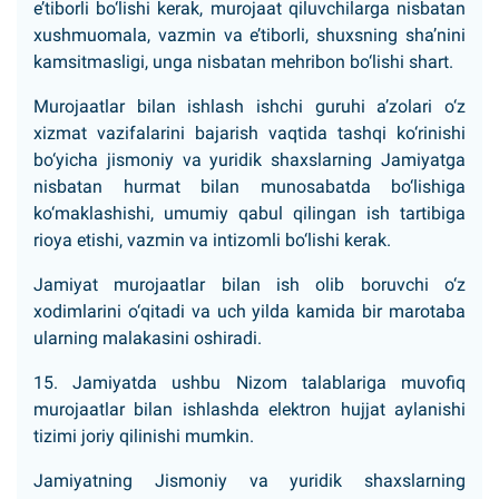
e’tiborli bo‘lishi kerak, murojaat qiluvchilarga nisbatan
xushmuomala, vazmin va e’tiborli, shuxsning sha’nini
kamsitmasligi, unga nisbatan mehribon bo‘lishi shart.
Murojaatlar bilan ishlash ishchi guruhi a’zolari o‘z
xizmat vazifalarini bajarish vaqtida tashqi ko‘rinishi
bo‘yicha jismoniy va yuridik shaxslarning Jamiyatga
nisbatan hurmat bilan munosabatda bo‘lishiga
ko‘maklashishi, umumiy qabul qilingan ish tartibiga
rioya etishi, vazmin va intizomli bo‘lishi kerak.
Jamiyat murojaatlar bilan ish olib boruvchi o‘z
xodimlarini o‘qitadi va uch yilda kamida bir marotaba
ularning malakasini oshiradi.
15. Jamiyatda ushbu Nizom talablariga muvofiq
murojaatlar bilan ishlashda elektron hujjat aylanishi
tizimi joriy qilinishi mumkin.
Jamiyatning Jismoniy va yuridik shaxslarning