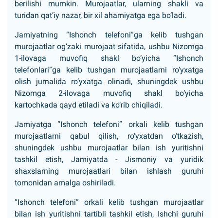
berilishi mumkin. Murojaatlar, ularning shakli va
turidan qat’iy nazar, bir xil ahamiyatga ega bo‘ladi.
Jamiyatning “Ishonch telefoni”ga kelib tushgan
murojaatlar og‘zaki murojaat sifatida, ushbu Nizomga
1-ilovaga muvofiq shakl bo‘yicha “Ishonch
telefonlari”ga kelib tushgan murojaatlarni ro‘yxatga
olish jurnalida ro‘yxatga olinadi, shuningdek ushbu
Nizomga 2-ilovaga muvofiq shakl bo‘yicha
kartochkada qayd etiladi va ko‘rib chiqiladi.
Jamiyatga “Ishonch telefoni” orkali kelib tushgan
murojaatlarni qabul qilish, ro‘yxatdan o‘tkazish,
shuningdek ushbu murojaatlar bilan ish yuritishni
tashkil etish, Jamiyatda - Jismoniy va yuridik
shaxslarning murojaatlari bilan ishlash guruhi
tomonidan amalga oshiriladi.
“Ishonch telefoni” orkali kelib tushgan murojaatlar
bilan ish yuritishni tartibli tashkil etish, Ishchi guruhi