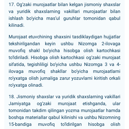
17. Og‘zaki murojaatlar bilan kelgan jismoniy shaxslar
va yuridik shaxslarning vakillari murojaatlar bilan
ishlash bo‘yicha mas’ul guruhlar tomonidan qabul
kilinadi.
Murojaat etuvchining shaxsini tasdiklaydigan hujjatlar
tekshirilgandan keyin ushbu Nizomga 2-ilovaga
muvofiq shakl bo‘yicha hisobga olish kartochkasi
to‘ldiriladi. Hisobga olish kartochkasi og‘zaki murojaat
sifatida, tegishliligi bo‘yicha ushbu Nizomga 3 va 4-
ilovaga muvofiq shakllar bo‘yicha murojaatlarni
ro‘yxatga olish jurnaliga zarur yozuvlarni kiritish orkali
ro‘yxatga olinadi.
18. Jismoniy shaxslar va yuridik shaxslarning vakillari
Jamiyatga og‘zaki murojaat etishganda, ular
tomonidan takdim qilingan yozma murojaatlar hamda
boshqa materiallar qabul kilinishi va ushbu Nizomning
15-bandiga muvofiq to‘ldirilgan hisobga olish