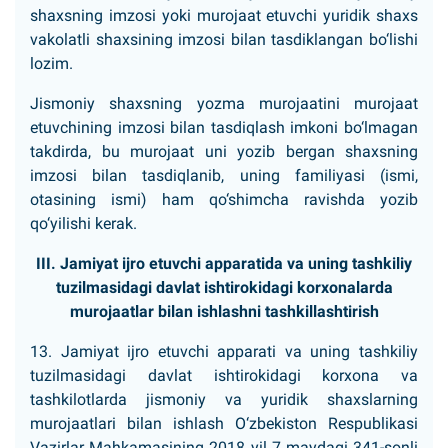
shaxsning imzosi yoki murojaat etuvchi yuridik shaxs
vakolatli shaxsining imzosi bilan tasdiklangan bo‘lishi
lozim.
Jismoniy shaxsning yozma murojaatini murojaat
etuvchining imzosi bilan tasdiqlash imkoni bo‘lmagan
takdirda, bu murojaat uni yozib bergan shaxsning
imzosi bilan tasdiqlanib, uning familiyasi (ismi,
otasining ismi) ham qo‘shimcha ravishda yozib
qo‘yilishi kerak.
III. Jamiyat ijro etuvchi apparatida va uning tashkiliy
tuzilmasidagi davlat ishtirokidagi korxonalarda
murojaatlar bilan ishlashni tashkillashtirish
13. Jamiyat ijro etuvchi apparati va uning tashkiliy
tuzilmasidagi davlat ishtirokidagi korxona va
tashkilotlarda jismoniy va yuridik shaxslarning
murojaatlari bilan ishlash O‘zbekiston Respublikasi
Vazirlar Mahkamasining 2018 yil 7 maydagi 341-sonli