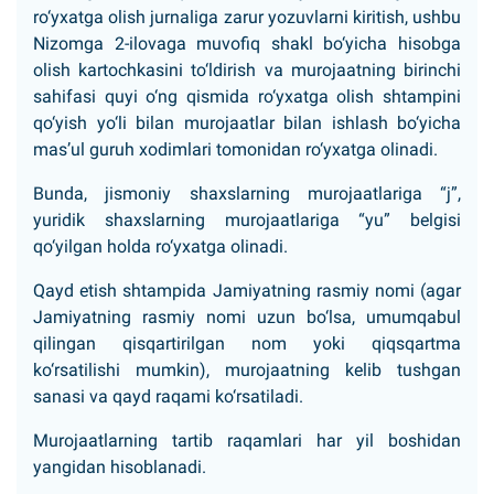
ro‘yxatga olish jurnaliga zarur yozuvlarni kiritish, ushbu
Nizomga 2-ilovaga muvofiq shakl bo‘yicha hisobga
olish kartochkasini to‘ldirish va murojaatning birinchi
sahifasi quyi o‘ng qismida ro‘yxatga olish shtampini
qo‘yish yo‘li bilan murojaatlar bilan ishlash bo‘yicha
mas’ul guruh xodimlari tomonidan ro‘yxatga olinadi.
Bunda, jismoniy shaxslarning murojaatlariga “j”,
yuridik shaxslarning murojaatlariga “yu” belgisi
qo‘yilgan holda ro‘yxatga olinadi.
Qayd etish shtampida Jamiyatning rasmiy nomi (agar
Jamiyatning rasmiy nomi uzun bo‘lsa, umumqabul
qilingan qisqartirilgan nom yoki qiqsqartma
ko‘rsatilishi mumkin), murojaatning kelib tushgan
sanasi va qayd raqami ko‘rsatiladi.
Murojaatlarning tartib raqamlari har yil boshidan
yangidan hisoblanadi.