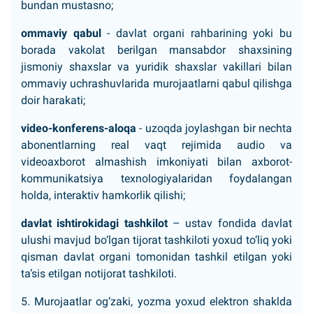
bundan mustasno;
ommaviy qabul
- davlat organi rahbarining yoki bu
borada vakolat berilgan mansabdor shaxsining
jismoniy shaxslar va yuridik shaxslar vakillari bilan
ommaviy uchrashuvlarida murojaatlarni qabul qilishga
doir harakati;
video-konferens-aloqa
- uzoqda joylashgan bir nechta
abonentlarning real vaqt rejimida audio va
videoaxborot almashish imkoniyati bilan axborot-
kommunikatsiya texnologiyalaridan foydalangan
holda, interaktiv hamkorlik qilishi;
davlat ishtirokidagi tashkilot
– ustav fondida davlat
ulushi mavjud bo‘lgan tijorat tashkiloti yoxud to‘liq yoki
qisman davlat organi tomonidan tashkil etilgan yoki
ta’sis etilgan notijorat tashkiloti.
5. Murojaatlar og‘zaki, yozma yoxud elektron shaklda