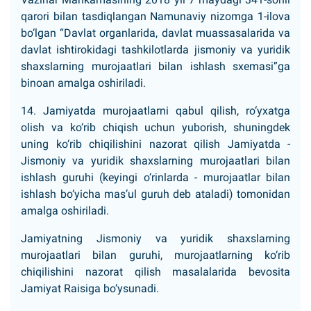
qarori bilan tasdiqlangan Namunaviy nizomga 1-ilova
bo‘lgan “Davlat organlarida, davlat muassasalarida va
davlat ishtirokidagi tashkilotlarda jismoniy va yuridik
shaxslarning murojaatlari bilan ishlash sxemasi”ga
binoan amalga oshiriladi.
14. Jamiyatda murojaatlarni qabul qilish, ro‘yxatga
olish va ko‘rib chiqish uchun yuborish, shuningdek
uning ko‘rib chiqilishini nazorat qilish Jamiyatda -
Jismoniy va yuridik shaxslarning murojaatlari bilan
ishlash guruhi (keyingi o‘rinlarda - murojaatlar bilan
ishlash bo‘yicha mas’ul guruh deb ataladi) tomonidan
amalga oshiriladi.
Jamiyatning Jismoniy va yuridik shaxslarning
murojaatlari bilan guruhi, murojaatlarning ko‘rib
chiqilishini nazorat qilish masalalarida bevosita
Jamiyat Raisiga bo‘ysunadi.