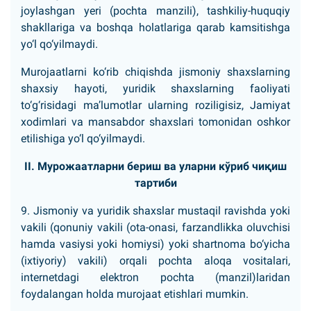
joylashgan yeri (pochta manzili), tashkiliy-huquqiy
shakllariga va boshqa holatlariga qarab kamsitishga
yo‘l qo‘yilmaydi.
Murojaatlarni ko‘rib chiqishda jismoniy shaxslarning
shaxsiy hayoti, yuridik shaxslarning faoliyati
to‘g‘risidagi ma’lumotlar ularning roziligisiz, Jamiyat
xodimlari va mansabdor shaxslari tomonidan oshkor
etilishiga yo‘l qo‘yilmaydi.
II. Мурожаатларни бериш ва уларни кўриб чиқиш
тартиби
9. Jismoniy va yuridik shaxslar mustaqil ravishda yoki
vakili (qonuniy vakili (ota-onasi, farzandlikka oluvchisi
hamda vasiysi yoki homiysi) yoki shartnoma bo‘yicha
(ixtiyoriy) vakili) orqali pochta aloqa vositalari,
internetdagi elektron pochta (manzil)laridan
foydalangan holda murojaat etishlari mumkin.