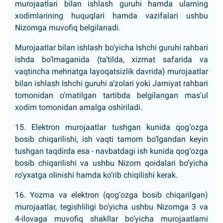
murojaatlari bilan ishlash guruhi hamda ularning
xodimlarining huquqlari hamda vazifalari ushbu
Nizomga muvofiq belgilanadi.
Murojaatlar bilan ishlash bo‘yicha Ishchi guruhi rahbari
ishda bo‘lmaganida (ta’tilda, xizmat safarida va
vaqtincha mehnatga layoqatsizlik davrida) murojaatlar
bilan ishlash Ishchi guruhi a’zolari yoki Jamiyat rahbari
tomonidan o‘rnatilgan tartibda belgilangan mas’ul
xodim tomonidan amalga oshiriladi.
15. Elektron murojaatlar tushgan kunida qog‘ozga
bosib chiqarilishi, ish vaqti tamom bo‘lgandan keyin
tushgan taqdirda esa - navbatdagi ish kunida qog‘ozga
bosib chiqarilishi va ushbu Nizom qoidalari bo‘yicha
ro‘yxatga olinishi hamda ko‘rib chiqilishi kerak.
16. Yozma va elektron (qog‘ozga bosib chiqarilgan)
murojaatlar, tegishliligi bo‘yicha ushbu Nizomga 3 va
4-ilovaga muvofiq shakllar bo‘yicha murojaatlarni