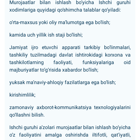
Murojaatlar bilan ishlash bo‘yicha Ishchi guruhi
xodimlariga quyidagi qo‘shimcha talablar qo‘yiladi:
o‘rta-maxsus yoki oliy ma’lumotga ega bo‘lish;
kamida uch yillik ish staji bo‘lishi;
Jamiyat ijro etuvchi apparati tarkibiy bo‘linmalari,
tashkiliy tuzilmadagi davlat ishtirokidagi korxona va
tashkilotlarning faoliyati, funksiyalariga oid
majburiyatlar to‘g‘risida xabardor bo‘lish;
yuksak ma’naviy-ahloqiy fazilatlarga ega bo‘lish;
kirishimlilik;
zamonaviy axborot-kommunikatsiya texnologiyalarini
qo‘llashni bilish.
Ishchi guruhi a’zolari murojaatlar bilan ishlash bo‘yicha
o‘z faoliyatini amalga oshirishda iltifotli, qat’iyatli,