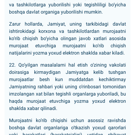
va tashkilotlarga yuborilishi yoki tegishliligi bo‘yicha
boshqa davlat organiga yuborilishi mumkin.
Zarur hollarda, Jamiyat, uning tarkibidagi davlat
ishtirokidagi korxona va tashkilotlardan murojaatni
ko‘rib chiqish bo‘yicha olingan javob xatlari asosida
murojaat etuvchiga murojaatni ko‘rib chiqish
natijalarini yozma yoxud elektron shaklda xabar kiladi.
22. Qo‘yilgan masalalarni hal etish o‘zining vakolati
doirasiga kirmaydigan Jamiyatga kelib tushgan
murojaatlar besh kun muddatdan kechiktirmay
Jamiyatning rahbari yoki uning o‘rinbosari tomonidan
imzolangan xat bilan tegishli organlarga yuboriladi, bu
haqda murojaat etuvchiga yozma yoxud elektron
shaklda xabar qilinadi.
Murojaatni ko‘rib chiqishi uchun asossiz ravishda
boshqa davlat organlariga o‘tkazish yoxud qarorlari
yoki harakatlari (harakatsizligi) ustidan shikoyat