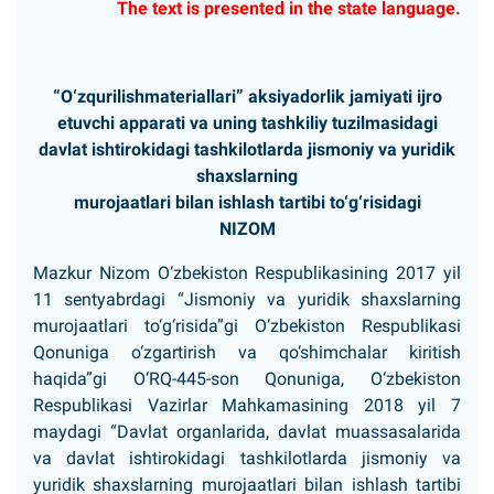
The text is presented in the state language.
“O‘zqurilishmateriallari” aksiyadorlik jamiyati ijro
etuvchi apparati va uning tashkiliy tuzilmasidagi
davlat ishtirokidagi tashkilotlarda jismoniy va yuridik
shaxslarning
murojaatlari bilan ishlash tartibi to‘g‘risidagi
NIZOM
Mazkur Nizom O‘zbekiston Respublikasining 2017 yil
11 sentyabrdagi “Jismoniy va yuridik shaxslarning
murojaatlari to‘g‘risida”gi O‘zbekiston Respublikasi
Qonuniga o‘zgartirish va qo‘shimchalar kiritish
haqida”gi O‘RQ-445-son Qonuniga, O‘zbekiston
Respublikasi Vazirlar Mahkamasining 2018 yil 7
maydagi “Davlat organlarida, davlat muassasalarida
va davlat ishtirokidagi tashkilotlarda jismoniy va
yuridik shaxslarning murojaatlari bilan ishlash tartibi