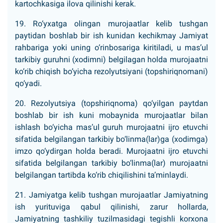
kartochkasiga ilova qilinishi kerak.
19. Ro‘yxatga olingan murojaatlar kelib tushgan
paytidan boshlab bir ish kunidan kechikmay Jamiyat
rahbariga yoki uning o‘rinbosariga kiritiladi, u mas’ul
tarkibiy guruhni (xodimni) belgilagan holda murojaatni
ko‘rib chiqish bo‘yicha rezolyutsiyani (topshiriqnomani)
qo‘yadi.
20. Rezolyutsiya (topshiriqnoma) qo‘yilgan paytdan
boshlab bir ish kuni mobaynida murojaatlar bilan
ishlash bo‘yicha mas’ul guruh murojaatni ijro etuvchi
sifatida belgilangan tarkibiy bo‘linma(lar)ga (xodimga)
imzo qo‘ydirgan holda beradi. Murojaatni ijro etuvchi
sifatida belgilangan tarkibiy bo‘linma(lar) murojaatni
belgilangan tartibda ko‘rib chiqilishini ta’minlaydi.
21. Jamiyatga kelib tushgan murojaatlar Jamiyatning
ish yurituviga qabul qilinishi, zarur hollarda,
Jamiyatning tashkiliy tuzilmasidagi tegishli korxona