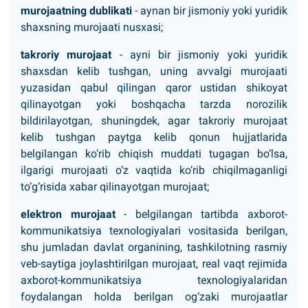
murojaatning dublikati
- aynan bir jismoniy yoki yuridik
shaxsning murojaati nusxasi;
takroriy murojaat
- ayni bir jismoniy yoki yuridik
shaxsdan kelib tushgan, uning avvalgi murojaati
yuzasidan qabul qilingan qaror ustidan shikoyat
qilinayotgan yoki boshqacha tarzda norozilik
bildirilayotgan, shuningdek, agar takroriy murojaat
kelib tushgan paytga kelib qonun hujjatlarida
belgilangan ko‘rib chiqish muddati tugagan bo‘lsa,
ilgarigi murojaati o‘z vaqtida ko‘rib chiqilmaganligi
to‘g‘risida xabar qilinayotgan murojaat;
elektron murojaat
- belgilangan tartibda axborot-
kommunikatsiya texnologiyalari vositasida berilgan,
shu jumladan davlat organining, tashkilotning rasmiy
veb-saytiga joylashtirilgan murojaat, real vaqt rejimida
axborot-kommunikatsiya texnologiyalaridan
foydalangan holda berilgan og‘zaki murojaatlar