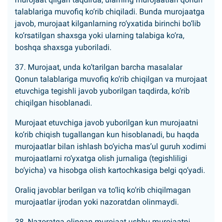
talablariga muvofiq ko‘rib chiqiladi. Bunda murojaatga
javob, murojaat kilganlarning ro‘yxatida birinchi bo‘lib
ko‘rsatilgan shaxsga yoki ularning talabiga ko‘ra,
boshqa shaxsga yuboriladi.
37. Murojaat, unda ko‘tarilgan barcha masalalar
Qonun talablariga muvofiq ko‘rib chiqilgan va murojaat
etuvchiga tegishli javob yuborilgan taqdirda, ko‘rib
chiqilgan hisoblanadi.
Murojaat etuvchiga javob yuborilgan kun murojaatni
ko‘rib chiqish tugallangan kun hisoblanadi, bu haqda
murojaatlar bilan ishlash bo‘yicha mas’ul guruh xodimi
murojaatlarni ro‘yxatga olish jurnaliga (tegishliligi
bo‘yicha) va hisobga olish kartochkasiga belgi qo‘yadi.
Oraliq javoblar berilgan va to‘liq ko‘rib chiqilmagan
murojaatlar ijrodan yoki nazoratdan olinmaydi.
38. Nazoratga olingan murojaat ushbu murojaatni