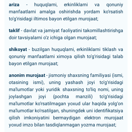
ariza
- huquqlarni, erkinliklarni va qonuniy
manfaatlarni amalga oshirishda yordam ko‘rsatish
to‘g‘risidagi iltimos bayon etilgan murojaat;
taklif
- davlat va jamiyat faoliyatini takomillashtirishga
doir tavsiyalarni o‘z ichiga olgan murojaat;
shikoyat
- buzilgan huquqlarni, erkinliklarni tiklash va
qonuniy manfaatlarni ximoya qilish to‘g‘risidagi talab
bayon etilgan murojaat;
anonim murojaat
- jismoniy shaxsning familiyasi (ismi,
otasining ismi), uning yashash joyi to‘g‘risidagi
ma’lumotlar yoki yuridik shaxsning to‘liq nomi, uning
joylashgan joyi (pochta manzili) to‘g‘risidagi
ma’lumotlar ko‘rsatilmagan yoxud ular haqida yolg‘on
ma’lumotlar ko‘rsatilgan, shuningdek uni identifikatsiya
qilish imkoniyatini bermaydigan elektron murojaat
yoxud imzo bilan tasdiqlanmagan yozma murojaat;