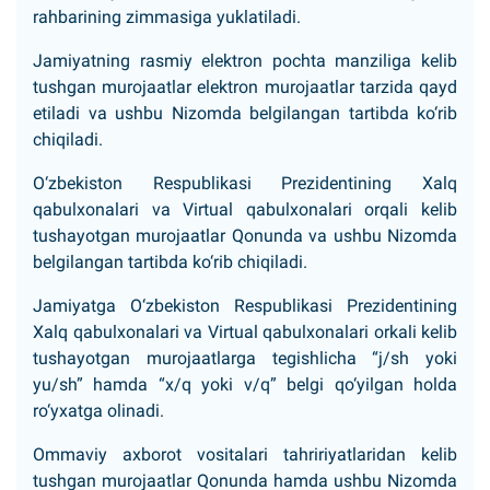
rahbarining zimmasiga yuklatiladi.
Jamiyatning rasmiy elektron pochta manziliga kelib
tushgan murojaatlar elektron murojaatlar tarzida qayd
etiladi va ushbu Nizomda belgilangan tartibda ko‘rib
chiqiladi.
O‘zbekiston Respublikasi Prezidentining Xalq
qabulxonalari va Virtual qabulxonalari orqali kelib
tushayotgan murojaatlar Qonunda va ushbu Nizomda
belgilangan tartibda ko‘rib chiqiladi.
Jamiyatga O‘zbekiston Respublikasi Prezidentining
Xalq qabulxonalari va Virtual qabulxonalari orkali kelib
tushayotgan murojaatlarga tegishlicha “j/sh yoki
yu/sh” hamda “x/q yoki v/q” belgi qo‘yilgan holda
ro‘yxatga olinadi.
Ommaviy axborot vositalari tahririyatlaridan kelib
tushgan murojaatlar Qonunda hamda ushbu Nizomda