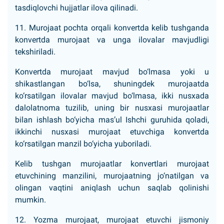
tasdiqlovchi hujjatlar ilova qilinadi.
11. Murojaat pochta orqali konvertda kelib tushganda
konvertda murojaat va unga ilovalar mavjudligi
tekshiriladi.
Konvertda murojaat mavjud bo‘lmasa yoki u
shikastlangan bo‘lsa, shuningdek murojaatda
ko‘rsatilgan ilovalar mavjud bo‘lmasa, ikki nusxada
dalolatnoma tuzilib, uning bir nusxasi murojaatlar
bilan ishlash bo‘yicha mas’ul Ishchi guruhida qoladi,
ikkinchi nusxasi murojaat etuvchiga konvertda
ko‘rsatilgan manzil bo‘yicha yuboriladi.
Kelib tushgan murojaatlar konvertlari murojaat
etuvchining manzilini, murojaatning jo‘natilgan va
olingan vaqtini aniqlash uchun saqlab qolinishi
mumkin.
12. Yozma murojaat, murojaat etuvchi jismoniy