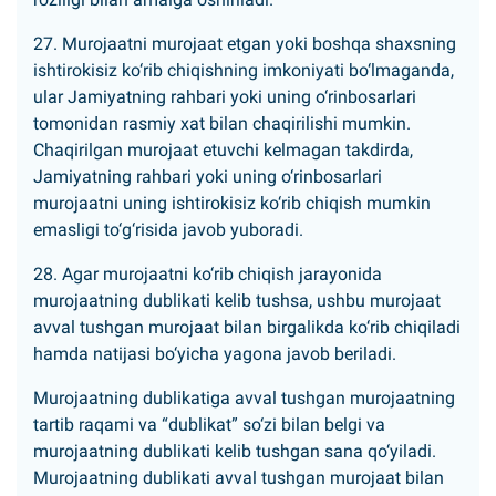
27. Murojaatni murojaat etgan yoki boshqa shaxsning
ishtirokisiz ko‘rib chiqishning imkoniyati bo‘lmaganda,
ular Jamiyatning rahbari yoki uning o‘rinbosarlari
tomonidan rasmiy xat bilan chaqirilishi mumkin.
Chaqirilgan murojaat etuvchi kelmagan takdirda,
Jamiyatning rahbari yoki uning o‘rinbosarlari
murojaatni uning ishtirokisiz ko‘rib chiqish mumkin
emasligi to‘g‘risida javob yuboradi.
28. Agar murojaatni ko‘rib chiqish jarayonida
murojaatning dublikati kelib tushsa, ushbu murojaat
avval tushgan murojaat bilan birgalikda ko‘rib chiqiladi
hamda natijasi bo‘yicha yagona javob beriladi.
Murojaatning dublikatiga avval tushgan murojaatning
tartib raqami va “dublikat” so‘zi bilan belgi va
murojaatning dublikati kelib tushgan sana qo‘yiladi.
Murojaatning dublikati avval tushgan murojaat bilan