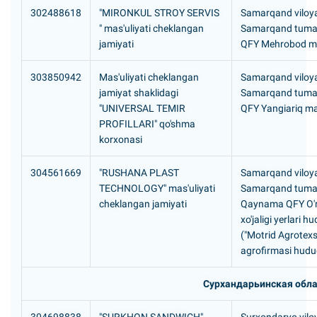
302488618
"MIRONKUL STROY SERVIS
Samarqand viloya
" mas'uliyati cheklangan
Samarqand tuman
jamiyati
QFY Mehrobod ma
303850942
Mas'uliyati cheklangan
Samarqand viloya
jamiyat shaklidagi
Samarqand tuman
"UNIVERSAL TEMIR
QFY Yangiariq ma
PROFILLARI" qo'shma
korxonasi
304561669
"RUSHANA PLAST
Samarqand viloya
TECHNOLOGY" mas'uliyati
Samarqand tuma
cheklangan jamiyati
Qaynama QFY O'
xo'jaligi yerlari h
("Motrid Agrotexs
agrofirmasi hudu
Сурхандарьинская обла