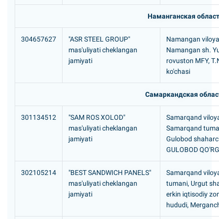
Наманганская облас
304657627
"ASR STEEL GROUP"
Namangan viloyat
mas'uliyati cheklangan
Namangan sh. Yu
jamiyati
rovuston MFY, T
ko'chasi
Самаркандская облас
301134512
"SAM ROS XOLOD"
Samarqand viloya
mas'uliyati cheklangan
Samarqand tuma
jamiyati
Gulobod shaharc
GULOBOD QO'RG
302105214
"BEST SANDWICH PANELS"
Samarqand viloya
mas'uliyati cheklangan
tumani, Urgut sha
jamiyati
erkin iqtisodiy zo
hududi, Merganc