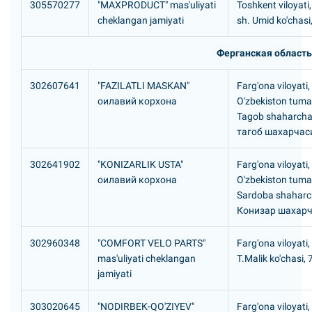
305570277
"MAXPRODUCT" mas'uliyati
Toshkent viloyati
cheklangan jamiyati
sh. Umid ko'chasi
Ферганская область
302607641
"FAZILATLI MASKAN"
Farg'ona viloyati,
оилавий корхона
O'zbekiston tuma
Tagob shaharcha
тагоб шахарчас
302641902
"KONIZARLIK USTA"
Farg'ona viloyati,
оилавий корхона
O'zbekiston tuma
Sardoba shaharc
Конизар шахар
302960348
"COMFORT VELO PARTS"
Farg'ona viloyati,
mas'uliyati cheklangan
T.Malik ko'chasi,
jamiyati
303020645
"NODIRBEK-QO'ZIYEV"
Farg'ona viloyati