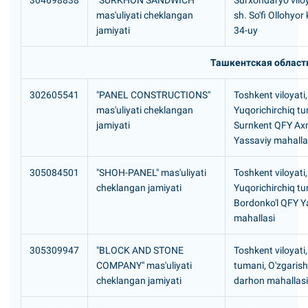
304698838
"SURKHON SANDWICH"
Surxondaryo viloy
mas'uliyati cheklangan
sh. So'fi Ollohyor 
jamiyati
34-uy
Ташкентская област
302605541
"PANEL CONSTRUCTIONS"
Toshkent viloyati,
mas'uliyati cheklangan
Yuqorichirchiq tu
jamiyati
Surnkent QFY A
Yassaviy mahalla
305084501
"SHOH-PANEL" mas'uliyati
Toshkent viloyati,
cheklangan jamiyati
Yuqorichirchiq tu
Bordonko'l QFY Y
mahallasi
305309947
"BLOCK AND STONE
Toshkent viloyati
COMPANY" mas'uliyati
tumani, O'zgaris
cheklangan jamiyati
darhon mahallasi