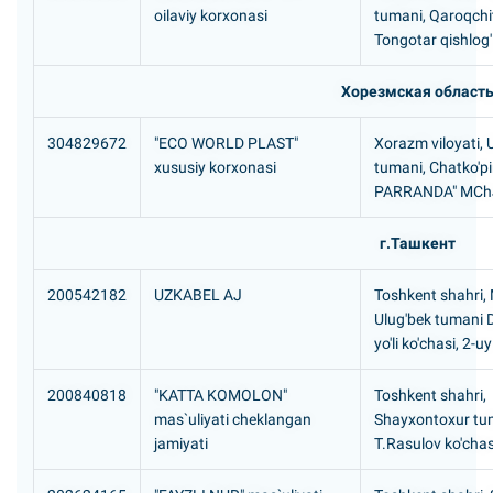
oilaviy korxonasi
tumani, Qaroqchi
Tongotar qishlog'
Хорезмская област
304829672
"ECO WORLD PLAST"
Xorazm viloyati,
xususiy korxonasi
tumani, Chatko'p
PARRANDA" MChJ
г.Ташкент
200542182
UZKABEL AJ
Toshkent shahri,
Ulug'bek tumani 
yo'li ko'chasi, 2-uy
200840818
"KATTA KOMOLON"
Toshkent shahri,
mas`uliyati cheklangan
Shayxontoxur tu
jamiyati
T.Rasulov ko'chas