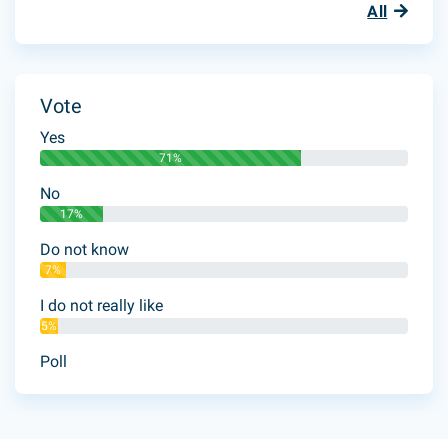
All
Vote
Yes
71%
No
17%
Do not know
7%
I do not really like
5%
Poll