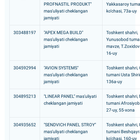
PROFNASTIL PRODUKT"
Yakkasaroy tuma
mas'uliyati cheklangan
ko'chasi, 73a-uy
jamiyati
303488197
"APEX MEGA BUILD"
Toshkent shahri,
mas'uliyati cheklangan
Yunusobod tuman
jamiyati
mavze, T.Zoxidov 
16-uy
304592994
"AVION SYSTEMS"
Toshkent shahri,
mas'uliyati cheklangan
tumani Usta Shiri
jamiyati
136a-uy
304895213
"LINEAR PANEL" mas'uliyati
Toshkent shahri,
cheklangan jamiyati
tumani Afrosiyob 
27-uy, 55-xona
304935652
"SENDVICH PANEL STROY"
Toshkent shahri,
mas'uliyati cheklangan
tumani Beshqayr
jamiyati
ko'chasi, 160-uy