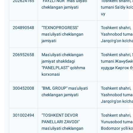
202624165
"FAYZLI NUR" mas`uliyati
Toshkent shahri, S
cheklangan jamiyati
tumani Sa'diy ko'
uy
204890548
"TEXNOPROGRESS"
Toshkent shahri,
mas'uliyati cheklangan
Yashnobod tuma
jamiyati
Jarqo'rg'on ko'cha
206952658
Mas'uliyati cheklangan
Toshkent shahri, S
jamiyat shaklidagi
tumani Жанубий
"PANELPLAST" qo'shma
худуди Киргок б
korxonasi
300452008
"BML GROUP" mas'uliyati
Toshkent shahri,
cheklangan jamiyati
Yashnobod tuma
Jarqo'rg'on ko'ch
301002494
"TOSHKENT DEVOR
Toshkent shahri,
PANELLARI ZAVODI"
Yunusobod tuma
mas'uliyati cheklangan
Bodomzor yo'li ko'