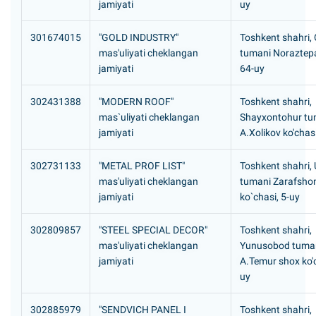
jamiyati
uy
301674015
"GOLD INDUSTRY"
Toshkent shahri,
mas'uliyati cheklangan
tumani Noraztepa
jamiyati
64-uy
302431388
"MODERN ROOF"
Toshkent shahri,
mas`uliyati cheklangan
Shayxontohur tu
jamiyati
A.Xolikov ko'chas
302731133
"METAL PROF LIST"
Toshkent shahri,
mas'uliyati cheklangan
tumani Zarafshon
jamiyati
ko`chasi, 5-uy
302809857
"STEEL SPECIAL DECOR"
Toshkent shahri,
mas'uliyati cheklangan
Yunusobod tuma
jamiyati
A.Temur shox ko'c
uy
302885979
"SENDVICH PANEL I
Toshkent shahri,