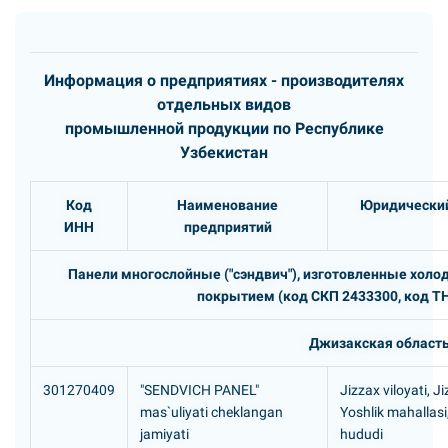
Информация о предприятиях - производителях
отдельных видов
промышленной продукции по Республике
Узбекистан
Код
Наименование
Юридический
ИНН
предприятий
Панели многослойные ("сэндвич"), изготовленные холо
покрытием (код СКП 2433300, код ТН
Джизакская област
301270409
"SENDVICH PANEL"
Jizzax viloyati, J
mas`uliyati cheklangan
Yoshlik mahallasi
jamiyati
hududi