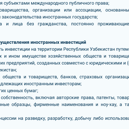
я субъектами международного публичного права;
варищества, организации или ассоциации, основанн
 законодательства иностранных государств;
тва и лица без гражданства, постоянно проживающи
существления иностранных инвестиций
ь инвестиции на территории Республики Узбекистан путем
х и ином имуществе хозяйственных обществ и товарище
гих предприятий, созданных совместно с юридическими и (
кистан;
 обществ и товариществ, банков, страховых организац
надлежащих иностранным инвесторам;
гих ценных бумаг;
собственность, включая авторские права, патенты, това
нные образцы, фирменные наименования и ноу-хау, а т
нцессии на разведку, разработку, добычу либо использов