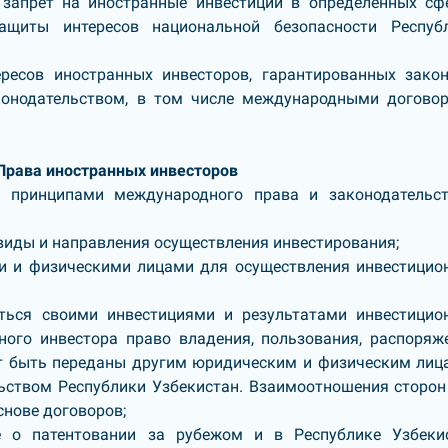
 запрет на иностранные инвестиции в определенных сф
щиты интересов национальной безопасности Респуб
ресов иностранных инвесторов, гарантированных зако
аконодательством, в том числе международными догово
 Права иностранных инвесторов
с принципами международного права и законодательс
виды и направления осуществления инвестирования;
и и физическими лицами для осуществления инвестицио
аться своими инвестициями и результатами инвестицио
ного инвестора право владения, пользования, распоряж
ут быть переданы другим юридическим и физическим лиц
ьством Республики Узбекистан. Взаимоотношения сторон
снове договоров;
е о патентовании за рубежом и в Республике Узбеки