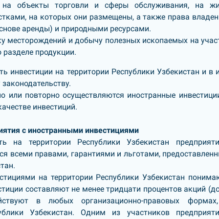
и на объекты торговли и сферы обслуживания, на ж
тками, на которых они размещены, а также права владен
основе аренды) и природными ресурсами.
дку месторождений и добычу полезных ископаемых на учас
о разделе продукции.
ь инвестиции на территории Республики Узбекистан и в 
 законодательству.
о или повторно осуществляются иностранные инвестиции
качестве инвестиций.
риятия с иностранными инвестициями
ть на территории Республики Узбекистан предприят
ся всеми правами, гарантиями и льготами, предоставлен
тан.
стициями на территории Республики Узбекистан понима
тиции составляют не менее тридцати процентов акций (до
йствуют в любых организационно-правовых формах
публики Узбекистан. Одним из участников предприят