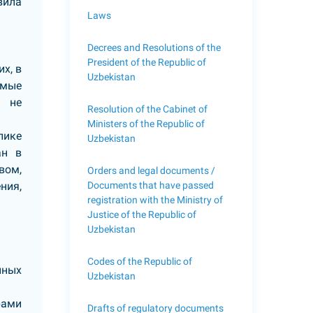
вила
Laws
Decrees and Resolutions of the
President of the Republic of
х, в
Uzbekistan
емые
, не
Resolution of the Cabinet of
Ministers of the Republic of
лике
Uzbekistan
ан в
вом,
Orders and legal documents /
Documents that have passed
ния,
registration with the Ministry of
Justice of the Republic of
Uzbekistan
Codes of the Republic of
нных
Uzbekistan
рами
Drafts of regulatory documents