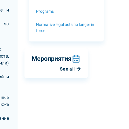
ые и
Programs
е за
Normative legal acts no longer in
force
:
ств,
Мероприятия
или)
See all
ий и
рные
акже
ание