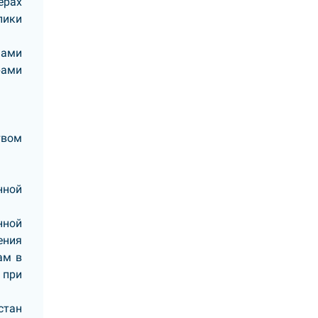
ерах
лики
нами
рами
твом
нной
нной
ения
ам в
 при
стан