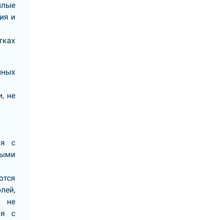
илые
ия и
тках
иных
, не
ия с
ными
ются
лей,
, не
ия с