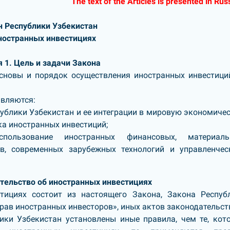
The text of the Articles is presented in Rus
н Республики Узбекистан
ностранных инвестициях
я 1. Цель и задачи Закона
сновы и порядок осуществления иностранных инвестици
вляются:
ублики Узбекистан и ее интеграции в мировую экономиче
ка иностранных инвестиций;
пользование иностранных финансовых, материаль
ов, современных зарубежных технологий и управленчес
ательство об иностранных инвестициях
тициях состоит из настоящего Закона, Закона Респуб
рав иностранных инвесторов», иных актов законодательст
ки Узбекистан установлены иные правила, чем те, кот