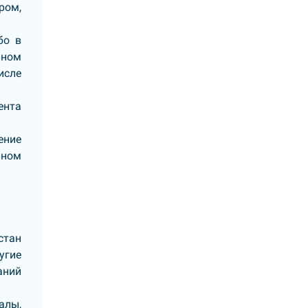
ром,
бо в
нном
исле
ента
ение
аном
стан
угие
аний
алы,