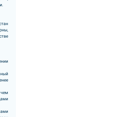
и.
стан
рны,
стве
ении
вный
енее
 чем
цами
мами