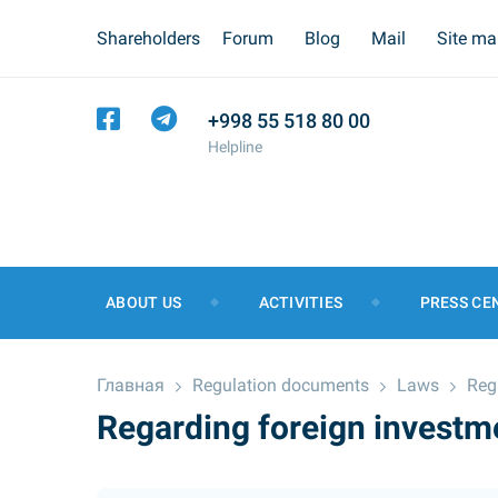
Shareholders
Forum
Blog
Mail
Site m
+998 55 518 80 00
Helpline
ABOUT US
ACTIVITIES
PRESS CE
Главная
Regulation documents
Laws
Reg
Regarding foreign investm