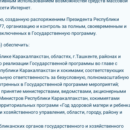
активным использованием возможностей средств массовой
сети Интернет.
ию, созданную распоряжением Президента Республики
77, организацию и контроль за полным, своевременным и
включенных в Государственную программу.
) обеспечить:
лике Каракалпакстан, областях, г.Ташкенте, районах и
о реализации Государственной программы во главе с
публики Каракалпакстан и хокимами; соответствующих
льную ответственность за безусловную, полномасштабную
тренных в Государственной программе мероприятий;
и принятие министерствами, ведомствами, акционерными
 Министров Республики Каракалпакстан, хокимиятами
территориальных программ «Год здоровой матери и ребенк
 хозяйственного управления, области, городу, району и
бликанских органов государственного и хозяйственного