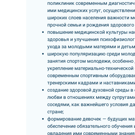
поликлиник современным диагностич
ими медицинских услуг, осуществлен
широких слоев населения важности м
прочной семьи и рождения здорового 
повышение медицинской культуры насе
здоровья и улучшения психофизиолог
ухода за молодыми матерями и детьми
широкую популяризацию среди молоде
занятия спортом молодежи, особенно 
укрепление материально-технической
современным спортивным оборудова
тренерскими кадрами и наставниками
создание здоровой духовной среды в 
любви в отношениях между супругами,
соседями, как важнейшего условия да
стране;
формирование девочек — будущих ма
обеспечение обязательного обучения 
овладения ими современными знаниям