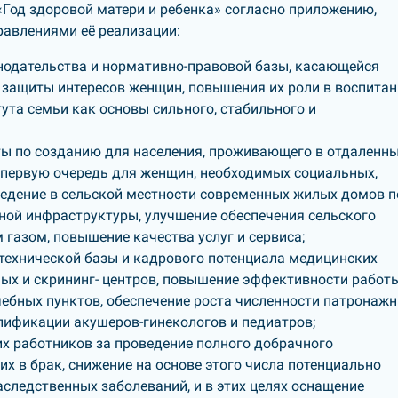
«Год здоровой матери и ребенка» согласно приложению,
авлениями её реализации:
одательства и нормативно-правовой базы, касающейся
, защиты интересов женщин, повышения их роли в воспита
тута семьи как основы сильного, стабильного и
ы по созданию для населения, проживающего в отдаленны
в первую очередь для женщин, необходимых социальных,
ведение в сельской местности современных жилых домов п
ной инфраструктуры, улучшение обеспечения сельского
 газом, повышение качества услуг и сервиса;
технической базы и кадрового потенциала медицинских
ных и скрининг- центров, повышение эффективности работ
чебных пунктов, обеспечение роста численности патронаж
лификации акушеров-гинекологов и педиатров;
их работников за проведение полного добрачного
х в брак, снижение на основе этого числа потенциально
ледственных заболеваний, и в этих целях оснащение