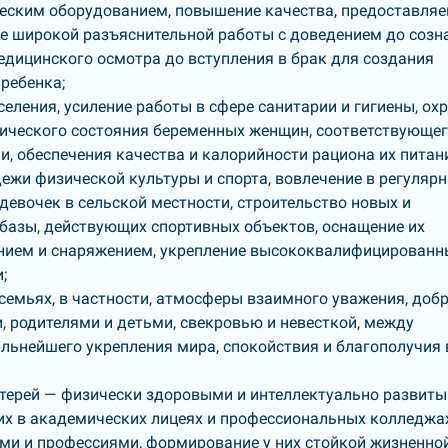
еским оборудованием, повышение качества, предоставля
ие широкой разъяснительной работы с доведением до созн
едицинского осмотра до вступления в брак для создания
ребенка;
ления, усиление работы в сфере санитарии и гигиены, ох
ического состояния беременных женщин, соответствующе
, обеспечения качества и калорийности рациона их питан
жи физической культуры и спорта, вовлечение в регуляр
девочек в сельской местности, строительство новых и
 базы, действующих спортивных объектов, оснащение их
нием и снаряжением, укрепление высококвалифицирован
;
семьях, в частности, атмосферы взаимного уважения, добр
 родителями и детьми, свекровью и невесткой, между
льнейшего укрепления мира, спокойствия и благополучия 
терей — физически здоровыми и интеллектуально развиты
их в академических лицеях и профессиональных колледжах
и и профессиями, формирование у них стойкой жизненно