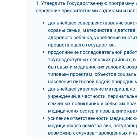
1. Утвердить Государственную программу 
определив приоритетными задачами и напр
дальнейшее совершенствование закон
охраны семьи, материнства и детства
здорового ребенка, укрепления инсти
процветающего государства;
продолжение последовательной работ
труднодоступных сельских районах, 
бытовых и медицинских условий, воз
типовым проектам, объектов социаль
населения питьевой водой, природным
дальнейшее укрепление материально-
учреждений, в частности, перинаталь
семейных поликлиник и сельских вра
медицинских сестер и повышение ква
усиление ответственности медицинск
медицинского осмотра лиц, вступающи
возможных случаев—врожденных и нас