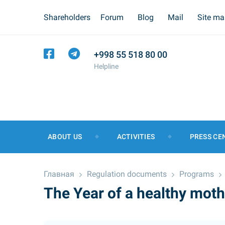
Shareholders
Forum
Blog
Mail
Site m
+998 55 518 80 00
Helpline
ABOUT US
ACTIVITIES
PRESS CE
Главная
Regulation documents
Programs
The Year of a healthy moth