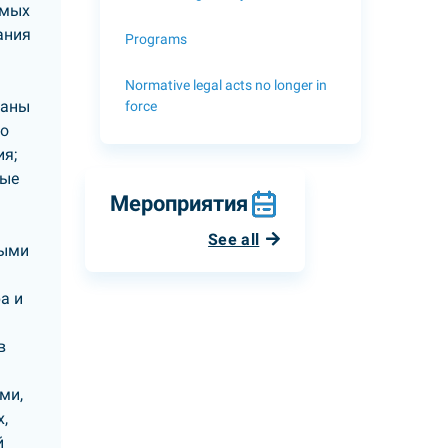
емых
ания
Programs
Normative legal acts no longer in
раны
force
го
ия;
ные
Мероприятия
See all
ными
а и
в
ми,
,
й