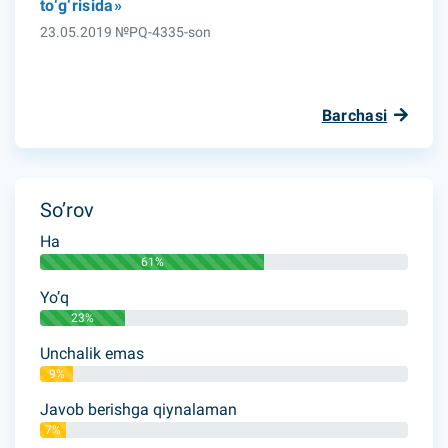
to‘g‘risida»
23.05.2019 №PQ-4335-son
Barchasi
So’rov
Ha
61%
Yo’q
23%
Unchalik emas
9%
Javob berishga qiynalaman
7%