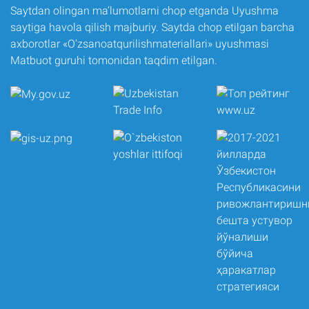
Saytdan olingan ma’lumotlarni chop etganda Uyushma
saytiga havola qilish majburiy. Saytda chop etilgan barcha
axborotlar «O‘zsanoatqurilishmateriallari» uyushmasi
Matbuot guruhi tomonidan taqdim etilgan.