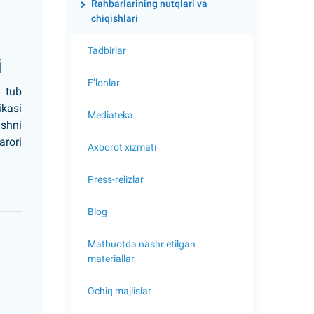
Rahbarlarining nutqlari va
chiqishlari
Tadbirlar
i
E’lonlar
a tub
ikasi
Mediateka
ishni
ro­ri
Axborot xizmati
Press-relizlar
Blog
Matbuotda nashr etilgan
materiallar
Ochiq majlislar