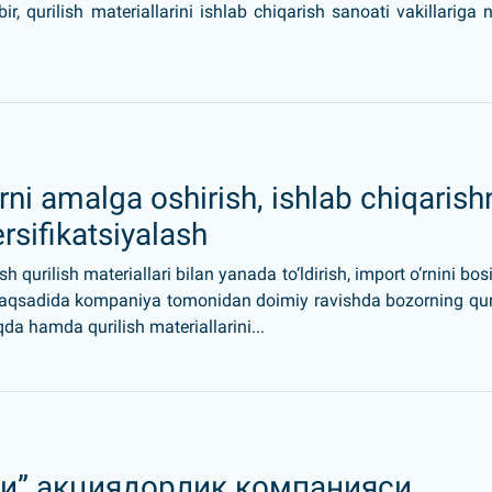
r, qurilish materiallarini ishlab chiqarish sanoati vakillariga 
rni amalga oshirish, ishlab chiqarish
rsifikatsiyalash
urilish materiallari bilan yanada to‘ldirish, import o‘rnini bos
 maqsadida kompaniya tomonidan doimiy ravishda bozorning qur
qda hamda qurilish materiallarini...
и” акциядорлик компанияси