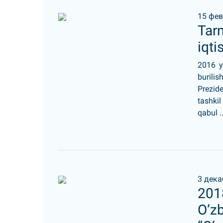
15 фев
Tar
iqti
2016 y
burili
Prezid
tashkil
qabul ..
3 дека
2018
O‘z