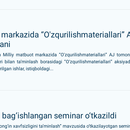
 markazida “O'zqurilishmateriallari” 
ani
 Milliy matbuot markazida “O'zqurilishmateriallari” AJ tomo
ri bilan ta’minlash borasidagi “O‘zqurilishmateriallari” aksiyad
lgan ishlar, istiqboldagi...
a bag‘ishlangan seminar o‘tkazildi
yong‘in xavfsizligini ta’minlash” mavzusida o‘tkazilayotgan semi