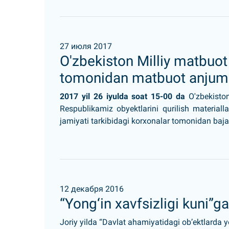
27 июля 2017
O'zbekiston Milliy matbuot
tomonidan matbuot anjum
2017 yil 26 iyulda soat 15-00 da
O'zbekiston
Respublikamiz obyektlarini qurilish materialla
jamiyati tarkibidagi korxonalar tomonidan bajari
12 декабря 2016
“Yong‘in xavfsizligi kuni”g
Joriy yilda “Davlat ahamiyatidagi ob’ektlarda 