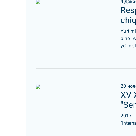
4 дека
Resp
chiq
Yurtim
bino va
yo‘llar,
20 ноя
XV 
"Se
2017
"Inter