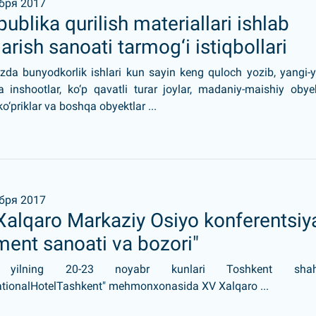
бря 2017
ublika qurilish materiallari ishlab
arish sanoati tarmog‘i istiqbollari
izda bunyodkorlik ishlari kun sayin keng quloch yozib, yangi-
 inshootlar, ko‘p qavatli turar joylar, madaniy-maishiy obyek
 ko‘priklar va boshqa obyektlar ...
бря 2017
Xalqaro Markaziy Osiyo konferentsiy
ment sanoati va bozori"
 yilning 20-23 noyabr kunlari Toshkent shahr
nationalHotelTashkent" mehmonxonasida XV Xalqaro ...