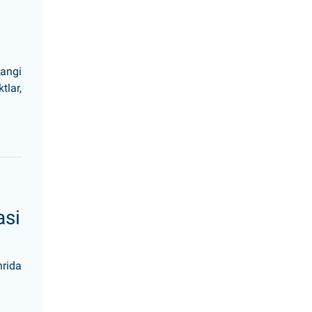
yangi
tlar,
asi
ida