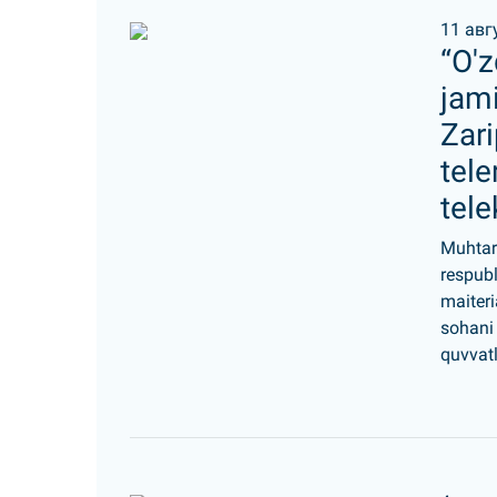
11 авг
“O'z
jami
Zari
tel
tele
Muhtar
respubl
maiteri
sohani 
quvvatl