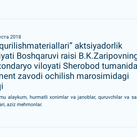
уста 2018
qurilishmateriallari” aktsiyadorlik
yati Boshqaruvi raisi B.K.Zaripovnin
xondaryo viloyati Sherobod tumanida
ment zavodi ochilish marosimidagi
i
mu alaykum, hurmatli xonimlar va janoblar, quruvchilar va s
ari, aziz mehmonlar.