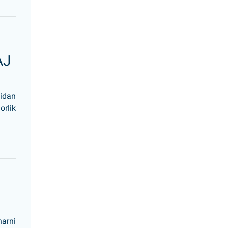
AJ
nidan
orlik
narni