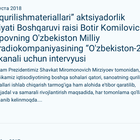
уста 2018
qurilishmateriallari” aktsiyadorlik
yati Boshqaruvi raisi Botir Komilovi
povning O'zbekiston Milliy
eradiokompaniyasining “O'zbekiston-
kanali uchun intervyusi
am Prezidentimiz Shavkat Miromonovich Mirziyoev tomonidan,
ikamiz iqtisodiyotining boshqa sohalari qatori, sanoatning quril
allari ishlab chiqarish tarmog'iga ham alohida e'tibor qaratilib,
jadal va samarali rivojlantirish maqsadida, har tomonlama qo'll
anib kelinmoqda....