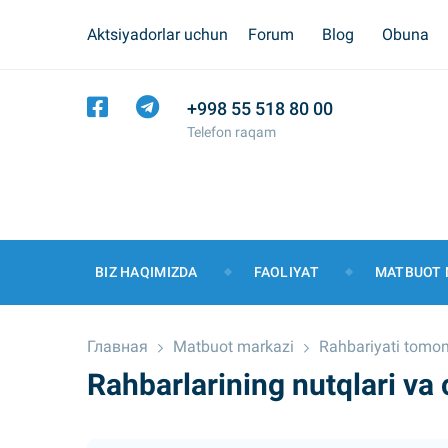
Aktsiyadorlar uchun
Forum
Blog
Obuna
+998 55 518 80 00
Telefon raqam
BIZ HAQIMIZDA
FAOLIYAT
MATBUOT 
Главная
Matbuot markazi
Rahbariyati tomon
Rahbarlarining nutqlari va 