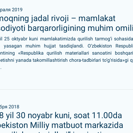
раля 2019
moqning jadal rivoji – mamlakat
sodiyoti barqarorligining muhim omil
il 25 oktyabr kuni mamlakatimizda qurilish tarmog‘i sohasid
sh yasagan muhim huj­jat tasdiqlandi. O‘zbekis­ton Respubl
entining «Respublika qurilish materiallari sanoatini boshqar
 etishni yanada takomillashtirish chora-tadbirlari to‘g‘risida»gi qa
.
бря 2018
 yil 30 noyabr kuni, soat 11.00da
bekiston Milliy matbuot markazida