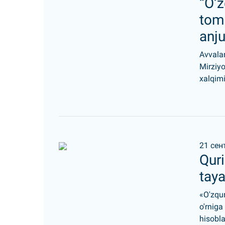
“O‘z
tom
anj
Avvala
Mirziy
xalqimi
21 сен
Quri
tay
«O'zqur
o'rnig
hisobla