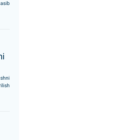
nasib
ni
ishni
ilish