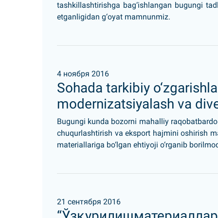
tashkillashtirishga bag‘ishlangan bugungi tadbi
etganligidan g‘oyat mamnunmiz.
4 ноября 2016
Sohada tarkibiy o‘zgarishla
modernizatsiyalash va dive
Bugungi kunda bozorni mahalliy raqobatbardosh q
chuqurlashtirish va eksport hajmini oshirish
materiallariga bo‘lgan ehtiyoji o‘rganib borilmo
21 сентября 2016
“Ўзқурилишматериаллар