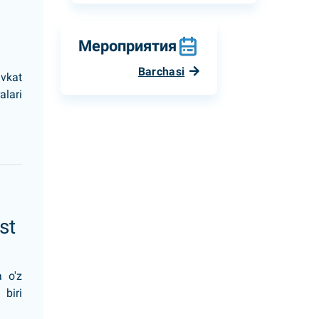
Мероприятия
Barchasi
vkat
lari
st
a o'z
biri