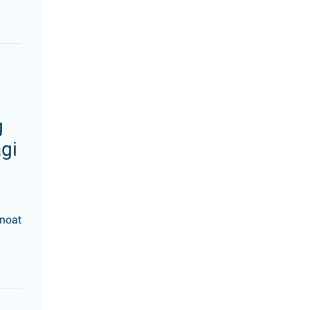
g
gi
anoat