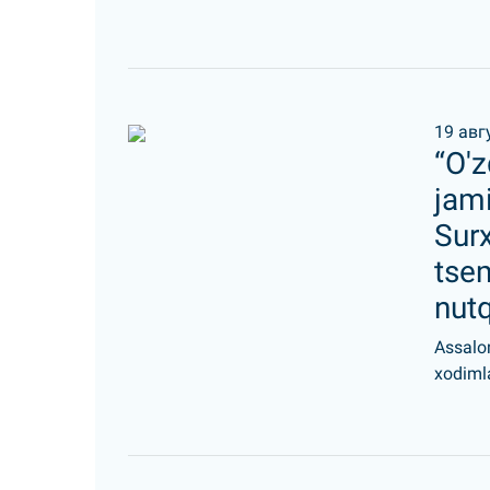
19 авг
“O'z
jami
Sur
tse
nutq
Assalo
xodiml