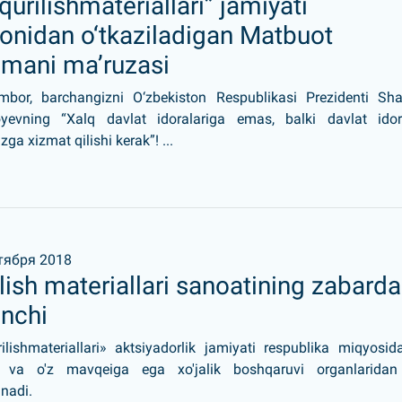
qurilishmateriallari” jamiyati
onidan o‘tkaziladigan Matbuot
umani ma’ruzasi
mbor, barchangizni O‘zbekiston Respublikasi Prezidenti Sha
oyevning “Xalq davlat idoralariga emas, balki davlat idora
zga xizmat qilishi kerak”! ...
тября 2018
lish materiallari sanoatining zabarda
anchi
ilishmateriallari» aktsiyadorlik jamiyati respublika miqyosid
a va o'z mavqeiga ega xo'jalik boshqaruvi organlaridan 
nadi.