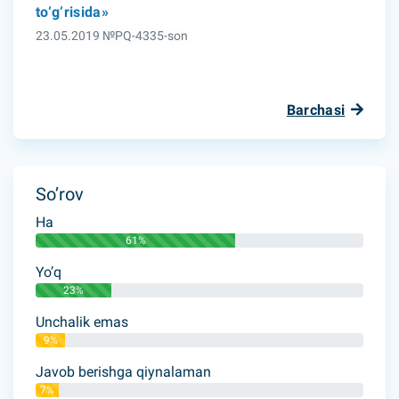
to‘g‘risida»
23.05.2019 №PQ-4335-son
Barchasi
So’rov
Ha
61%
Yo’q
23%
Unchalik emas
9%
Javob berishga qiynalaman
7%