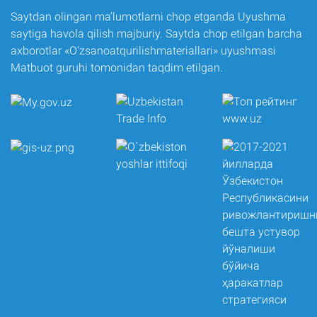
Saytdan olingan ma’lumotlarni chop etganda Uyushma
saytiga havola qilish majburiy. Saytda chop etilgan barcha
axborotlar «O‘zsanoatqurilishmateriallari» uyushmasi
Matbuot guruhi tomonidan taqdim etilgan.