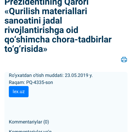
Prezidentining Qarori
«Qurilish materiallari
sanoatini jadal
rivojlantirishga oid
qo‘shimcha chora-tadbirlar
to‘g‘risida»
Ro’yxatdan o’tish muddati: 23.05.2019 y.
Raqam: PQ-4335-son
lex.uz
Kommentariylar (0)
Kommentariylar yo’q