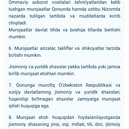
Ommaviy axborot vositalari tahririyatlaridan kelib
tushgan murojaatlar Qonunda hamda ushbu Nizomda
nazarda tutilgan tartibda va muddatlarda ko‘rib
chiqiladi.
Murojaatlar davlat tilida va boshqa tillarda berilishi
mumkin.
6. Murojaatlar arizalar, takliflar va shikoyatlar tarzida
bo‘lishi mumkin.
Jismoniy va yuridik shaxslar yakka tartibda yoki jamoa
bo‘lib murojaat etishlari mumkin.
7. Qonunga muvofiq O‘zbekiston Respublikasi va
xorijiy davlatlarning jismoniy va yuridik shaxslari,
fuqaroligi bo‘lmagan shaxslar Jamiyatga murojaat
qilish huquqiga ega.
8. Murojaat etish huquqidan foydalanilayotganda
jismoniy shaxsning jinsi, irqi, millati, tili, dini, ijtimoiy