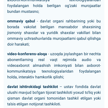
foydalangan holda berilgan og‘zaki murojaatlar
bundan mustasno;
ommaviy qabul
- davlat organi rahbarining yoki bu
borada vakolat berilgan mansabdor shaxsining
jismoniy shaxslar va yuridik shaxslar vakillari bilan
ommaviy uchrashuvlarida murojaatlarni qabul qilishga
doir harakati;
video-konferens-aloqa
- uzoqda joylashgan bir nechta
abonentlarning real vaqt rejimida audio va
videoaxborot almashish imkoniyati bilan axborot-
kommunikatsiya texnologiyalaridan foydalangan
holda, interaktiv hamkorlik qilishi;
davlat ishtirokidagi tashkilot
– ustav fondida davlat
ulushi mavjud bo‘lgan tijorat tashkiloti yoxud to‘liq yoki
qisman davlat organi tomonidan tashkil etilgan yoki
ta’sis etilgan notijorat tashkiloti.