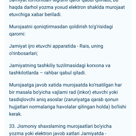
haqda darhol yozma yoxud elektron shaklda murojaat
etuvchiga xabar beriladi.
Murojaatni qoniqtirmasdan qoldirish to‘g‘risidagi
qarorni:
Jamiyat ijro etuvchi apparatida - Rais, uning
o‘rinbosarlari;
Jamiyatning tashkiliy tuzilmasidagi korxona va
tashkilotlarda – rahbar qabul qiladi.
Murojaatga javob xatida murojaatda ko‘rsatilgan har
bir masala bo‘yicha vajlarni rad (inkor) etuvchi yoki
tasdiqlovchi aniq asoslar (zaruriyatga qarab qonun
hujjatlari normalariga havolalar qilingan holda) bo‘lishi
kerak.
33. Jismoniy shaxslarning murojaatlari bo‘yicha
yozma yoki elektron javob xatlari Jamiyatda -