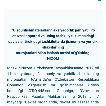
“O‘zqurilishmateriallari” aksiyadorlik jamiyati ijro
etuvchi apparati va uning tashkiliy tuzilmasidagi
davlat ishtirokidagi tashkilotlarda jismoniy va yuridik
shaxslarning
murojaatlari bilan ishlash tartibi to‘g‘risidagi
NIZOM
Mazkur Nizom O‘zbekiston Respublikasining 2017 yil
11 sentyabrdagi “Jismoniy va yuridik shaxslarning
murojaatlari to‘g‘risida”gi O‘zbekiston Respublikasi
Qonuniga o‘zgartirish va qo‘shimchalar kiritish
haqida”gi O‘RQ-445-son Qonuniga, O‘zbekiston
Respublikasi Vazirlar Mahkamasining 2018 yil 7
maydagi “Davlat organlarida, davlat muassasalarida