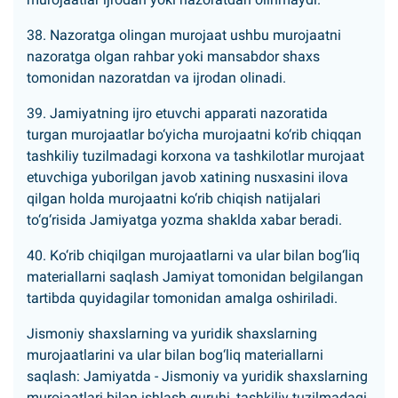
38. Nazoratga olingan murojaat ushbu murojaatni
nazoratga olgan rahbar yoki mansabdor shaxs
tomonidan nazoratdan va ijrodan olinadi.
39. Jamiyatning ijro etuvchi apparati nazoratida
turgan murojaatlar bo‘yicha murojaatni ko‘rib chiqqan
tashkiliy tuzilmadagi korxona va tashkilotlar murojaat
etuvchiga yuborilgan javob xatining nusxasini ilova
qilgan holda murojaatni ko‘rib chiqish natijalari
to‘g‘risida Jamiyatga yozma shaklda xabar beradi.
40. Ko‘rib chiqilgan murojaatlarni va ular bilan bog‘liq
materiallarni saqlash Jamiyat tomonidan belgilangan
tartibda quyidagilar tomonidan amalga oshiriladi.
Jismoniy shaxslarning va yuridik shaxslarning
murojaatlarini va ular bilan bog‘liq materiallarni
saqlash: Jamiyatda - Jismoniy va yuridik shaxslarning
murojaatlari bilan ishlash guruhi, tashkiliy tuzilmadagi