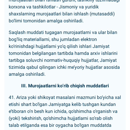
korxona va tashkilotlar - Jismoniy va yuridik
shaxslarning murojaatlari bilan ishlash (mutasaddi)
bo‘limi tomonidan amalga oshiriladi.
Saqlash muddati tugagan murojaatlarni va ular bilan
bog‘liq materiallarni, shu jumladan elektron
ko‘rinishdagi hujjatlarni yo‘q qilish ishlari Jamiyat
tomonidan belgilangan tartibda hamda arxiv ishlarini
tartibga soluvchi normativ-huquqiy hujjatlar, Jamiyat
tizimida qabul qilingan ichki me’yoriy hujjatlar asosida
amalga oshiriladi.
III. Murojaatlarni ko‘rib chiqish muddatlari
41. Ariza yoki shikoyat masalani mazmuni bo‘yicha xal
etishi shart bo‘lgan Jamiyatga kelib tushgan kundan
e’tiboran o‘n besh kun ichida, qo‘shimcha o‘rganish va
(yoki) tekshirish, qo‘shimcha hujjatlarni so‘rab olish
talab etilganda esa bir oygacha bo‘lgan muddatda