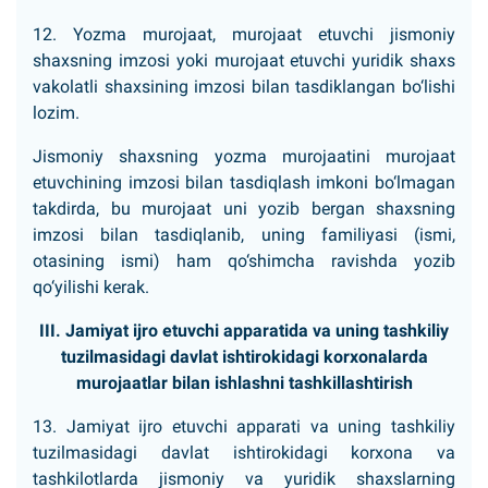
12. Yozma murojaat, murojaat etuvchi jismoniy
shaxsning imzosi yoki murojaat etuvchi yuridik shaxs
vakolatli shaxsining imzosi bilan tasdiklangan bo‘lishi
lozim.
Jismoniy shaxsning yozma murojaatini murojaat
etuvchining imzosi bilan tasdiqlash imkoni bo‘lmagan
takdirda, bu murojaat uni yozib bergan shaxsning
imzosi bilan tasdiqlanib, uning familiyasi (ismi,
otasining ismi) ham qo‘shimcha ravishda yozib
qo‘yilishi kerak.
III. Jamiyat ijro etuvchi apparatida va uning tashkiliy
tuzilmasidagi davlat ishtirokidagi korxonalarda
murojaatlar bilan ishlashni tashkillashtirish
13. Jamiyat ijro etuvchi apparati va uning tashkiliy
tuzilmasidagi davlat ishtirokidagi korxona va
tashkilotlarda jismoniy va yuridik shaxslarning