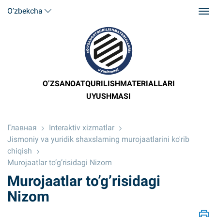
O’zbekcha
O’ZSANOATQURILISHMATERIALLARI
UYUSHMASI
Главная
Interaktiv xizmatlar
Jismoniy va yuridik shaxslarning murojaatlarini ko'rib
chiqish
Murojaatlar to’g’risidagi Nizom
Murojaatlar to’g’risidagi
Nizom