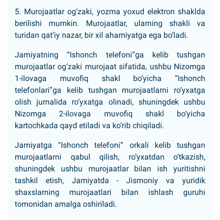
5. Murojaatlar og‘zaki, yozma yoxud elektron shaklda
berilishi mumkin. Murojaatlar, ularning shakli va
turidan qat’iy nazar, bir xil ahamiyatga ega bo‘ladi.
Jamiyatning “Ishonch telefoni”ga kelib tushgan
murojaatlar og‘zaki murojaat sifatida, ushbu Nizomga
1-ilovaga muvofiq shakl bo‘yicha “Ishonch
telefonlari”ga kelib tushgan murojaatlarni ro‘yxatga
olish jurnalida ro‘yxatga olinadi, shuningdek ushbu
Nizomga 2-ilovaga muvofiq shakl bo‘yicha
kartochkada qayd etiladi va ko‘rib chiqiladi.
Jamiyatga “Ishonch telefoni” orkali kelib tushgan
murojaatlarni qabul qilish, ro‘yxatdan o‘tkazish,
shuningdek ushbu murojaatlar bilan ish yuritishni
tashkil etish, Jamiyatda - Jismoniy va yuridik
shaxslarning murojaatlari bilan ishlash guruhi
tomonidan amalga oshiriladi.