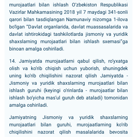
murojaatlari bilan ishlash O‘zbekiston Respublikasi
Vazirlar Mahkamasining 2018 yil 7 maydagi 341-sonli
qarori bilan tasdiqlangan Namunaviy nizomga 1-ilova
bo‘lgan “Davlat organlarida, davlat muassasalarida va
davlat ishtirokidagi tashkilotlarda jismoniy va yuridik
shaxslarning murojaatlari bilan ishlash sxemasi”ga
binoan amalga oshiriladi.
14. Jamiyatda murojaatlarni qabul qilish, ro‘yxatga
olish va ko‘rib chiqish uchun yuborish, shuningdek
uning ko‘rib chiqilishini nazorat qilish Jamiyatda -
Jismoniy va yuridik shaxslarning murojaatlari bilan
ishlash guruhi (keyingi o‘rinlarda - murojaatlar bilan
ishlash bo‘yicha mas’ul guruh deb ataladi) tomonidan
amalga oshiriladi.
Jamiyatning Jismoniy va yuridik shaxslarning
murojaatlari bilan guruhi, murojaatlarning ko‘rib
chiqilishini nazorat qilish masalalarida bevosita