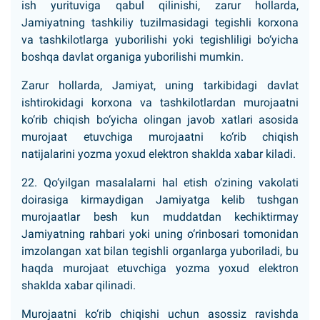
ish yurituviga qabul qilinishi, zarur hollarda,
Jamiyatning tashkiliy tuzilmasidagi tegishli korxona
va tashkilotlarga yuborilishi yoki tegishliligi bo‘yicha
boshqa davlat organiga yuborilishi mumkin.
Zarur hollarda, Jamiyat, uning tarkibidagi davlat
ishtirokidagi korxona va tashkilotlardan murojaatni
ko‘rib chiqish bo‘yicha olingan javob xatlari asosida
murojaat etuvchiga murojaatni ko‘rib chiqish
natijalarini yozma yoxud elektron shaklda xabar kiladi.
22. Qo‘yilgan masalalarni hal etish o‘zining vakolati
doirasiga kirmaydigan Jamiyatga kelib tushgan
murojaatlar besh kun muddatdan kechiktirmay
Jamiyatning rahbari yoki uning o‘rinbosari tomonidan
imzolangan xat bilan tegishli organlarga yuboriladi, bu
haqda murojaat etuvchiga yozma yoxud elektron
shaklda xabar qilinadi.
Murojaatni ko‘rib chiqishi uchun asossiz ravishda