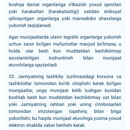
boshqa davlat organlariga o‘tkazish yoxud qarorlari
yoki harakatlari (harakatsizligi) ustidan shikoyat
qilinayotgan organlarga yoki mansabdor shaxslarga
yuborish taqiqlanadi.
Agar murojaatlarda ularni tegishli organlarga yuborish
uchun zarur bo‘lgan ma’lumotlar mavjud bo‘lmasa, u
holda ular besh kun muddatdan kechiktirmay
asoslantirilgan tushuntirish bilan murojaat
etuvchilarga qaytariladi.
23. Jamiyatning tashkiliy tuzilmasidagi korxona va
tashkilotlar tomonidan ko‘rib chiqilishi kerak bo‘lgan
murojaatlar, unga murojaat kelib tushgan kunidan
boshlab besh kun muddatdan kechiktirmay xat bilan
yoki Jamiyatning rahbari yoki uning o‘rinbosarlari
tomonidan imzolangan topshiriq bilan birga
yuborilishi, bu haqda murojaat etuvchiga yozma yoxud
elektron shaklda xabar berilishi kerak.