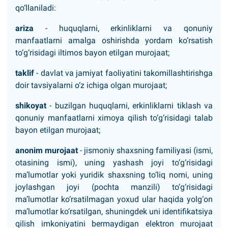
qo‘llaniladi:
ariza
- huquqlarni, erkinliklarni va qonuniy
manfaatlarni amalga oshirishda yordam ko‘rsatish
to‘g‘risidagi iltimos bayon etilgan murojaat;
taklif
- davlat va jamiyat faoliyatini takomillashtirishga
doir tavsiyalarni o‘z ichiga olgan murojaat;
shikoyat
- buzilgan huquqlarni, erkinliklarni tiklash va
qonuniy manfaatlarni ximoya qilish to‘g‘risidagi talab
bayon etilgan murojaat;
anonim murojaat
- jismoniy shaxsning familiyasi (ismi,
otasining ismi), uning yashash joyi to‘g‘risidagi
ma’lumotlar yoki yuridik shaxsning to‘liq nomi, uning
joylashgan joyi (pochta manzili) to‘g‘risidagi
ma’lumotlar ko‘rsatilmagan yoxud ular haqida yolg‘on
ma’lumotlar ko‘rsatilgan, shuningdek uni identifikatsiya
qilish imkoniyatini bermaydigan elektron murojaat