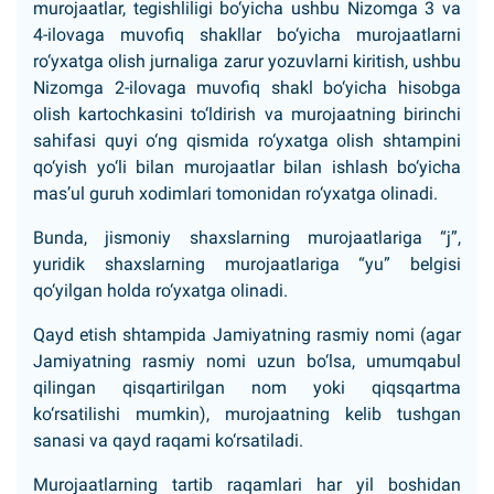
murojaatlar, tegishliligi bo‘yicha ushbu Nizomga 3 va
4-ilovaga muvofiq shakllar bo‘yicha murojaatlarni
ro‘yxatga olish jurnaliga zarur yozuvlarni kiritish, ushbu
Nizomga 2-ilovaga muvofiq shakl bo‘yicha hisobga
olish kartochkasini to‘ldirish va murojaatning birinchi
sahifasi quyi o‘ng qismida ro‘yxatga olish shtampini
qo‘yish yo‘li bilan murojaatlar bilan ishlash bo‘yicha
mas’ul guruh xodimlari tomonidan ro‘yxatga olinadi.
Bunda, jismoniy shaxslarning murojaatlariga “j”,
yuridik shaxslarning murojaatlariga “yu” belgisi
qo‘yilgan holda ro‘yxatga olinadi.
Qayd etish shtampida Jamiyatning rasmiy nomi (agar
Jamiyatning rasmiy nomi uzun bo‘lsa, umumqabul
qilingan qisqartirilgan nom yoki qiqsqartma
ko‘rsatilishi mumkin), murojaatning kelib tushgan
sanasi va qayd raqami ko‘rsatiladi.
Murojaatlarning tartib raqamlari har yil boshidan