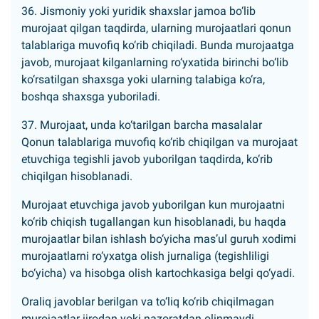
36. Jismoniy yoki yuridik shaxslar jamoa bo‘lib
murojaat qilgan taqdirda, ularning murojaatlari qonun
talablariga muvofiq ko‘rib chiqiladi. Bunda murojaatga
javob, murojaat kilganlarning ro‘yxatida birinchi bo‘lib
ko‘rsatilgan shaxsga yoki ularning talabiga ko‘ra,
boshqa shaxsga yuboriladi.
37. Murojaat, unda ko‘tarilgan barcha masalalar
Qonun talablariga muvofiq ko‘rib chiqilgan va murojaat
etuvchiga tegishli javob yuborilgan taqdirda, ko‘rib
chiqilgan hisoblanadi.
Murojaat etuvchiga javob yuborilgan kun murojaatni
ko‘rib chiqish tugallangan kun hisoblanadi, bu haqda
murojaatlar bilan ishlash bo‘yicha mas’ul guruh xodimi
murojaatlarni ro‘yxatga olish jurnaliga (tegishliligi
bo‘yicha) va hisobga olish kartochkasiga belgi qo‘yadi.
Oraliq javoblar berilgan va to‘liq ko‘rib chiqilmagan
murojaatlar ijrodan yoki nazoratdan olinmaydi.