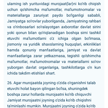
ularning ish yurituvidagi murojaat(lar)ni ko‘rib chiqish
uchun qo‘shimcha ma’lumotlar, ma’lumotnomalar va
materiallarga zaruriyat paydo bo‘lganligi sababli,
Jamiyatga so‘rovlar yuborilganda, Jamiyatning rahbari
va o‘rinbosarlari so‘ralayotgan axborotlar davlat sirini
yoki qonun bilan qo‘riqlanadigan boshqa sirni tashkil
etuvchi ma’lumotlarni o‘z ichiga olgan bo‘lmasa,
jismoniy va yuridik shaxslarning huquqlari, erkinliklari
hamda qonuniy manfaatlariga, jamiyat va davlat
manfaatlariga zarar yetkazmasa, tegishli qo‘shimcha
ma’lumotlar, ma’lumotnomalar va materiallarni so‘rov
yuborgan davlat organlariga, tashkilotlarga o‘n kun
ichida takdim etishlari shart.
26. Agar murojaatda joyning o‘zida o‘rganishni talab
etuvchi holat bayon qilingan bo‘lsa, shuningdek
boshqa zarur hollarda murojaatni ko‘rib chiquvchi
Jamiyat murojaatni joyning o‘zida ko‘rib chiqishni
ta’minlashi mumkin. Murojaatni joyning o‘zida ko‘rib