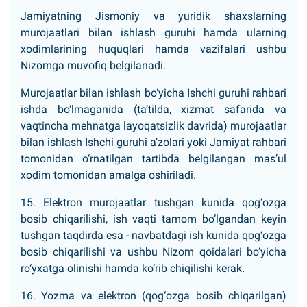
Jamiyatning Jismoniy va yuridik shaxslarning
murojaatlari bilan ishlash guruhi hamda ularning
xodimlarining huquqlari hamda vazifalari ushbu
Nizomga muvofiq belgilanadi.
Murojaatlar bilan ishlash bo‘yicha Ishchi guruhi rahbari
ishda bo‘lmaganida (ta’tilda, xizmat safarida va
vaqtincha mehnatga layoqatsizlik davrida) murojaatlar
bilan ishlash Ishchi guruhi a’zolari yoki Jamiyat rahbari
tomonidan o‘rnatilgan tartibda belgilangan mas’ul
xodim tomonidan amalga oshiriladi.
15. Elektron murojaatlar tushgan kunida qog‘ozga
bosib chiqarilishi, ish vaqti tamom bo‘lgandan keyin
tushgan taqdirda esa - navbatdagi ish kunida qog‘ozga
bosib chiqarilishi va ushbu Nizom qoidalari bo‘yicha
ro‘yxatga olinishi hamda ko‘rib chiqilishi kerak.
16. Yozma va elektron (qog‘ozga bosib chiqarilgan)