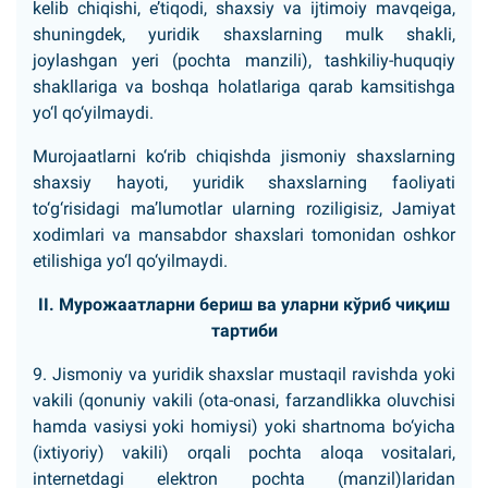
kelib chiqishi, e’tiqodi, shaxsiy va ijtimoiy mavqeiga,
shuningdek, yuridik shaxslarning mulk shakli,
joylashgan yeri (pochta manzili), tashkiliy-huquqiy
shakllariga va boshqa holatlariga qarab kamsitishga
yo‘l qo‘yilmaydi.
Murojaatlarni ko‘rib chiqishda jismoniy shaxslarning
shaxsiy hayoti, yuridik shaxslarning faoliyati
to‘g‘risidagi ma’lumotlar ularning roziligisiz, Jamiyat
xodimlari va mansabdor shaxslari tomonidan oshkor
etilishiga yo‘l qo‘yilmaydi.
II. Мурожаатларни бериш ва уларни кўриб чиқиш
тартиби
9. Jismoniy va yuridik shaxslar mustaqil ravishda yoki
vakili (qonuniy vakili (ota-onasi, farzandlikka oluvchisi
hamda vasiysi yoki homiysi) yoki shartnoma bo‘yicha
(ixtiyoriy) vakili) orqali pochta aloqa vositalari,
internetdagi elektron pochta (manzil)laridan