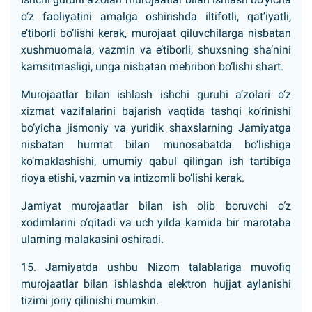
o‘z faoliyatini amalga oshirishda iltifotli, qat’iyatli,
e’tiborli bo‘lishi kerak, murojaat qiluvchilarga nisbatan
xushmuomala, vazmin va e’tiborli, shuxsning sha’nini
kamsitmasligi, unga nisbatan mehribon bo‘lishi shart.
Murojaatlar bilan ishlash ishchi guruhi a’zolari o‘z
xizmat vazifalarini bajarish vaqtida tashqi ko‘rinishi
bo‘yicha jismoniy va yuridik shaxslarning Jamiyatga
nisbatan hurmat bilan munosabatda bo‘lishiga
ko‘maklashishi, umumiy qabul qilingan ish tartibiga
rioya etishi, vazmin va intizomli bo‘lishi kerak.
Jamiyat murojaatlar bilan ish olib boruvchi o‘z
xodimlarini o‘qitadi va uch yilda kamida bir marotaba
ularning malakasini oshiradi.
15. Jamiyatda ushbu Nizom talablariga muvofiq
murojaatlar bilan ishlashda elektron hujjat aylanishi
tizimi joriy qilinishi mumkin.