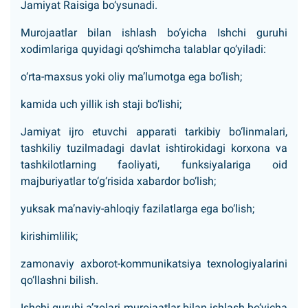
Jamiyat Raisiga bo‘ysunadi.
Murojaatlar bilan ishlash bo‘yicha Ishchi guruhi
xodimlariga quyidagi qo‘shimcha talablar qo‘yiladi:
o‘rta-maxsus yoki oliy ma’lumotga ega bo‘lish;
kamida uch yillik ish staji bo‘lishi;
Jamiyat ijro etuvchi apparati tarkibiy bo‘linmalari,
tashkiliy tuzilmadagi davlat ishtirokidagi korxona va
tashkilotlarning faoliyati, funksiyalariga oid
majburiyatlar to‘g‘risida xabardor bo‘lish;
yuksak ma’naviy-ahloqiy fazilatlarga ega bo‘lish;
kirishimlilik;
zamonaviy axborot-kommunikatsiya texnologiyalarini
qo‘llashni bilish.
Ishchi guruhi a’zolari murojaatlar bilan ishlash bo‘yicha