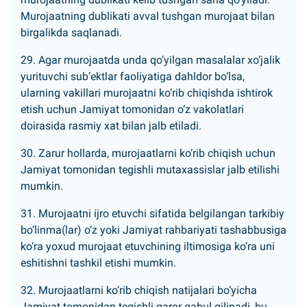
Murojaatning dublikati avval tushgan murojaat bilan
birgalikda saqlanadi.
29. Agar murojaatda unda qo‘yilgan masalalar xo‘jalik
yurituvchi sub’ektlar faoliyatiga dahldor bo‘lsa,
ularning vakillari murojaatni ko‘rib chiqishda ishtirok
etish uchun Jamiyat tomonidan o‘z vakolatlari
doirasida rasmiy xat bilan jalb etiladi.
30. Zarur hollarda, murojaatlarni ko‘rib chiqish uchun
Jamiyat tomonidan tegishli mutaxassislar jalb etilishi
mumkin.
31. Murojaatni ijro etuvchi sifatida belgilangan tarkibiy
bo‘linma(lar) o‘z yoki Jamiyat rahbariyati tashabbusiga
ko‘ra yoxud murojaat etuvchining iltimosiga ko‘ra uni
eshitishni tashkil etishi mumkin.
32. Murojaatlarni ko‘rib chiqish natijalari bo‘yicha
Jamiyat tomonidan tegishli qaror qabul qilinadi, bu