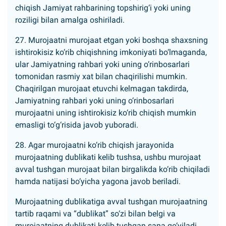
chiqish Jamiyat rahbarining topshirig‘i yoki uning
roziligi bilan amalga oshiriladi.
27. Murojaatni murojaat etgan yoki boshqa shaxsning
ishtirokisiz ko‘rib chiqishning imkoniyati bo‘lmaganda,
ular Jamiyatning rahbari yoki uning o‘rinbosarlari
tomonidan rasmiy xat bilan chaqirilishi mumkin.
Chaqirilgan murojaat etuvchi kelmagan takdirda,
Jamiyatning rahbari yoki uning o‘rinbosarlari
murojaatni uning ishtirokisiz ko‘rib chiqish mumkin
emasligi to‘g‘risida javob yuboradi.
28. Agar murojaatni ko‘rib chiqish jarayonida
murojaatning dublikati kelib tushsa, ushbu murojaat
avval tushgan murojaat bilan birgalikda ko‘rib chiqiladi
hamda natijasi bo‘yicha yagona javob beriladi.
Murojaatning dublikatiga avval tushgan murojaatning
tartib raqami va “dublikat” so‘zi bilan belgi va
murojaatning dublikati kelib tushgan sana qo‘yiladi.