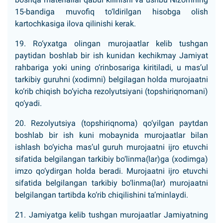
15-bandiga muvofiq to‘ldirilgan hisobga olish
kartochkasiga ilova qilinishi kerak.
19. Ro‘yxatga olingan murojaatlar kelib tushgan
paytidan boshlab bir ish kunidan kechikmay Jamiyat
rahbariga yoki uning o‘rinbosariga kiritiladi, u mas’ul
tarkibiy guruhni (xodimni) belgilagan holda murojaatni
ko‘rib chiqish bo‘yicha rezolyutsiyani (topshiriqnomani)
qo‘yadi.
20. Rezolyutsiya (topshiriqnoma) qo‘yilgan paytdan
boshlab bir ish kuni mobaynida murojaatlar bilan
ishlash bo‘yicha mas’ul guruh murojaatni ijro etuvchi
sifatida belgilangan tarkibiy bo‘linma(lar)ga (xodimga)
imzo qo‘ydirgan holda beradi. Murojaatni ijro etuvchi
sifatida belgilangan tarkibiy bo‘linma(lar) murojaatni
belgilangan tartibda ko‘rib chiqilishini ta’minlaydi.
21. Jamiyatga kelib tushgan murojaatlar Jamiyatning