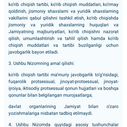
ko‘rib chiqish tartibi, ko‘rib chiqish muddatlari, ko‘rmay
qoldirish, jismoniy shaxslarni va yuridik shaxslarning
vakillarini qabul qilishni tashkil etish, ko‘rib chiqishda
jismoniy va yuridik shaxslarning huquqlari va
Jamiyatning majburiyatlari, ko‘rib chiqishni nazorat
qilish, umumlashtirish va tahlil qilish hamda ko‘rib
chiqish muddatlari va tartibi buzilganligi uchun
javobgarlik bayon etiladi.
3. Ushbu Nizomning amal qilishi:
ko‘rib chiqish tartibi ma’muriy javobgarlik to‘g‘risidagi,
fuqarolik protsessual, jinoyat-protsessual, jinoyat-
ijroiya, iktisodiy protsessual qonun hujjatlari va boshqa
qonunlar bilan belgilangan murojaatlarga;
davlat organlarining Jamiyat bilan o‘zaro
yozishmalariga nisbatan tadbiq etilmaydi.
4. Ushbu Nizomda quyidagi asosiy tushunchalar