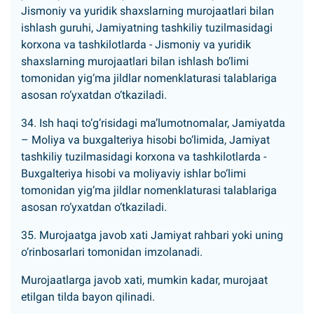
Jismoniy va yuridik shaxslarning murojaatlari bilan
ishlash guruhi, Jamiyatning tashkiliy tuzilmasidagi
korxona va tashkilotlarda - Jismoniy va yuridik
shaxslarning murojaatlari bilan ishlash bo‘limi
tomonidan yig‘ma jildlar nomenklaturasi talablariga
asosan ro‘yxatdan o‘tkaziladi.
34. Ish haqi to‘g‘risidagi ma’lumotnomalar, Jamiyatda
– Moliya va buxgalteriya hisobi bo‘limida, Jamiyat
tashkiliy tuzilmasidagi korxona va tashkilotlarda -
Buxgalteriya hisobi va moliyaviy ishlar bo‘limi
tomonidan yig‘ma jildlar nomenklaturasi talablariga
asosan ro‘yxatdan o‘tkaziladi.
35. Murojaatga javob xati Jamiyat rahbari yoki uning
o‘rinbosarlari tomonidan imzolanadi.
Murojaatlarga javob xati, mumkin kadar, murojaat
etilgan tilda bayon qilinadi.