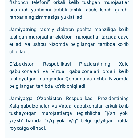
“Ishonch telefoni” orkali kelib tushgan murojaatlar
bilan ish yuritishni tartibli tashkil etish, Ishchi guruhi
rahbarining zimmasiga yuklatiladi.
Jamiyatning rasmiy elektron pochta manziliga kelib
tushgan murojaatlar elektron murojaatlar tarzida qayd
etiladi va ushbu Nizomda belgilangan tartibda ko‘rib
chiqiladi.
O‘zbekiston Respublikasi Prezidentining Xalq
qabulxonalari va Virtual qabulxonalari orqali kelib
tushayotgan murojaatlar Qonunda va ushbu Nizomda
belgilangan tartibda ko‘rib chiqiladi.
Jamiyatga O‘zbekiston Respublikasi Prezidentining
Xalq qabulxonalari va Virtual qabulxonalari orkali kelib
tushayotgan murojaatlarga tegishlicha “j/sh yoki
yu/sh” hamda “x/q yoki v/q” belgi qo‘yilgan holda
ro‘yxatga olinadi.