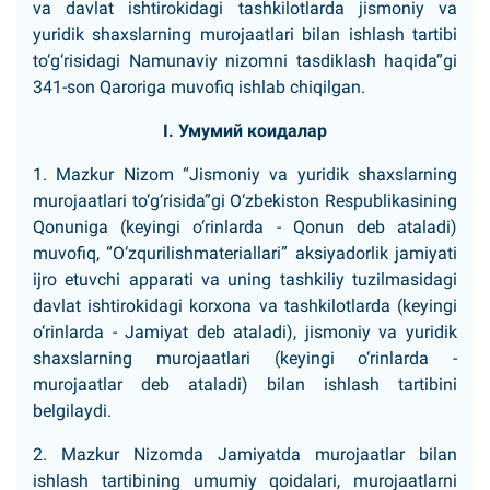
va davlat ishtirokidagi tashkilotlarda jismoniy va
yuridik shaxslarning murojaatlari bilan ishlash tartibi
to‘g‘risidagi Namunaviy nizomni tasdiklash haqida”gi
341-son Qaroriga muvofiq ishlab chiqilgan.
I. Умумий коидалар
1. Mazkur Nizom “Jismoniy va yuridik shaxslarning
murojaatlari to‘g‘risida”gi O‘zbekiston Respublikasining
Qonuniga (keyingi o‘rinlarda - Qonun deb ataladi)
muvofiq, “O‘zqurilishmateriallari” aksiyadorlik jamiyati
ijro etuvchi apparati va uning tashkiliy tuzilmasidagi
davlat ishtirokidagi korxona va tashkilotlarda (keyingi
o‘rinlarda - Jamiyat deb ataladi), jismoniy va yuridik
shaxslarning murojaatlari (keyingi o‘rinlarda -
murojaatlar deb ataladi) bilan ishlash tartibini
belgilaydi.
2. Mazkur Nizomda Jamiyatda murojaatlar bilan
ishlash tartibining umumiy qoidalari, murojaatlarni