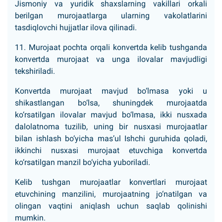
Jismoniy va yuridik shaxslarning vakillari orkali
berilgan murojaatlarga ularning vakolatlarini
tasdiqlovchi hujjatlar ilova qilinadi.
11. Murojaat pochta orqali konvertda kelib tushganda
konvertda murojaat va unga ilovalar mavjudligi
tekshiriladi.
Konvertda murojaat mavjud bo‘lmasa yoki u
shikastlangan bo‘lsa, shuningdek murojaatda
ko‘rsatilgan ilovalar mavjud bo‘lmasa, ikki nusxada
dalolatnoma tuzilib, uning bir nusxasi murojaatlar
bilan ishlash bo‘yicha mas’ul Ishchi guruhida qoladi,
ikkinchi nusxasi murojaat etuvchiga konvertda
ko‘rsatilgan manzil bo‘yicha yuboriladi.
Kelib tushgan murojaatlar konvertlari murojaat
etuvchining manzilini, murojaatning jo‘natilgan va
olingan vaqtini aniqlash uchun saqlab qolinishi
mumkin.