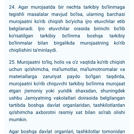
24. Agar murojaatda bir nechta tarkibiy bo‘linmaga
tegishli masalalar mavjud bo‘lsa, ularning barchasi
murojaatni ko‘rib chiqish bo‘yicha ijro etuvchilar etib
belgilanadi. Ijro etuvchilar orasida birinchi bo‘lib
ko‘rsatilgan tarkibiy bo‘linma boshqa tarkibiy
bo‘linmalar bilan birgalikda murojaatning ko‘rib
chiqilishini ta’minlaydi.
25. Murojaatni to‘liq, holis va o‘z vaqtida ko‘rib chiqish
uchun qo‘shimcha, ma’lumotlar, ma’lumotnomalar va
materiallarga zaruriyat paydo bo‘lgan taqdirda,
murojaatni ko‘rib chiquvchi tarkibiy bo‘linma murojaat
etgan jismoniy yoki yuridik shaxsdan, shuningdek
ushbu Jamiyatning vakolatlari doirasida belgilangan
tartibda boshqa davlat organlaridan, tashkilotlardan
qo‘shimcha axborotni rasmiy xat bilan so‘rab olishi
mumkin.
Agar boshqa davlat organlari, tashkilotlar tomonidan