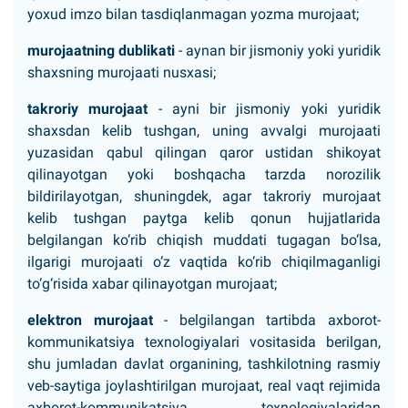
yoxud imzo bilan tasdiqlanmagan yozma murojaat;
murojaatning dublikati
- aynan bir jismoniy yoki yuridik
shaxsning murojaati nusxasi;
takroriy murojaat
- ayni bir jismoniy yoki yuridik
shaxsdan kelib tushgan, uning avvalgi murojaati
yuzasidan qabul qilingan qaror ustidan shikoyat
qilinayotgan yoki boshqacha tarzda norozilik
bildirilayotgan, shuningdek, agar takroriy murojaat
kelib tushgan paytga kelib qonun hujjatlarida
belgilangan ko‘rib chiqish muddati tugagan bo‘lsa,
ilgarigi murojaati o‘z vaqtida ko‘rib chiqilmaganligi
to‘g‘risida xabar qilinayotgan murojaat;
elektron murojaat
- belgilangan tartibda axborot-
kommunikatsiya texnologiyalari vositasida berilgan,
shu jumladan davlat organining, tashkilotning rasmiy
veb-saytiga joylashtirilgan murojaat, real vaqt rejimida
axborot-kommunikatsiya texnologiyalaridan