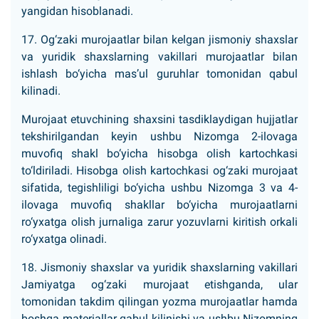
yangidan hisoblanadi.
17. Og‘zaki murojaatlar bilan kelgan jismoniy shaxslar
va yuridik shaxslarning vakillari murojaatlar bilan
ishlash bo‘yicha mas’ul guruhlar tomonidan qabul
kilinadi.
Murojaat etuvchining shaxsini tasdiklaydigan hujjatlar
tekshirilgandan keyin ushbu Nizomga 2-ilovaga
muvofiq shakl bo‘yicha hisobga olish kartochkasi
to‘ldiriladi. Hisobga olish kartochkasi og‘zaki murojaat
sifatida, tegishliligi bo‘yicha ushbu Nizomga 3 va 4-
ilovaga muvofiq shakllar bo‘yicha murojaatlarni
ro‘yxatga olish jurnaliga zarur yozuvlarni kiritish orkali
ro‘yxatga olinadi.
18. Jismoniy shaxslar va yuridik shaxslarning vakillari
Jamiyatga og‘zaki murojaat etishganda, ular
tomonidan takdim qilingan yozma murojaatlar hamda
boshqa materiallar qabul kilinishi va ushbu Nizomning