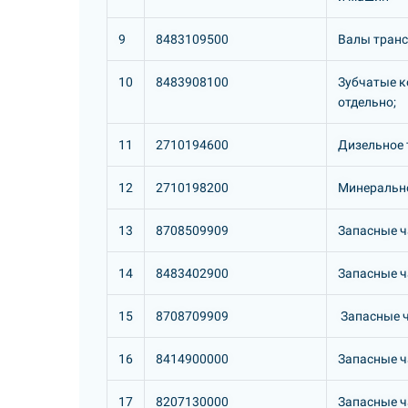
9
8483109500
Валы транс
10
8483908100
Зубчатые к
отдельно;
11
2710194600
Дизельное 
12
2710198200
Минерально
13
8708509909
Запасные ч
14
8483402900
Запасные ч
15
8708709909
Запасные ч
16
8414900000
Запасные ч
17
8207130000
Запасные ч