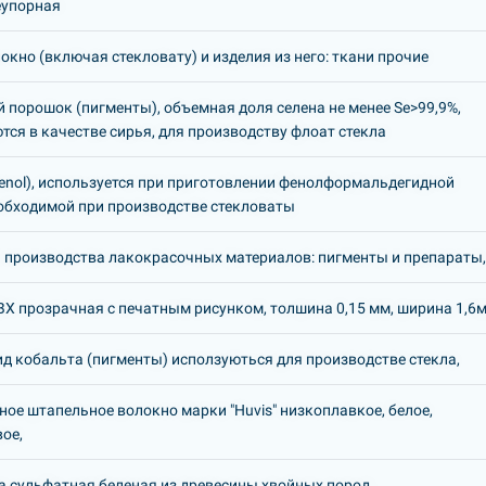
еупорная
окно (включая стекловату) и изделия из него: ткани прочие
 порошок (пигменты), объемная доля селена не менее Se>99,9%,
тся в качестве сирья, для производству флоат стекла
enol), используется при приготовлении фенолформальдегидной
обходимой при производстве стекловаты
 производства лакокрасочных материалов: пигменты и препараты
Х прозрачная с печатным рисунком, толшина 0,15 мм, ширина 1,6м
ид кобальта (пигменты) исползуються для производстве стекла,
ое штапельное волокно марки "Huvis" низкоплавкое, белое,
ое,
 сульфатная беленая из древесины хвойных пород