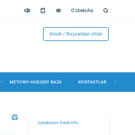
O’zbekcha
Kirish / Ro'yxatdan o'tish
ME'YORIY-HUQUQIY BAZA
KONTAKTLAR
Uzbekistan Trade Info