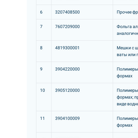
6
3207408500
Прочее фр
7
7607209000
Фольга ал
аналогичн
8
4819300001
Мешки с ш
ваты или 
9
3904220000
Полимеры 
формах
10
3905120000
Полимеры 
формах; п
виде водн
11
3904100009
Полимеры 
формах