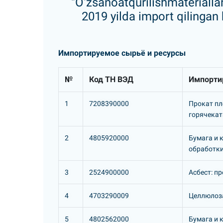
"O‘zsanoatqurilishmateriall
2019 yilda import qilingan
Импортируемое сырьё и ресурсы
№
Код ТН ВЭД
Импорти
1
7208390000
Прокат пл
горячекат
2
4805920000
Бумага и 
обработки
3
2524900000
Асбест: п
4
4703290009
Целлюлоза
5
4802562000
Бумага и 