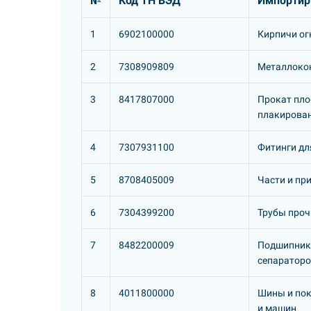
№
Код ТН ВЭД
Импортир
1
6902100000
Кирпичи огн
2
7308909809
Металлокон
3
8417807000
Прокат пло
плакирова
4
7307931100
Фитинги дл
5
8708405009
Части и пр
6
7304399200
Трубы проч
7
8482200009
Подшипники
сепараторо
8
4011800000
Шины и пок
и машин