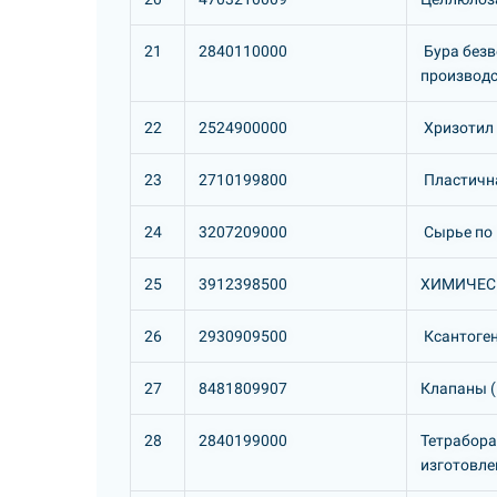
21
2840110000
Бура безв
производс
22
2524900000
Хризотил 
23
2710199800
Пластична
24
3207209000
Сырье по 
25
3912398500
ХИМИЧЕС
26
2930909500
Ксантоген
27
8481809907
Клапаны (
28
2840199000
Тетрабора
изготовле