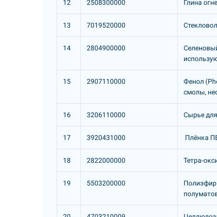
12
2508300000
Глина огн
13
7019520000
Стекловол
14
2804900000
Селеновый
использую
15
2907110000
Фенол (Ph
смолы, не
16
3206110000
Сырье для
17
3920431000
Плёнка ПВ
18
2822000000
Тетра-окс
19
5503200000
Полиэфирн
полуматов
20
4703210009
Целлюлоза