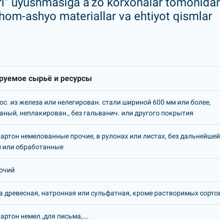
ari" uyushmasiga a’zo korxonalar tomonida
 hom-ashyo materiallar va ehtiyot qismlar
руемое сырьё и ресурсы
ос. из железа или нелегирован. стали шириной 600 мм или более,
аный, неплакирован., без гальванич. или другого покрытия
картон немелованные прочие, в рулонах или листах, без дальнейшей
 или обработанные
рочий
 древесная, натронная или сульфатная, кроме растворимых сорто
картон немел.,для письма,….