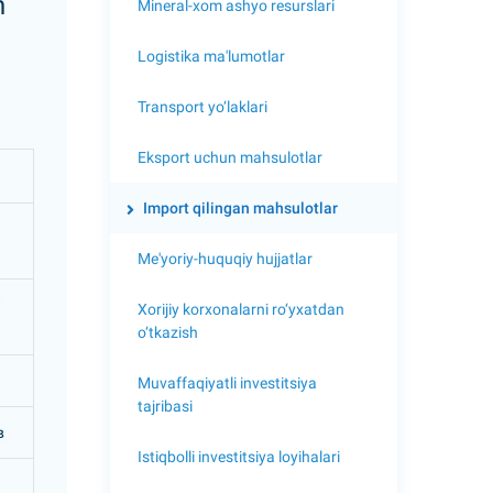
n
Mineral-xom ashyo resurslari
Logistika ma'lumotlar
Transport yo‘laklari
Eksport uchun mahsulotlar
Import qilingan mahsulotlar
Me'yoriy-huquqiy hujjatlar
Xorijiy korxonalarni ro‘yxatdan
o‘tkazish
Muvaffaqiyatli investitsiya
tajribasi
в
Istiqbolli investitsiya loyihalari