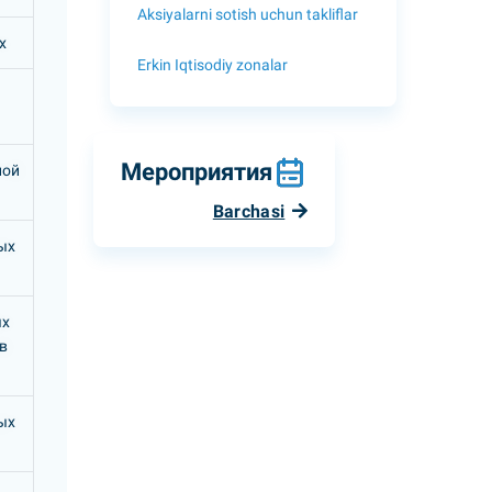
Aksiyalarni sotish uchun takliflar
х
Erkin Iqtisodiy zonalar
Мероприятия
ной
Barchasi
ых
ых
в
ых