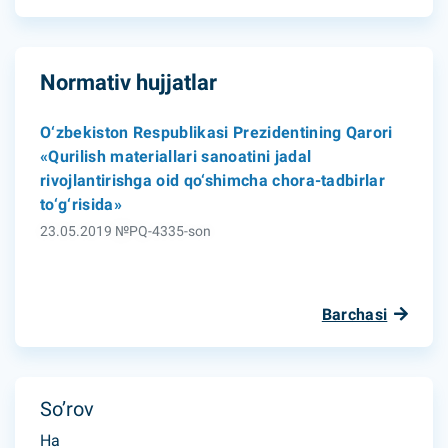
Normativ hujjatlar
O‘zbekiston Respublikasi Prezidentining Qarori
«Qurilish materiallari sanoatini jadal
rivojlantirishga oid qo‘shimcha chora-tadbirlar
to‘g‘risida»
23.05.2019 №PQ-4335-son
Barchasi
So’rov
Ha