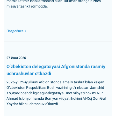
mamlakatimiz ishbilarmonlari bilan Turkmanistonga biznes-
missiya tashkil etilmoqda.
Подробнее
27 Июл 2026
O‘zbekiston delegatsiyasi Afg‘onistonda rasmiy
uchrashuvlar o‘tkazdi
2026-yil 25-iyul kuni Afg‘onistonga amaliy tashrif bilan kelgan
O‘zbekiston Respublikasi Bosh vazirining o‘rinbosari Jamshid
Xo‘jayev boshchiligidagi delegatsiya Hirot viloyati hokimi Nur
Ahmad Islomjor hamda Bomyon viloyati hokimi Al-Xoj Qori Gul
Xaydar bilan uchrashuv o‘tkazdi.