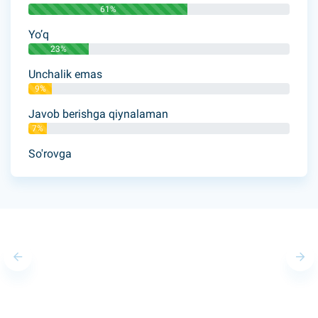
61%
Yo’q
23%
Unchalik emas
9%
Javob berishga qiynalaman
7%
So'rovga