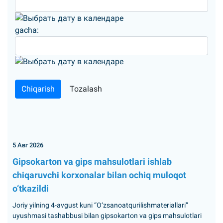
gacha:
5 Авг 2026
Gipsokarton va gips mahsulotlari ishlab
chiqaruvchi korxonalar bilan ochiq muloqot
o‘tkazildi
Joriy yilning 4-avgust kuni “O‘zsanoatqurilishmateriallari”
uyushmasi tashabbusi bilan gipsokarton va gips mahsulotlari