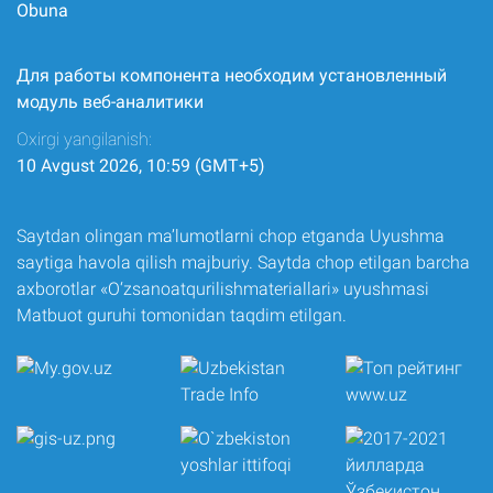
Obuna
Для работы компонента необходим установленный
модуль веб-аналитики
Oxirgi yangilanish:
10 Avgust 2026, 10:59 (GMT+5)
Saytdan olingan ma’lumotlarni chop etganda Uyushma
saytiga havola qilish majburiy. Saytda chop etilgan barcha
axborotlar «O‘zsanoatqurilishmateriallari» uyushmasi
Matbuot guruhi tomonidan taqdim etilgan.