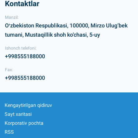
Kontaktlar
Manzil:
Oʻzbekiston Respublikasi, 100000, Mirzo Ulug‘bek
tumani, Mustaqillik shoh ko‘chasi, 5-uy
Ishonch telefoni:
+998555188000
Fax:
+998555188000
Kengaytirilgan qidiruv
Sayt xaritasi
Korporativ pochta
RSS