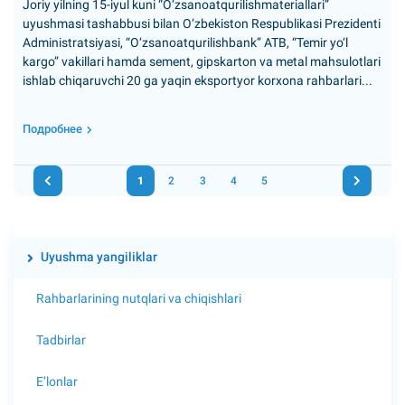
Joriy yilning 15-iyul kuni “O‘zsanoatqurilishmateriallari”
uyushmasi tashabbusi bilan O‘zbekiston Respublikasi Prezidenti
Administratsiyasi, “O‘zsanoatqurilishbank” ATB, “Temir yo‘l
kargo” vakillari hamda sement, gipskarton va metal mahsulotlari
ishlab chiqaruvchi 20 ga yaqin eksportyor korxona rahbarlari...
Подробнее
1
2
3
4
5
Uyushma yangiliklar
Rahbarlarining nutqlari va chiqishlari
Tadbirlar
E’lonlar