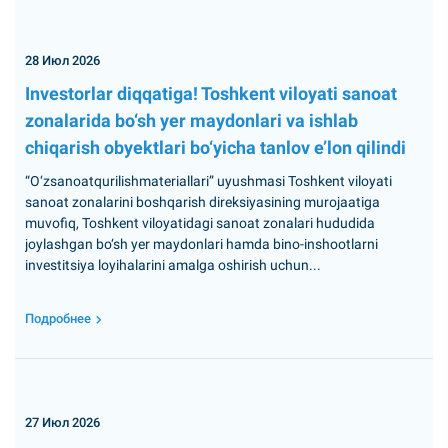
28 Июл 2026
Investorlar diqqatiga! Toshkent viloyati sanoat
zonalarida bo‘sh yer maydonlari va ishlab
chiqarish obyektlari bo‘yicha tanlov e’lon qilindi
“O‘zsanoatqurilishmateriallari” uyushmasi Toshkent viloyati
sanoat zonalarini boshqarish direksiyasining murojaatiga
muvofiq, Toshkent viloyatidagi sanoat zonalari hududida
joylashgan bo‘sh yer maydonlari hamda bino-inshootlarni
investitsiya loyihalarini amalga oshirish uchun...
Подробнее
27 Июл 2026