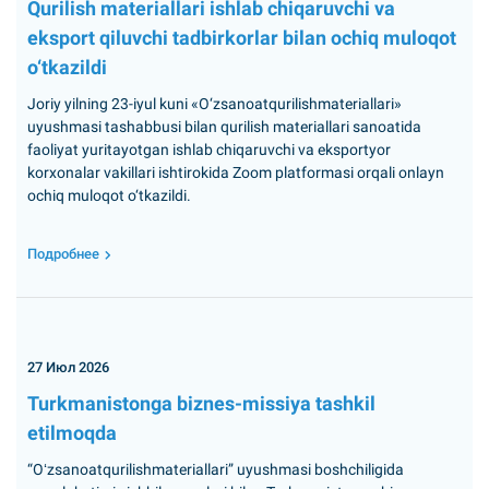
Qurilish materiallari ishlab chiqaruvchi va
eksport qiluvchi tadbirkorlar bilan ochiq muloqot
o‘tkazildi
Joriy yilning 23-iyul kuni «O‘zsanoatqurilishmateriallari»
uyushmasi tashabbusi bilan qurilish materiallari sanoatida
faoliyat yuritayotgan ishlab chiqaruvchi va eksportyor
korxonalar vakillari ishtirokida Zoom platformasi orqali onlayn
ochiq muloqot o‘tkazildi.
Подробнее
27 Июл 2026
Turkmanistonga biznes-missiya tashkil
etilmoqda
“Oʻzsanoatqurilishmateriallari” uyushmasi boshchiligida