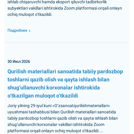
ishlab chiqaruvchi hamda eksport qiluvchi tadbirkorlik
subyektlari vakillari ishtirokida Zoom platformasi orqali onlayn
ochiq muloqot o‘tkazildi.
Подробнее
30 Июл 2026
Qurilish materiallari sanoatida tabiiy pardozbop
toshlarni qazib olish va qayta ishlash bilan
shug‘ullanuvchi korxonalar ishtirokida
o‘tkazilgan muloqot o‘tkazildi
Joriy yilning 29-iyul kuni «O‘zsanoatqurilishmateriallari»
uyushmasi tashabbusi bilan Qurilish materiallari sanoatida
tabiiy pardozbop toshlarni qazib olish va qayta ishlash bilan
shug‘ullanuvchi korxonalar vakillari ishtirokida Zoom
platformasi orqali onlayn ochiq muloqot o‘tkazildi....