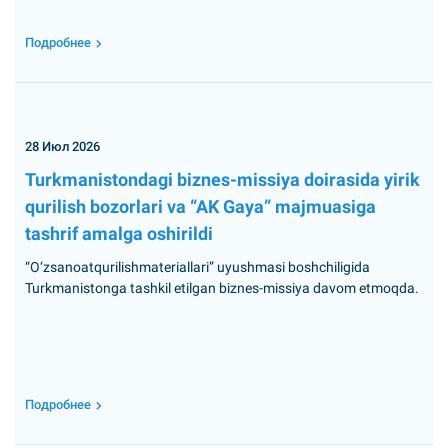
Подробнее
28 Июл 2026
Turkmanistondagi biznes-missiya doirasida yirik
qurilish bozorlari va “AK Gaya” majmuasiga
tashrif amalga oshirildi
“O‘zsanoatqurilishmateriallari” uyushmasi boshchiligida
Turkmanistonga tashkil etilgan biznes-missiya davom etmoqda.
Подробнее