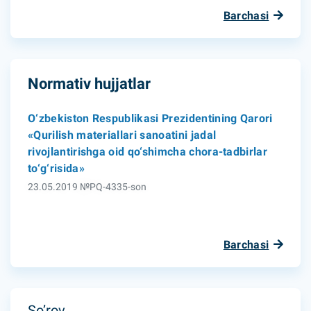
Barchasi
Normativ hujjatlar
O‘zbekiston Respublikasi Prezidentining Qarori
«Qurilish materiallari sanoatini jadal
rivojlantirishga oid qo‘shimcha chora-tadbirlar
to‘g‘risida»
23.05.2019 №PQ-4335-son
Barchasi
So’rov