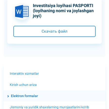
Investitsiya loyihasi PASPORTI
(loyihaning nomi va joylashgan
joyi)
Скачать файл
Interaktiv xizmatlar
Kirish uchun ariza
Elektron formalar
Jismoniy va yuridik shaxslarning murojaatlarini ko'rib