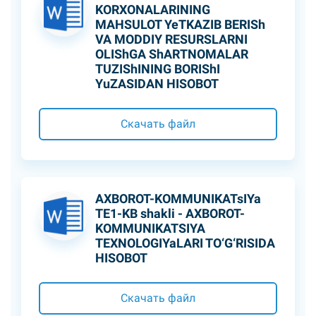
KORXONALARINING
MAHSULOT YeTKAZIB BERISh
VA MODDIY RESURSLARNI
OLIShGA ShARTNOMALAR
TUZIShINING BORIShI
YuZASIDAN HISOBOT
Скачать файл
AXBOROT-KOMMUNIKATsIYa
TE1-KB shakli - AXBOROT-
KOMMUNIKATSIYA
TEXNOLOGIYaLARI TO‘G‘RISIDA
HISOBOT
Скачать файл