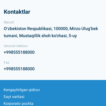
Kontaktlar
Manzil:
Oʻzbekiston Respublikasi, 100000, Mirzo Ulug‘bek
tumani, Mustaqillik shoh ko‘chasi, 5-uy
Ishonch telefoni:
+998555188000
Fax:
+998555188000
Kengaytirilgan qidiruv
Sayt xaritasi
Korporativ pochta