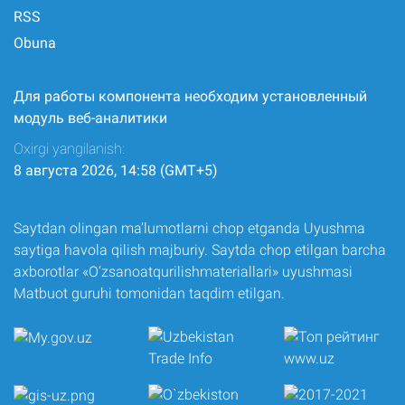
RSS
Obuna
Для работы компонента необходим установленный
модуль веб-аналитики
Oxirgi yangilanish:
8 августа 2026, 14:58 (GMT+5)
Saytdan olingan ma’lumotlarni chop etganda Uyushma
saytiga havola qilish majburiy. Saytda chop etilgan barcha
axborotlar «O‘zsanoatqurilishmateriallari» uyushmasi
Matbuot guruhi tomonidan taqdim etilgan.