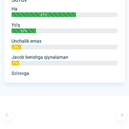
Ha
61%
Yo’q
23%
Unchalik emas
9%
Javob berishga qiynalaman
7%
So'rovga