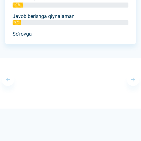
9%
Javob berishga qiynalaman
7%
So'rovga