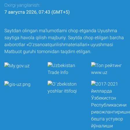
Oxirgi yangilanish:
7 августа 2026, 07:43 (GMT+5)
Saytdan olingan ma’lumotlarni chop etganda Uyushma
saytiga havola qilish majburiy. Saytda chop etilgan barcha
axborotlar «O‘zsanoatqurilishmateriallari» uyushmasi
Matbuot guruhi tomonidan taqdim etilgan.