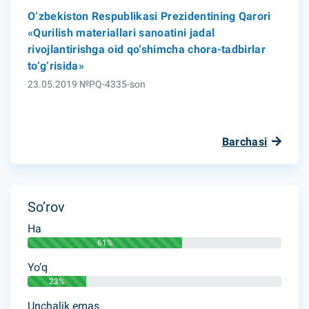
O‘zbekiston Respublikasi Prezidentining Qarori
«Qurilish materiallari sanoatini jadal
rivojlantirishga oid qo‘shimcha chora-tadbirlar
to‘g‘risida»
23.05.2019 №PQ-4335-son
Barchasi
So’rov
Ha
61%
Yo’q
23%
Unchalik emas