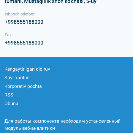
tumani, Mustaqillik shoh ko‘chasi, 5-uy
Ishonch telefoni:
+998555188000
Fax:
+998555188000
Kengaytirilgan qidiruv
Sayt xaritasi
Korporativ pochta
RSS
Obuna
Для работы компонента необходим установленный
модуль веб-аналитики