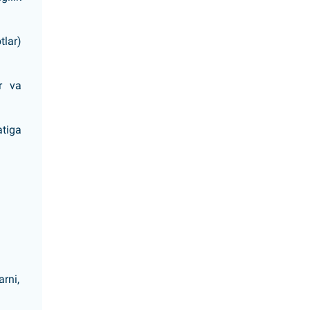
tlar)
r va
atiga
rni,