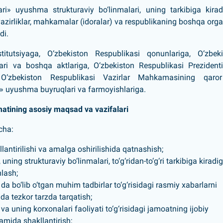
ari» uyushma strukturaviy bo‘linmalari, uning tarkibiga kira
azirliklar, mahkamalar (idoralar) va respublikaning boshqa orga
di.
itutsiyaga, O‘zbekiston Respublikasi qonunlariga, O‘zbeki
lari va boshqa aktlariga, O‘zbekiston Respublikasi Prezident
, O‘zbekiston Respublikasi Vazirlar Mahkamasining qaro
i» uyushma buyruqlari va farmoyishlariga.
atining asosiy maqsad va vazifalari
cha:
lantirilishi va amalga oshirilishida qatnashish;
, uning strukturaviy bo‘linmalari, to‘g‘ridan-to‘g‘ri tarkibiga kiradi
nlash;
da bo‘lib o‘tgan muhim tadbirlar to‘g‘risidagi rasmiy xabarlarni
da tezkor tarzda tarqatish;
a
va uning korxonalari faoliyati to‘g‘risidagi jamoatning ijobiy
amida shakllantirish;