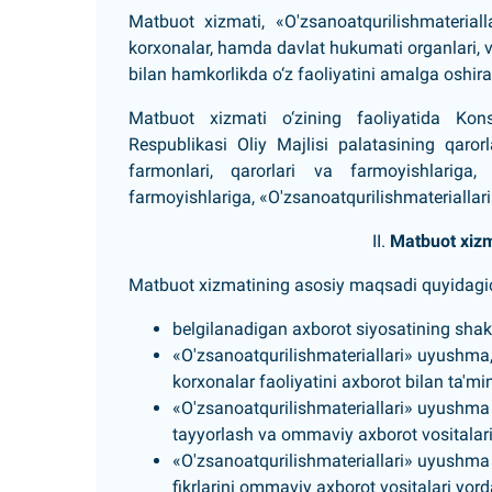
Matbuot xizmati, «O'zsanoatqurilishmateriall
korxonalar, hamda davlat hukumati organlari, v
bilan hamkorlikda o‘z faoliyatini amalga oshira
Matbuot xizmati o‘zining faoliyatida Konst
Respublikasi Oliy Majlisi palatasining qaror
farmonlari, qarorlari va farmoyishlariga
farmoyishlariga, «O'zsanoatqurilishmateriallar
II.
Matbuot xizm
Matbuot xizmatining asosiy maqsadi quyidagi
belgilanadigan axborot siyosatining shakl
«O'zsanoatqurilishmateriallari»
uyushma
korxonalar faoliyatini axborot bilan ta'mi
«O'zsanoatqurilishmateriallari»
uyushma
tayyorlash va ommaviy axborot vositalari
«O'zsanoatqurilishmateriallari»
uyushm
fikrlarini ommaviy axborot vositalari yord