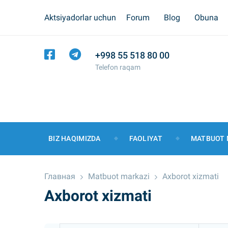
Aktsiyadorlar uchun
Forum
Blog
Obuna
+998 55 518 80 00
Telefon raqam
BIZ HAQIMIZDA
FAOLIYAT
MATBUOT 
Главная
Matbuot markazi
Axborot xizmati
Axborot xizmati