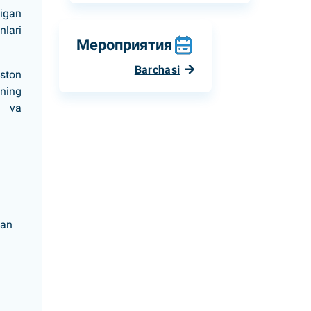
digan
nlari
Мероприятия
Barchasi
ston
ining
r va
gan