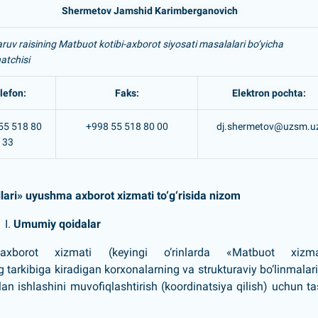
Shermetov Jamshid Karimberganovich
uv raisining Matbuot kotibi-axborot siyosati masalalari bo‘yicha
atchisi
lefon:
Faks:
Elektron pochta:
55 518 80
+998 55 518 80 00
dj.shermetov@uzsm.u
33
llari» uyushma
axborot xizmati to‘g‘risida nizom
I.
Umumiy qoidalar
a axborot xizmati (keyingi o‘rinlarda «Matbuot xizmat
 tarkibiga kiradigan korxonalarning va strukturaviy bo‘linmalar
an ishlashini muvofiqlashtirish (koordinatsiya qilish) uchun ta