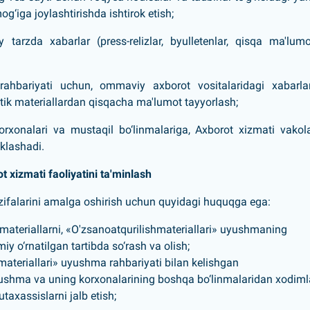
og‘iga joylashtirishda ishtirok etish;
arzda xabarlar (press-relizlar, byulletenlar, qisqa ma'lumo
 rahbariyati uchun, ommaviy axborot vositalaridagi xabarla
ik materiallardan qisqacha ma'lumot tayyorlash;
orxonalari va mustaqil bo‘linmalariga, Axborot xizmati vakol
klashadi.
 xizmati faoliyatini ta'minlash
zifalarini amalga oshirish uchun quyidagi huquqga ega:
 materiallarni,
«O'zsanoatqurilishmateriallari»
uyushma
ning
iy o‘rnatilgan tartibda so‘rash va olish;
ateriallari»
uyushma
rahbariyati bilan kelishgan
ushma
va uning korxonalarining boshqa bo‘linmalaridan xodimla
taxassislarni jalb etish;