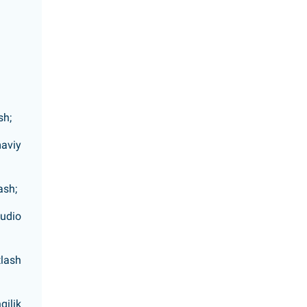
sh;
maviy
ash;
audio
tlash
gilik