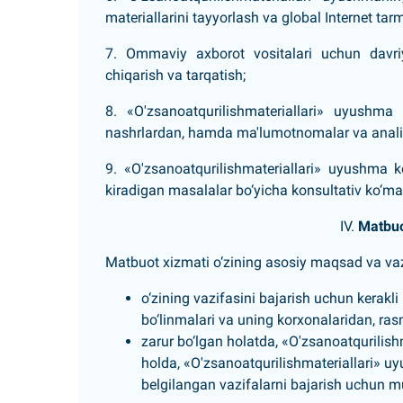
materiallarini tayyorlash va global Internet tarm
7. Ommaviy axborot vositalari uchun davriy t
chiqarish va tarqatish;
8. «O'zsanoatqurilishmateriallari» uyushma
nashrlardan, hamda ma'lumotnomalar va analit
9. «O'zsanoatqurilishmateriallari» uyushma k
kiradigan masalalar bo‘yicha konsultativ ko‘ma
IV.
Matbuot
Matbuot xizmati o‘zining asosiy maqsad va va
o‘zining vazifasini bajarish uchun kerakli
bo‘linmalari va uning korxonalaridan, rasm
zarur bo‘lgan holatda,
«O'zsanoatqurilishm
holda,
«O'zsanoatqurilishmateriallari»
uy
belgilangan vazifalarni bajarish uchun mu