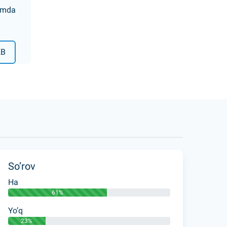
hamda
KB
So’rov
Ha
61%
Yo’q
23%