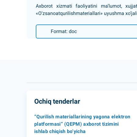
Axborot xizmati faoliyatini ma'lumot, xujj
«O'zsanoatqurilishmateriallari» uyushma xo‘jal
Format: doc
Ochiq tenderlar
“Qurilish materiallarining yagona elektron
platformasi” (QEPM) axborot tizimini
ishlab chiqish bo‘yicha