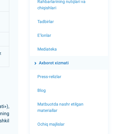
Rahbarlarining nutqlari va
chiqishlari
Tadbirlar
E’lonlar
Mediateka
z
Axborot xizmati
Press-relizlar
Blog
Matbuotda nashr etilgan
i»),
materiallar
ining
shkil
Ochiq majlislar