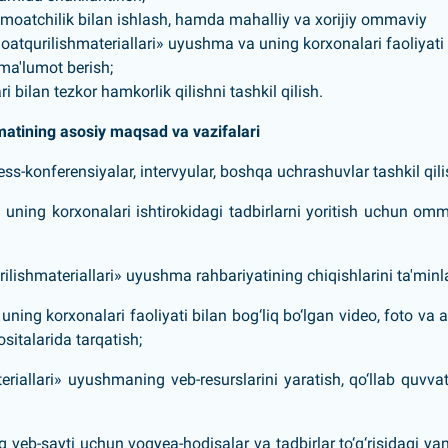
jamoatchilik bilan ishlash, hamda mahalliy va xorijiy ommaviy
oatqurilishmateriallari»
uyushma
va uning korxonalari faoliyati
a ma'lumot berish;
i bilan tezkor hamkorlik qilishni tashkil qilish.
atining asosiy maqsad va vazifalari
ess-konferensiyalar, intervyular, boshqa uchrashuvlar tashkil qili
 uning korxonalari ishtirokidagi tadbirlarni yoritish uchun om
lishmateriallari» uyushma rahbariyatining chiqishlarini ta'minl
ning korxonalari faoliyati bilan bog‘liq bo‘lgan video, foto va 
sitalarida tarqatish;
eriallari» uyushmaning veb-resurslarini yaratish, qo‘llab quvva
 veb-sayti uchun voqyea-hodisalar va tadbirlar to‘g‘risidagi yan