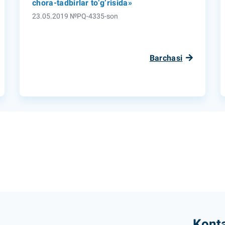
chora-tadbirlar to‘g‘risida»
23.05.2019 №PQ-4335-son
Barchasi
Konta