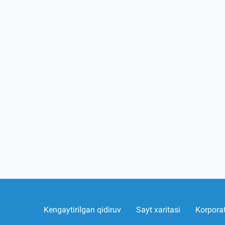
Kengaytirilgan qidiruv
Sayt xaritasi
Korpora