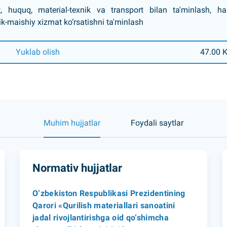
at, huquq, material-texnik va transport bilan ta'minlash, 
ik-maishiy xizmat ko‘rsatishni ta'minlash
Yuklab olish
47.00 
Muhim hujjatlar
Foydali saytlar
Normativ hujjatlar
O‘zbekiston Respublikasi Prezidentining
Qarori «Qurilish materiallari sanoatini
jadal rivojlantirishga oid qo‘shimcha