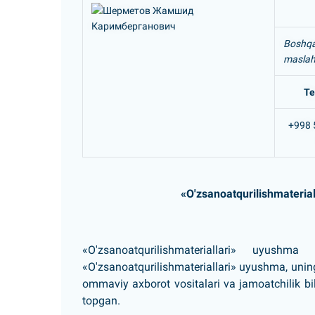
Boshqar
maslah
Te
+998 
«O'zsanoatqurilishmateria
«O'zsanoatqurilishmateriallari» uyushm
«O'zsanoatqurilishmateriallari» uyushma, uning
ommaviy axborot vositalari va jamoatchilik bil
topgan.