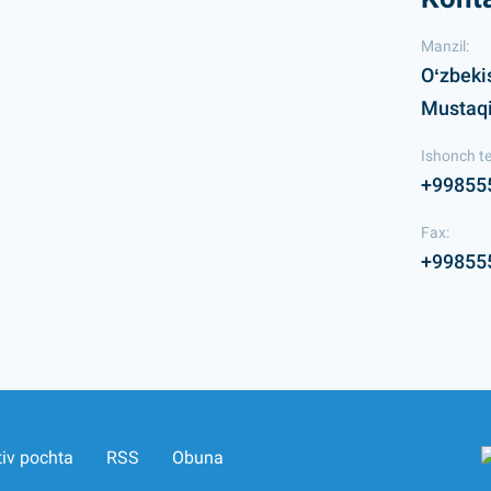
Manzil:
Oʻzbeki
Mustaqil
Ishonch te
+99855
Fax:
+99855
tiv pochta
RSS
Obuna