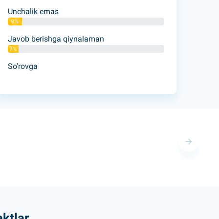
Unchalik emas
9%
Javob berishga qiynalaman
7%
So'rovga
ktlar