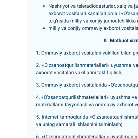
Nashriyot va teleradiodasturlar, xalq va 
axborot vositalari kanallari orqali
«O'zsan
to‘g‘risida milliy va xorijiy jamoatchilikk
milliy va xorijiy ommaviy axborot vositalar
III.
Matbuot xizm
1. Ommaviy axborot vositalari vakillari bilan pr
2. «O'zsanoatqurilishmateriallari» uyushma va
axborot vositalari vakillarini taklif qilish;
3. Ommaviy axborot vositalarida «O'zsanoatquri
4. «O'zsanoatqurilishmateriallari» uyushma va u
materiallarni tayyorlash va ommaviy axborot vo
5. Internet tarmoqlarida «O'zsanoatqurilishmat
va uning samarali ishlashini ta'minlash;
6. «O'zsanoatqurilishmateriallari» uyushmaning