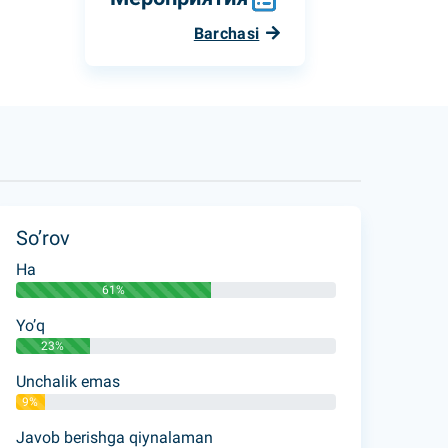
Barchasi
So’rov
Ha
61%
Yo’q
23%
Unchalik emas
9%
Javob berishga qiynalaman