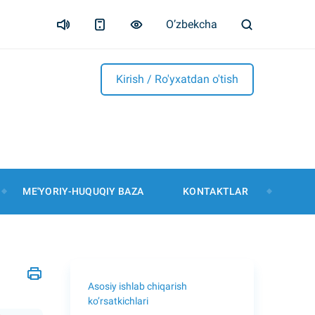
O’zbekcha
Kirish / Ro'yxatdan o'tish
ME'YORIY-HUQUQIY BAZA
KONTAKTLAR
Asosiy ishlab chiqarish
ko’rsatkichlari