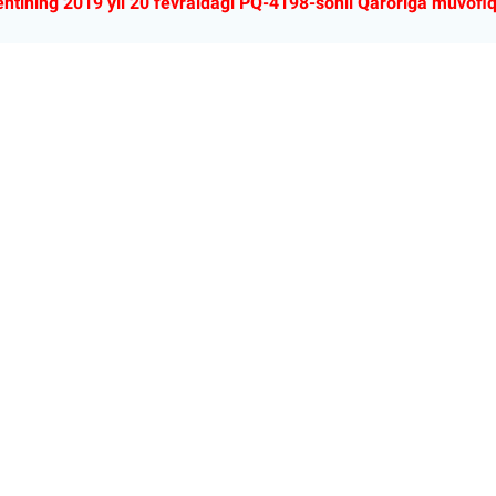
entining 2019 yil 20 fevraldagi PQ-4198-sonli Qaroriga muvofi