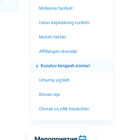
q
Moliyaviy faoliyat
Ustav kapitalining tuzilishi
Muhim faktlar
Affillangan shaxslar
Kuzatuv kengash a'zolari
Umumiy yig'ilish
Biznes reja
Chorak va yillik hisobotlari
Мероприятия