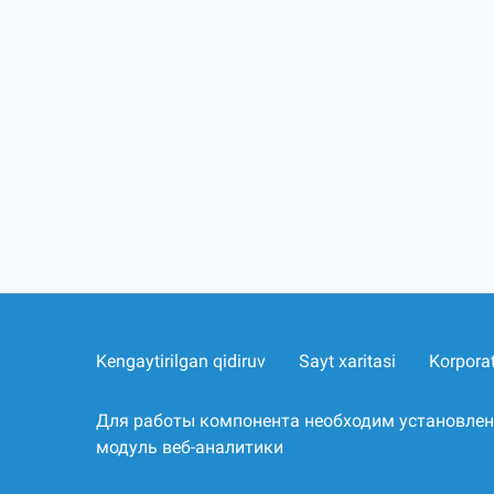
Kengaytirilgan qidiruv
Sayt xaritasi
Korpora
Для работы компонента необходим установле
модуль веб-аналитики