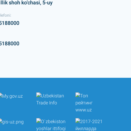
lik shoh ko‘chasi, 5-uy
lefoni:
5188000
5188000