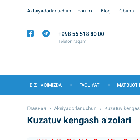
Aktsiyadorlar uchun
Forum
Blog
Obuna
+998 55 518 80 00
Telefon raqam
BIZ HAQIMIZDA
FAOLIYAT
MATBUOT 
Главная
Aksiyadorlar uchun
Kuzatuv kengash
Kuzatuv kengash a'zolari