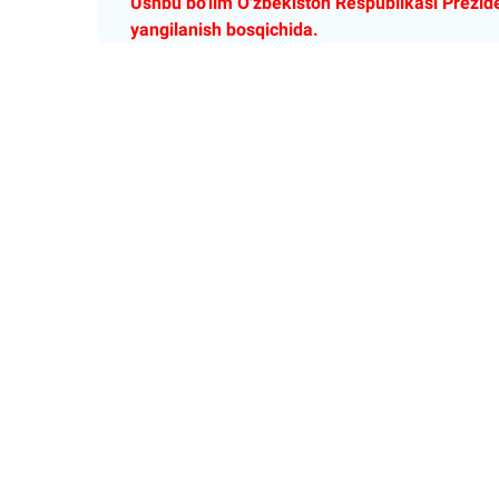
Ushbu bo'lim O'zbekiston Respublikasi Prezid
yangilanish bosqichida.