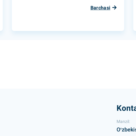
Barchasi
Konta
Manzil:
Oʻzbeki