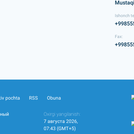
Mustaqil
Ishonch te
+99855
Fax:
+99855
tiv pochta
RSS
Obuna
нный
Oxirgi yangilanish:
7 августа 2026,
07:43 (GMT+5)