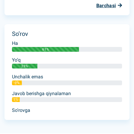
Barchasi
So’rov
Ha
61%
Yo’q
23%
Unchalik emas
9%
Javob berishga qiynalaman
7%
So'rovga