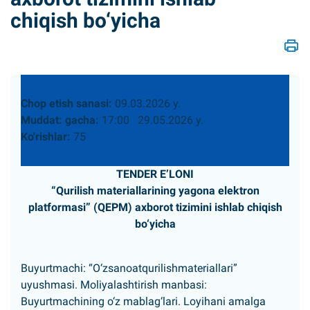
chiqish bo‘yicha
Chop etish sanasi:
09.03.2026 y.
Muddat: gacha:
17:00 29.05.2026 y.
Ko'rishlar:
75
TENDER EʼLONI
“Qurilish materiallarining yagona elektron
platformasi” (QEPM) axborot tizimini ishlab chiqish
bo‘yicha
Buyurtmachi: “O‘zsanoatqurilishmateriallari”
uyushmasi. Moliyalashtirish manbasi:
Buyurtmachining o‘z mablag‘lari. Loyihani amalga