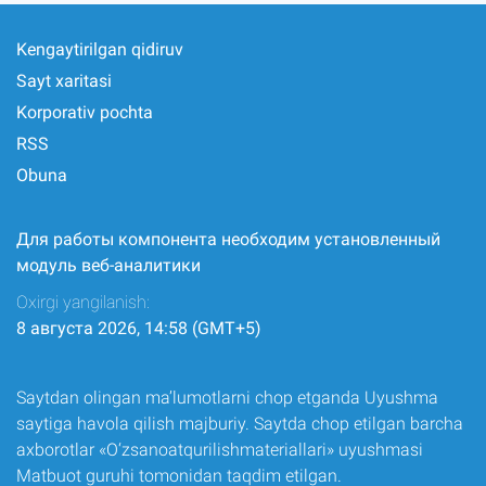
Kengaytirilgan qidiruv
Sayt xaritasi
Korporativ pochta
RSS
Obuna
Для работы компонента необходим установленный
модуль веб-аналитики
Oxirgi yangilanish:
8 августа 2026, 14:58 (GMT+5)
Saytdan olingan ma’lumotlarni chop etganda Uyushma
saytiga havola qilish majburiy. Saytda chop etilgan barcha
axborotlar «O‘zsanoatqurilishmateriallari» uyushmasi
Matbuot guruhi tomonidan taqdim etilgan.