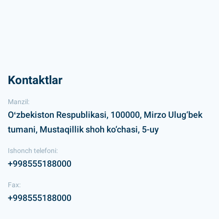
Kontaktlar
Manzil:
Oʻzbekiston Respublikasi, 100000, Mirzo Ulug‘bek
tumani, Mustaqillik shoh ko‘chasi, 5-uy
Ishonch telefoni:
+998555188000
Fax:
+998555188000