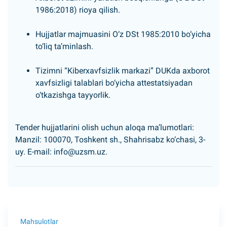
1986:2018) rioya qilish.
Hujjatlar majmuasini O‘z DSt 1985:2010 bo‘yicha
to‘liq taʼminlash.
Tizimni “Kiberxavfsizlik markazi” DUKda axborot
xavfsizligi talablari bo‘yicha attestatsiyadan
o‘tkazishga tayyorlik.
Tender hujjatlarini olish uchun aloqa maʼlumotlari:
Manzil: 100070, Toshkent sh., Shahrisabz ko‘chasi, 3-
uy. E-mail:
info@uzsm.uz
.
Mahsulotlar