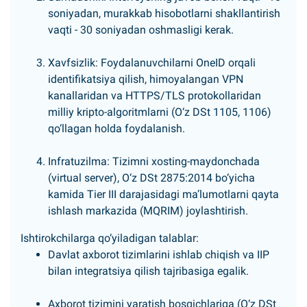
soniyadan, murakkab hisobotlarni shakllantirish
vaqti - 30 soniyadan oshmasligi kerak.
Xavfsizlik: Foydalanuvchilarni OneID orqali
identifikatsiya qilish, himoyalangan VPN
kanallaridan va HTTPS/TLS protokollaridan
milliy kripto-algoritmlarni (O‘z DSt 1105, 1106)
qo‘llagan holda foydalanish.
Infratuzilma: Tizimni xosting-maydonchada
(virtual server), O‘z DSt 2875:2014 bo‘yicha
kamida Tier III darajasidagi maʼlumotlarni qayta
ishlash markazida (MQRIM) joylashtirish.
Ishtirokchilarga qo‘yiladigan talablar:
Davlat axborot tizimlarini ishlab chiqish va IIP
bilan integratsiya qilish tajribasiga egalik.
Axborot tizimini yaratish bosqichlariga (O‘z DSt