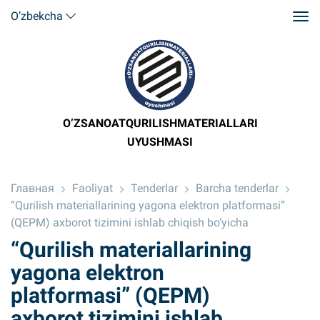
O’zbekcha
O’ZSANOATQURILISHMATERIALLARI
UYUSHMASI
Главная
Faoliyat
Tenderlar
Barcha tenderlar
“Qurilish materiallarining yagona elektron platformasi”
(QEPM) axborot tizimini ishlab chiqish bo‘yicha
“Qurilish materiallarining
yagona elektron
platformasi” (QEPM)
axborot tizimini ishlab