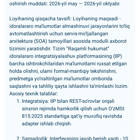
oshirish muddati: 2026-yil may — 2026-yil oktyabr.
Loyihaning qisqacha tavsifi: Loyihaning maqsadi -
idoralararo maʼlumotlar almashinuvi jarayonlarini to‘liq
avtomatlashtirish uchun servis-mo‘ljallangan
arxitektura (SOA) tamoyillari asosida modulli axborot
tizimini yaratishdir. Tizim “Raqamli hukumat”
idoralararo integratsiyalashuv platformasining (IIP)
barcha ishtirokchilaridan maʼlumotlarni ruxsat etilgan
holda olishni, ularni formal-mantiqiy tekshirishni,
predmetga yo‘naltirilgan maʼlumotlar omborida
saqlashni va tahliliy qayta ishlashni taʼminlashi lozim.
Asosiy texnik talablar:
Integratsiya: IIP bilan REST-so‘rovlar orqali
sinxron rejimda hamkorlik qilish uchun O‘zMSt
815:2025 standartiga qatʼiy muvofiq ravishda
adapter ishlab chiqish.
Samadorlik: Interfeysning javob berish vaqti - 10